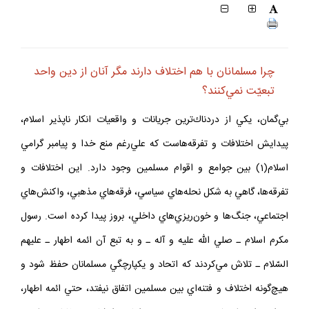
چرا مسلمانان با هم اختلاف دارند مگر آنان از دين واحد
تبعيّت نمي‌كنند؟
بي‌گمان، يكي از دردناك‌ترين جريانات و واقعيات انكار ناپذير اسلام،
پيدايش اختلافات و تفرقه‌هاست كه علي‌رغم منع خدا و پيامبر گرامي‌
اسلام(1) بين جوامع و اقوام مسلمين وجود دارد. اين اختلافات و
تفرقه‌ها، گاهي به شكل نحله‌هاي سياسي، فرقه‌هاي مذهبي، واكنش‌هاي
اجتماعي، جنگ‌ها و خون‌ريزي‌هاي داخلي، بروز پيدا كرده است. رسول
مكرم اسلام ـ صلي الله عليه و آله ـ و به تبع آن ائمه اطهار ـ عليهم
السّلام ـ تلاش مي‌كردند كه اتحاد و يكپارچگي مسلمانان حفظ شود و
هيچ‌گونه اختلاف و فتنه‌اي بين مسلمين اتفاق نيفتد، حتي ائمه اطهار،