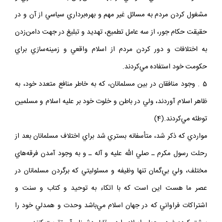
مشغول كردن مردم به مسائل غير مهم و بهره‌برداري سياسي از آن و در
حقيقت حكام جور، از سه عامل تطميع، تهديد و تبليغ در جهت دامن‌زدن
به اختلافات و دور كردن مردم از اسلام واقعي و زمينه‌سازي براي
حكومت خود استفاده مي‌كردند.
5 . وجود منافقان در بين مسلمانان، كه به خاطر منافع متعدد خود، به
ظاهر اسلام آوردند، ولي در باطن و خلوت خود بر عليه اسلام و مسلمين
توطئه مي‌كردند.(4)
مواردي كه ذكر شد، متأسفانه بستري شد براي اختلاف مسلمانان بعد از
رحلت رسول مكرم ـ صلي الله عليه و آله ـ و به وجود آمدن فرقه‌هاي
مختلف، ولي بي‌گمان تنها وظيفه و مسئوليتي كه برگردن مسلمانان در
عصر ما هست اين است كه با اتكاء به توحيد و كتاب و سنت و
اشتراكات فراواني كه در جهان اسلام مي‌باشد وحدت و همدلي خود را