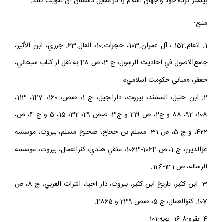
بيشتر كرده خود و جهان اسلام را در مقابل دشمنان آن تقويت كنند.
منبع:
1. انعام:152 ، آل عمران:103، حجرات:10، انفال:63. جزري، ابن الأثير،
جامع‌الاصول في احاديث الرسول، ج 3، ص 48 به نقل از كتاب سبحاني،
جعفر، «مباني حكومت اسلامي».
2. ابن حنبل، المسند، بيروت، دارالجيل، ج 1، صص، 160، 147، 113،
108، 92، 88 و ج2، ص 219 و ج3، صص 29، 32، 15، 5 و ج 4، ص،
422، و ج 5، ص 31. مسلم بن حجاج، صحيح مسلم، بيروت، موسسه
عزالدين، ج 1، ص 1064-1063، متقي هندي، كنزالعمال، بيروت، موسسه
الرساله، ص 131-126.
3. ابن كثير، تاريخ ابن كثير، بيروت، دار احياء التراث العربي، ج 8، ص
107. كنؤالعمال، ج 5، صص 239 و 4865.
4. بقره:8-16. توبه:101.