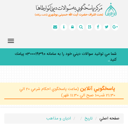
Toggle
gation
شما مي توانيد سوالات ديني خود را به سامانه «30001939» پيامك
كنيد.
_
پاسخگويي آنلاين
(ساعت پاسخگوي احكام شرعي 20 الي
21:30 شب10 صبح الي 11:30 ظهر)
صفحه اصلي
تاريخ
اديان و مذاهب