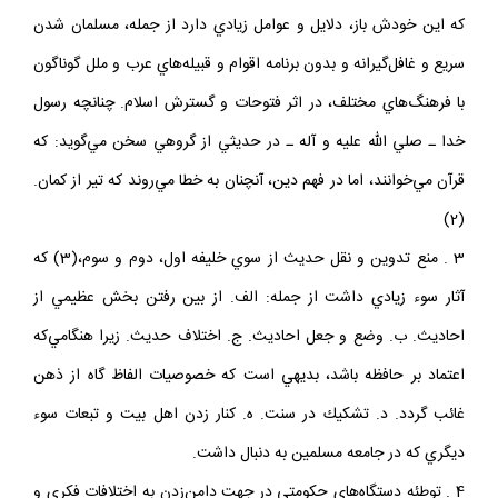
كه اين خودش باز، دلايل و عوامل زيادي دارد از جمله، مسلمان شدن
سريع و غافل‌گيرانه و بدون برنامه اقوام و قبيله‌هاي عرب و ملل گوناگون
با فرهنگ‌هاي مختلف، در اثر فتوحات و گسترش اسلام. چنانچه رسول
خدا ـ صلي الله عليه و آله ـ در حديثي از گروهي سخن مي‌گويد: كه
قرآن مي‌خوانند، اما در فهم دين، آنچنان به خطا مي‌روند كه تير از كمان.
(2)
3 . منع تدوين و نقل حديث از سوي خليفه اول، دوم و سوم،(3) كه
آثار سوء زيادي داشت از جمله: الف. از بين رفتن بخش عظيمي از
احاديث. ب. وضع و جعل احاديث. ج. اختلاف حديث. زيرا هنگامي‌كه
اعتماد بر حافظه باشد، بديهي است كه خصوصيات الفاظ گاه از ذهن
غائب گردد. د. تشكيك در سنت. ه. كنار زدن اهل بيت و تبعات سوء
ديگري كه در جامعه مسلمين به دنبال داشت.
4 . توطئه‌ دستگاه‌هاي حكومتي در جهت دامن‌زدن به اختلافات فكري و