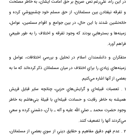
در اين راه، علي‌رغم نص صريح بر حق امامت ايشان، به خاطر مصلحت
و تفرقه نيفتادن بين مسلمانان، از حق مسلم خود چشم‌پوشي كرده و
خانه‌نشين شدند با اين حال، در بين جوامع و اقوام مسلمين، عوامل،
زمينه‌ها و بسترهايي بودند كه وجود تفرقه و اختلاف را به طور طبيعي
فراهم آورد.
متفكران و دانشمندان اسلام در تحليل و بررسي اختلافات، عوامل و
زمينه‌هاي زيادي را براي اختلاف در ميان مسلمانان ذكر كرده‌اند كه ما به
بعضي از آنها اشاره مي‌كنيم.
1 . تعصبات قبيله‌اي و گرايش‌هاي حزبي، چنانچه ساير قبايل قريش
هميشه به خاطر رقابت و حسادت قبيله‌اي با قبيلة بني‌هاشم به خاطر
وجود حضرت محمد ـ صلي الله عليه و آله ـ با آن، دشمني كرده و سعي
مي‌كردند آنها را تضعيف كنند.
2 . عدم فهم دقيق مفاهيم و حقايق ديني از سوي بعضي از مسلمانان،