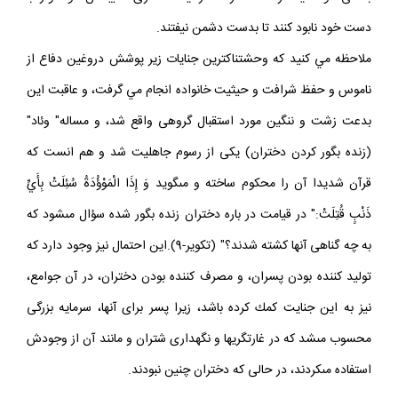
بعضى سوگند ياد كردند كه هر گاه در آينده دخترى نصيبشان شود او را با
دست خود نابود كنند تا بدست دشمن نيفتند.
ملاحظه مي كنيد كه وحشتناكترين جنايات زير پوشش دروغين دفاع از
ناموس و حفظ شرافت و حيثيت خانواده انجام مي ‏گرفت، و عاقبت اين
بدعت زشت و ننگين مورد استقبال گروهى واقع شد، و مساله" وئاد"
(زنده بگور كردن دختران) يكى از رسوم جاهليت شد و هم انست كه
قرآن شديدا آن را محكوم ساخته و مى‏گويد وَ إِذَا الْمَوْؤُدَةُ سُئِلَتْ بِأَيِّ
ذَنْبٍ قُتِلَتْ:" در قيامت در باره دختران زنده بگور شده سؤال مى‏شود كه
به چه گناهى آنها كشته شدند؟" (تكوير-9).اين احتمال نيز وجود دارد كه
توليد كننده بودن پسران، و مصرف كننده بودن دختران، در آن جوامع،
نيز به اين جنايت كمك كرده باشد، زيرا پسر براى آنها، سرمايه بزرگى
محسوب مى‏شد كه در غارتگريها و نگهدارى شتران و مانند آن از وجودش
استفاده مى‏كردند، در حالى كه دختران چنين نبودند.