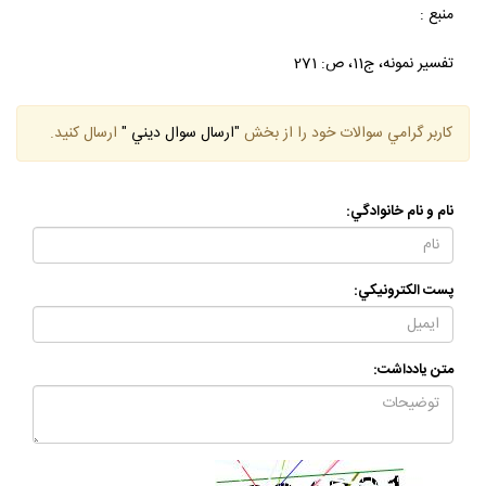
منبع :
تفسير نمونه، ج‏11، ص: 271
كاربر گرامي سوالات خود را از بخش
"ارسال سوال ديني "
ارسال كنيد.
نام و نام خانوادگي:
پست الكترونيكي:
متن يادداشت: