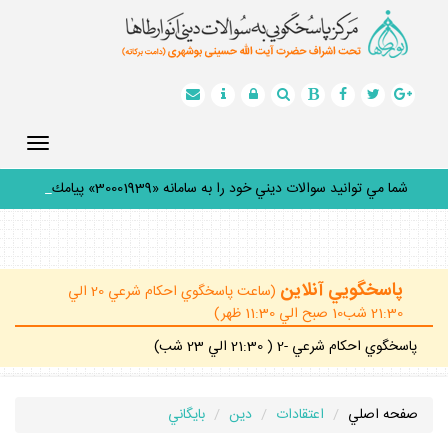
Toggle
gation
شما مي توانيد سوالات ديني خود را به سامانه «30001939» پيامك
كن
_
پاسخگويي آنلاين
(ساعت پاسخگوي احكام شرعي 20 الي
21:30 شب10 صبح الي 11:30 ظهر)
پاسخگوي احكام شرعي -2 ( 21:30 الي 23 شب)
صفحه اصلي
اعتقادات
دين
بايگاني