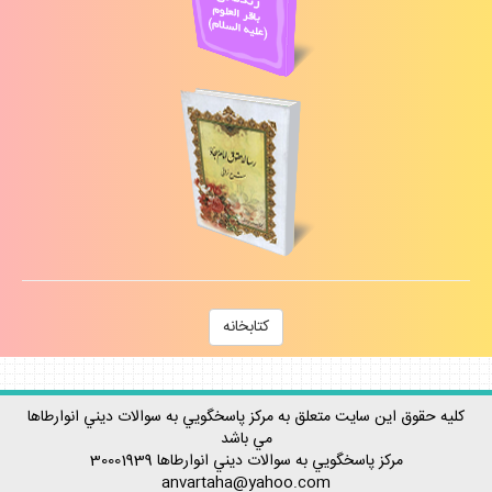
كتابخانه
كليه حقوق اين سايت متعلق به مركز پاسخگويي به سوالات ديني انوارطاها
مي باشد
مركز پاسخگويي به سوالات ديني
انوارطاها
30001939