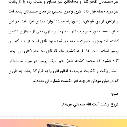
سر مسلمانان ظاهر شد و مسلمانان غير مسلح و غفلت زده را از پشت
سر مورد حمله قرار داد. هرج و مرج عجيبي در ميان مسلمانان پديد آمد
و ارتش فراري قريش، از اين راه مجدداً وارد ميدان نبرد شد. در اين
ميان مصعب بن عمير پرچمدار اسلام به وسيله‏ي يکي از سربازان دشمن
کشته شد و چون صورت مصعب پوشيده بود قاتل او خيال کرد که وي
پيامبر اسلام است، لذا فرياد کشيد: «الا قد قتل محمد». (هان اي مردم،
آگاه باشيد که محمد کشته شد). خبر مرگ پيامبر در ميان مسلمانان
انتشار يافت و اکثريت قريب به اتفاق آنان پا به فرار گذاردند، به طوري
که در ميان ميدان جز چند نفر انگشت شمار باقي نماندند.
منبع:
فروغ ولايت آيت الله سبحاني ص88