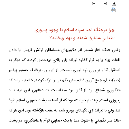
چرا درجنگ احد سپاه اسلام با وجود پيروزي
ابتدايي،متفرق شدند و بهم ريختند؟
وقتي جنگ آغاز شد،بر اثر دلاوريهاي مسلمانان ارتش قريش با دادن
تلفات زياد پا به فرار گذارد.تيراندازان بالاي تپه،تصور کردند که ديگر به
استقرار آنان بر روي تپه نيازي نيست. از اين رو، برخلاف دستور پيامبر
(ص)، براي جمع آوري غنايم مقرر نگهباني را ترک کردند. خالدبن وليد که
جنگاوري شجاع بود از آغاز نبرد مي‏دانست که دهانه‏ي اين تپه کليد
پيروزي است. چند بار خواسته بود که از آنجا به پشت جبهه‏ي اسلام نفوذ
کند ولي با تيراندازي نگهبانان روبرو شد، به عقب بازگشته بود. اين بار که
خالد مقر نگهباني را خلوت ديد با يک حمله‏ي توأم با غافلگيري، در پشت