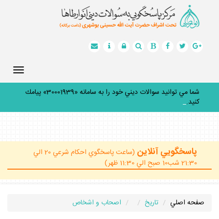
Toggle
gation
شما مي توانيد سوالات ديني خود را به سامانه «30001939» پيامك
كنيد.
_
پاسخگويي آنلاين
(ساعت پاسخگوي احكام شرعي 20 الي
21:30 شب10 صبح الي 11:30 ظهر)
صفحه اصلي
تاريخ
اصحاب و اشخاص