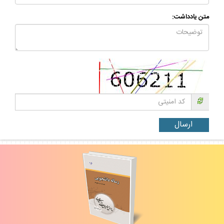
متن يادداشت: