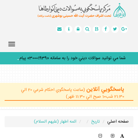
Toggle
gation
شما مي توانيد سوالات ديني خود را به سامانه «30001939» پيامك
_
پاسخگويي آنلاين
(ساعت پاسخگوي احكام شرعي 20 الي
21:30 شب10 صبح الي 11:30 ظهر)
صفحه اصلي
تاريخ
ائمه اطهار (عليهم السلام)