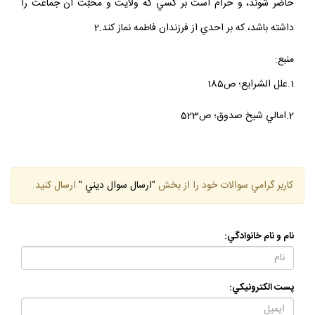
حاضر شوند، و حرام است بر كسي كه ولايت و محبّت آن جماعت را
داشته باشد، كه بر احدي از فرزندان فاطمه نماز كند.2
منبع:
1.علل الشرايع؛ ص185
2.امالي شيخ صدوق؛ ص523
كاربر گرامي سوالات خود را از بخش
"ارسال سوال ديني "
ارسال كنيد.
نام و نام خانوادگي:
پست الكترونيكي: