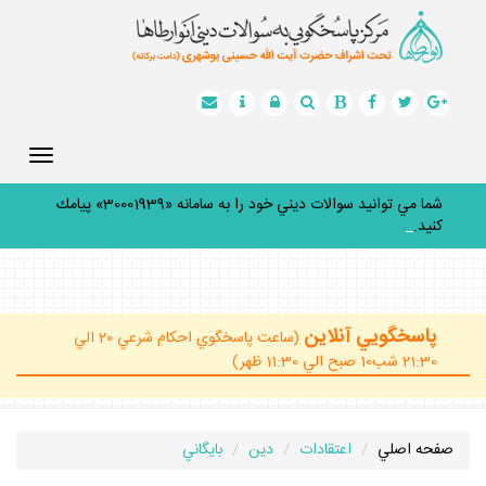
Toggle
gation
شما مي توانيد سوالات ديني خود را به سامانه «30001939» پيامك
كنيد.
_
پاسخگويي آنلاين
(ساعت پاسخگوي احكام شرعي 20 الي
21:30 شب10 صبح الي 11:30 ظهر)
صفحه اصلي
اعتقادات
دين
بايگاني