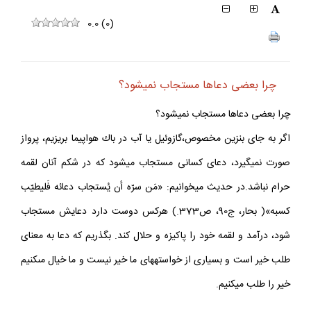
0.0
(
0
)
چرا بعضى دعاها مستجاب نمي‏شود؟
چرا بعضى دعاها مستجاب نمي‏شود؟
اگر به جاى بنزين مخصوص،گازوئيل يا آب در باك هواپيما بريزيم، پرواز
صورت نمي‏گيرد، دعاى كسانى مستجاب مي‏شود كه در شكم آنان لقمه
حرام نباشد.در حديث مي‏خوانيم: «مَن سرّه أن يُستجاب دعائه فَليطيّب
كسبه»( بحار، ج‏90، ص‏373.) هركس دوست دارد دعايش مستجاب
شود، درآمد و لقمه خود را پاكيزه و حلال كند. بگذريم كه دعا به معناى
طلب خير است و بسيارى از خواسته‏هاى ما خير نيست و ما خيال مى‏كنيم
خير را طلب مي‏كنيم.