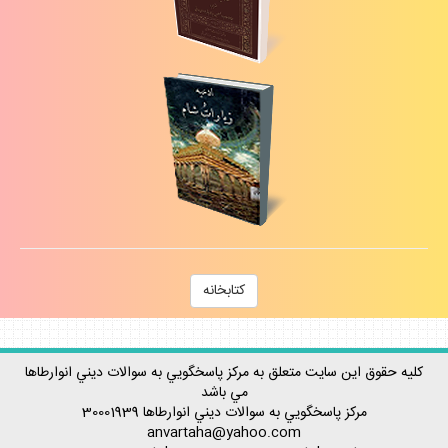
كتابخانه
كليه حقوق اين سايت متعلق به مركز پاسخگويي به سوالات ديني انوارطاها
مي باشد
مركز پاسخگويي به سوالات ديني
انوارطاها
30001939
anvartaha@yahoo.com