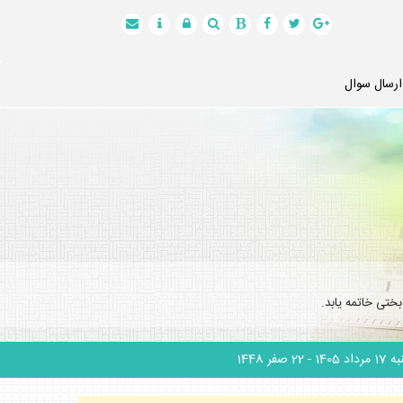
ارسال سوال
ختى خاتمه يابد.
 مرداد 1405
- 22 صفر 1448