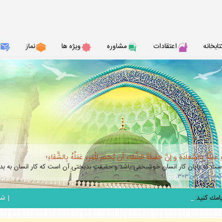
تابخانه
اعتقادات
مشاوره
ويژه ها
نماز
عَمَلُهُ بِالسَّعادَةِ و إنَّ حَقيقَةَ الشَّقاءِ أن يُختَمَ لِلْمَرءِ عَمَلُهُ بِالشَّقاءِ؛
 كه پايان كار انسان خوشبختى باشد و حقيقت بدبختى آن است كه كار انسان به بدب
_
|
شنبه 17