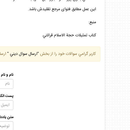
اين عمل مطابق فتواى مرجع تقليدش باشد.
منبع:
كتاب تمثيلات حجة الاسلام قرائتي
كاربر گرامي سوالات خود را از بخش
"ارسال سوال ديني "
ارسا
نام و نام
پست الكت
متن يادد