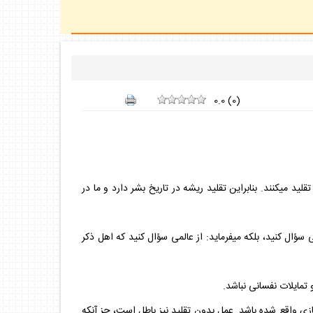
0.0
(
0
)
ليد مي‏كنند. بنابراين تقليد ريشه در تاريخ بشر دارد و ما در
ل كنيد.اين آيه نميفرمايد: از هر عالمى سؤال كنيد، بلكه مي‏فرمايد: از عالمى سؤال كنيد كه اهل ذكر
 تمايلات نفسانى نباشد.
ازى واقع شده باشد. عمل بدون تقليد نيز باطل است، جز آنكه