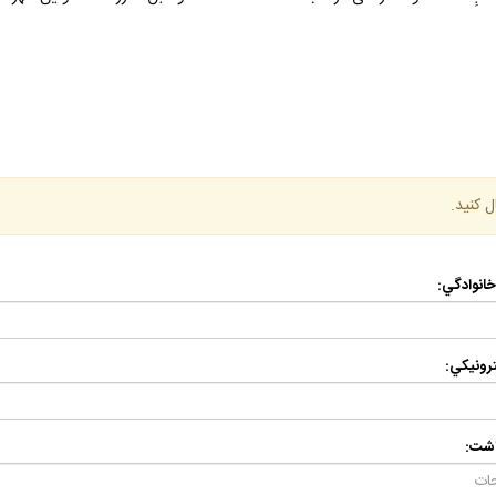
ل كنيد.
 خانوادگي:
رونيكي:
اشت: