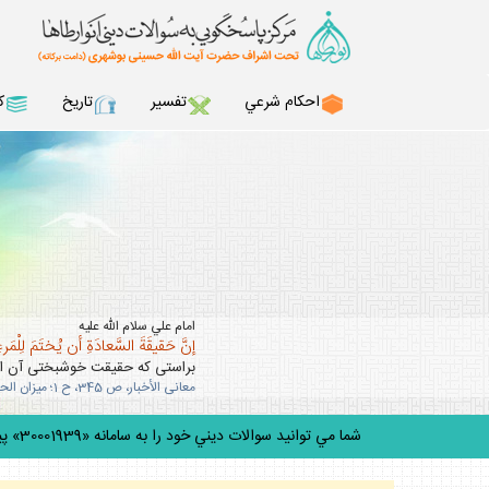
احكام شرعي
تفسير
تاريخ
ك
امام علي سلام الله عليه
إنَّ حَقيقَةَ السَّعادَةِ أن يُختَمَ لِلْمَرءِ 
براستى كه حقيقت خوشبختى آن است
معانى الأخبار، ص 345، ح 1؛ ميزان الحكمه، ج 5، ص 303.
شما مي توانيد سوالات ديني خود را به سامانه «30001939» پيامك كنيد.