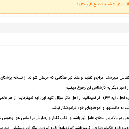
(ساعت پاسخگوي احكام شرعي 20 الي 21:30 شب10 صبح الي 11:30
كارشناس مي‏پرسند. مراجع تقليد و علما نيز هنگامى كه مريض شو ند از نسخه پزشكان تق
 امور ديگر به كارشناس آن رجوع ميكنيم.
در قرآن مي‏خوانيم: «فَسئلوا اهل الذِّكر اِن كنتم لاتعلمون»(سوره نحل، آيه 43) اگر نمي‏دانيد از اهل ذكر سؤا
 به دانسته‏ها و آموخته‏هاى خود فراموشكار نباشد.
آگاهى در بالاترين سطح، عادل نيز باشد و افكار، گفتار و رفتارش بر اساس هوا وهوس و
بِ خانه آنگونه طراحى كرده باشد كه تصادفاً خانه او طبق مقرّرات مسئولين شهرس