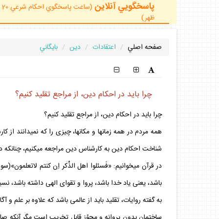
پاسخگويي آنلاين
ظهر)
صفحه اصلي
اعتقادات
دين
بايگاني
چرا بايد در احكام دين، از مراجع تقليد كنيم؟
چرا بايد در احكام دين، از مراجع تقليد كنيم؟
همه مردم در همه زمان‏ها و مكان‏ها، چيزى را كه نمي‏دانند از 
شناخت احكام دين به كارشناس دين مراجعه مي‏كنيم، چنانكه در
باشد، يعنى ياد خدا باشد، پروا و تقواى الهى داشته باشد، نسبت
به گفته روايات، تقليد بايد از عالمى باشد كه علاوه بر علم و 
ساختمانِ بدون پروانه و مجوّز قابل تخريب است مگر آنكه صاح