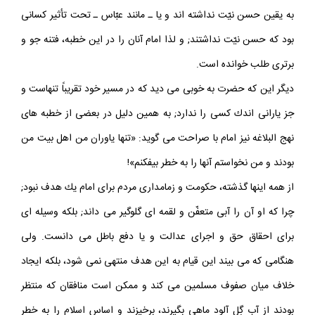
نخست اين كه كسانى كه به او پيشنهاد قيام كرده اند مانند «ابوسفيان»
به يقين حسن نيّت نداشته اند و يا ـ مانند عبّاس ـ تحت تأثير كسانى
بود كه حسن نيّت نداشتند; و لذا امام آنان را در اين خطبه، فتنه جو و
برترى طلب خوانده است.
ديگر اين كه حضرت به خوبى مى ديد كه در مسير خود تقريباً تنهاست و
جز يارانى اندك كسى را ندارد; به همين دليل در بعضى از خطبه هاى
نهج البلاغه نيز امام با صراحت مى گويد: «تنها ياوران من اهل بيت من
بودند و من نخواستم آنها را به خطر بيفكنم»!
از همه اينها گذشته، حكومت و زمامدارى مردم براى امام يك هدف نبود;
چرا كه او آن را آبى متعفّن و لقمه اى گلوگير مى داند; بلكه وسيله اى
براى احقاق حق و اجراى عدالت و يا دفع باطل مى دانست. ولى
هنگامى كه مى بيند اين قيام به اين هدف منتهى نمى شود، بلكه ايجاد
خلاف ميان صفوف مسلمين مى كند و ممكن است منافقان كه منتظر