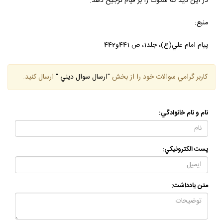
در اين ديد كه سكوت را بر قيام ترجيح دهد.
منبع:
پيام امام علي(ع)، جلد1، ص 441و442
كاربر گرامي سوالات خود را از بخش
"ارسال سوال ديني "
ارسال كنيد.
نام و نام خانوادگي:
پست الكترونيكي:
متن يادداشت: