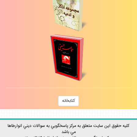
كتابخانه
كليه حقوق اين سايت متعلق به مركز پاسخگويي به سوالات ديني انوارطاها