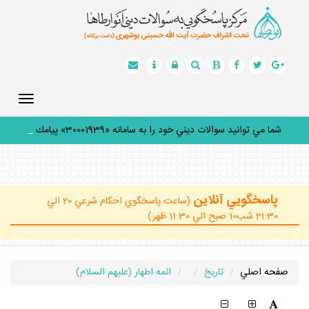
Toggle
gation
شما مي توانيد سوالات ديني خود را به سامانه «30001939» پيامك
كنيد
_
پاسخگويي آنلاين
(ساعت پاسخگوي احكام شرعي 20 الي
21:30 شب10 صبح الي 11:30 ظهر)
صفحه اصلي
تاريخ
ائمه اطهار (عليهم السلام)