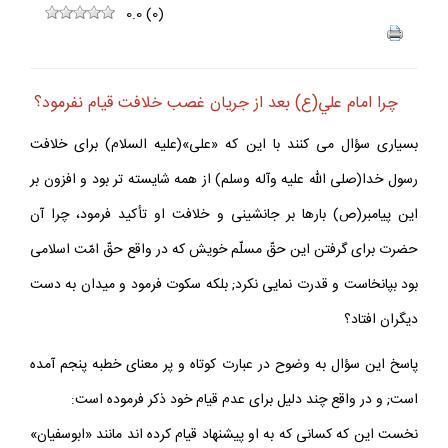
0.0
(
0
)
چرا امام علي(ع) بعد از جريان غصب خلافت قيام نفرمود؟
بسيارى سؤال مى كنند با اين كه «على»(عليه السلام) براى خلافت
رسول خدا(صلى الله عليه وآله وسلم) از همه شايسته تر بود و افزون بر
اين پيامبر(ص) بارها بر جانشينى و خلافت او تأكيد فرمود، چرا آن
حضرت براى گرفتن اين حقّ مسلّم خويش كه در واقع حقّ امّت اسلامى
بود بپانخاست و قدرت نمايى نكرد; بلكه سكوت فرمود و ميدان به دست
ديگران افتاد؟
پاسخ اين سؤال به وضوح در عبارت كوتاه و پر معناى خطبه پنجم آمده
است; و در واقع چند دليل براى عدم قيام خود ذكر فرموده است: