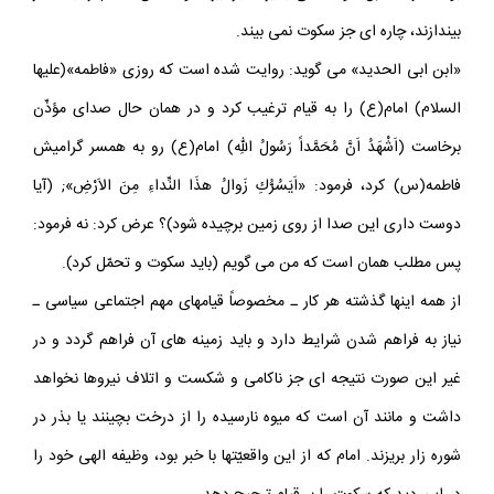
بودند از آب گِل آلود ماهى بگيرند، برخيزند و اساس اسلام را به خطر
بيندازند، چاره اى جز سكوت نمى بيند.
«ابن ابى الحديد» مى گويد: روايت شده است كه روزى «فاطمه»(عليها
السلام) امام(ع) را به قيام ترغيب كرد و در همان حال صداى مؤذّن
برخاست (اَشْهَدُ اَنَّ مُحَمَّداً رَسُولُ اللهِ) امام(ع) رو به همسر گراميش
فاطمه(س) كرد، فرمود: «اَيَسُرُّكِ زَوالُ هذَا النِّداءِ مِنَ الاَرْضِ»; (آيا
دوست دارى اين صدا از روى زمين برچيده شود)؟ عرض كرد: نه فرمود:
پس مطلب همان است كه من مى گويم (بايد سكوت و تحمّل كرد).
از همه اينها گذشته هر كار ـ مخصوصاً قيامهاى مهم اجتماعى سياسى ـ
نياز به فراهم شدن شرايط دارد و بايد زمينه هاى آن فراهم گردد و در
غير اين صورت نتيجه اى جز ناكامى و شكست و اتلاف نيروها نخواهد
داشت و مانند آن است كه ميوه نارسيده را از درخت بچينند يا بذر در
شوره زار بريزند. امام كه از اين واقعيّتها با خبر بود، وظيفه الهى خود را