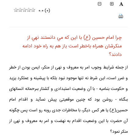
0.0
(
0
)
چرا امام حسين (ع) با اين كه مي دانستند نهي از
منكرشان همراه باخطر است باز هم به راه خود ادامه
دادند؟
از جمله شرايط وجوب امر به معروف و نهى از منكر، ايمن بودن از خطر
و ضرر است، اين شرط نه تنها موجود نبود بلكه با پيشينه و عملكرد يزيد
و حكومت بنى‏اميه - با آن وضعيت استبدادى و كشتار بى‏رحمانه انسان‏هاى
بى‏گناه - روشن بود كه چنين موقعيتى پيش نمى‏آيد و اقدام امام
حسين(ع) يا هر كس ديگر، با مخاطرات جدى روبه رو است پس چگونه
آن حضرت با اين وضعيت اقدام به نهضت و امر به معروف و نهى از