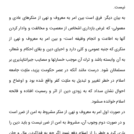
باشد، (مثل بقاى دين)، تحمل ضرر لازم است و ترك امر به معروف جايز
نيست.
به بيان ديگر: فرق است بين امر به معروف و نهى از منكرهاى عادى و
معمولى- كه غرض بازدارى اشخاص از معصيت و مخالفت و وادار كردن
آنها به اطاعت و انجام وظيفه است- و بين امر به معروف و نهى از
منكرى كه جنبه عمومى و كلى دارد و احياى دين و بقاى احكام و شعائر،
به آن وابسته باشد و ترك آن موجب خسارت‏ها و مصايب جبران‏ناپذيرى بر
مسلمانان شود. درست مانند آنكه در عصر حكومت يزيد، مليّت جامعه
اسلام در خطر تغيير و تبديل به مليّت كفر واقع شده بود و اوضاع و
احوال نشان مى‏داد كه به زودى دين از اثر و رسميت افتاده و فاتحه
اسلام خوانده مى‏شود.
در صورت اول امر به معروف و نهى از منكر مشروط به امن از ضرر است
و در صورت دوم وجوب آن، مشروط به امن از ضرر نيست و بايد دين را