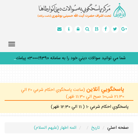
Toggle
gation
شما مي توانيد سوالات ديني خود را به سامانه «30001939» پيامك
كني
_
پاسخگويي آنلاين
(ساعت پاسخگوي احكام شرعي 20 الي
21:30 شب10 صبح الي 11:30 ظهر)
پاسخگوي احكام شرعي -1 ( 11 الي 12:30 ظهر)
صفحه اصلي
تاريخ
ائمه اطهار (عليهم السلام)