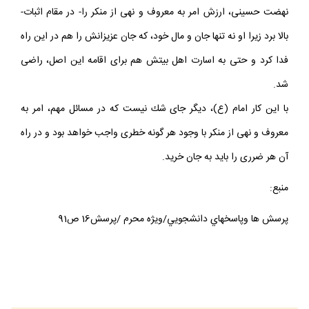
وجود ضرر و خطرهاى بزرگ، واجب خواهد بود. اين است كه مى‏گوييم:
نهضت حسينى، ارزش امر به معروف و نهى از منكر را- در مقام اثبات-
بالا برد زيرا او نه تنها جان و مال خود، كه جان عزيزانش را هم در اين راه
فدا كرد و حتى به اسارت اهل بيتش هم براى اقامه اين اصل، راضى
شد.
با اين كار امام (ع)، ديگر جاى شك نيست كه در مسائل مهم، امر به
معروف و نهى از منكر با وجود هر گونه خطرى واجب خواهد بود و در راه
آن هر ضررى را بايد به جان خريد.
منبع:
پرسش ها وپاسخهاي دانشجويي/ويژه محرم /پرسش16 ص91