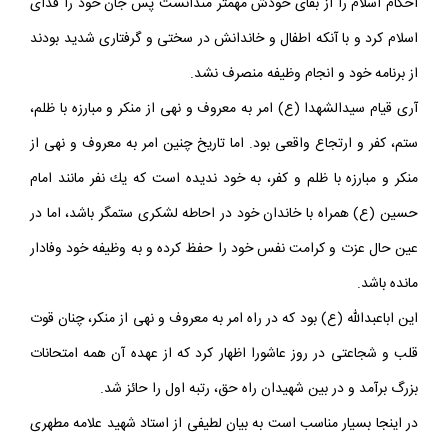
احكام اسلام را از بقاى خودش مهم‏تر مى‏دانست پس جان خود را فداى
اسلام كرد و با آنكه اطفال و خاندانش در سختى و گرفتارى شديد بودند
از برنامه خود و انجام وظيفه منصرف نشد.
آرى قيام سيدالشهدا (ع) امر به معروف و نهى از منكر و مبارزه با ظلم،
ستم، كفر و ارتجاع واقعى بود. اما تاريخ چنين امر به معروف و نهى از
منكر و مبارزه با ظلم و كفر، به خود نديده است كه يك نفر مانند امام
حسين (ع) همراه با خاندان خود در احاطه لشكرى ستمگر باشد، اما در
عين حال عزت و كرامت نفس خود را حفظ كرده و به وظيفه خود وفادار
مانده باشد.
اين اباعبدالله (ع) بود كه در راه امر به معروف و نهى از منكر، چنان قوت
قلب و شجاعتى در روز عاشورا اظهار كرد كه از عهده آن همه امتحانات
بزرگ برآمد و در بين شهيدان راه حق، رتبه اول را حائز شد.
در اينجا بسيار مناسب است به بيان لطيفى از استاد شهيد علامه مطهرى