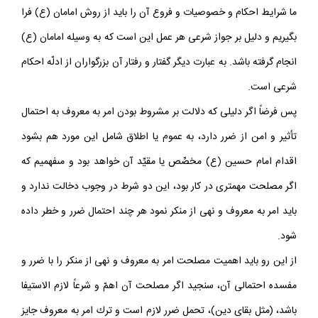
منكر نمود؟
ما شرايط احكام و خصوصيات و فروع آن را بايد از روش امامان (ع) فرا
بگيريم و دليل بر جواز شرعى هر عمل اين است كه به وسيله امامان (ع)
انجام گرفته باشد. به عبارت ديگر گفتار و رفتار آن بزرگواران از ادلّه احكام
شرعى است.
پس فرضاً اگر دليلى كه دلالت بر مشروط بودن امر به معروف به احتمال
تأثير و امن از ضرر دارد، به عموم يا اطلاق شامل اين مورد هم بشود
اقدام امام حسين (ع) مخصِّص يا مقيِّد آن خواهد بود و مى‏فهميم كه
اگر مصلحت مهم‏ترى در كار بود، اين دو شرط در وجوب دخالت ندارد و
بايد امر به معروف و نهى از منكر نمود هر چند احتمال ضرر و خطر داده
شود.
از اين رو بايد اهميت مصلحت امر به معروف و نهى از منكر را با ضرر و
مفسده احتمالى آن، سنجيد اگر مصلحت آن اهمّ و شرعاً لازم الاستيفا