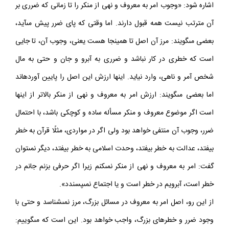
اشاره شود: «وجوب امر به معروف و نهى از منكر را تا زمانى كه ضررى بر
آن مترتب نيست همه قبول دارند. اما وقتى كه پاى ضرر پيش مى‏آيد،
بعضى مى‏گويند: مرز آن اصل تا همين‏جا هست يعنى، وجوب آن، تا جايى
است كه خطرى در كار نباشد و ضررى به آبرو و جان و حتى به مال
شخص آمر و ناهى، وارد نيايد. اينها ارزش اين اصل را پايين آورده‏اند
اما بعضى مى‏گويند: ارزش امر به معروف و نهى از منكر بالاتر از اينها
است اگر موضوع معروف و منكر مسأله ساده و كوچكى باشد، با احتمال
ضرر، وجوب آن منتفى خواهد بود ولى اگر در مواردى، مثلًا قرآن به خطر
بيفتد، عدالت به خطر بيفتد، وحدت اسلامى به خطر بيفتد، ديگر نمى‏توان
گفت: امر به معروف و نهى از منكر نمى‏كنم زيرا اگر حرفى بزنم جانم در
خطر است، آبرويم در خطر است و يا اجتماع نمى‏پسندد».
از اين رو، اصل امر به معروف در مسائل بزرگ، مرز نمى‏شناسد و حتى با