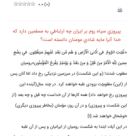
0.0
(
0
)
پيروزي سپاه روم بر ايران چه ارتباطي به مسلمين دارد كه
خدا آنرا مايه شادي مومنان دانسته است؟
«غُلِبَتِ الرُّومُ. فىِ أَدْنىَ الْأَرْضِ وَ هُم مِّن بَعْدِ غَلَبِهِمْ سَيَغْلِبُون. في‏ بِضْعِ
سِنينَ لِلَّهِ الْأَمْرُ مِنْ قَبْلُ وَ مِنْ بَعْدُ وَ يَوْمَئِذٍ يَفْرَحُ الْمُؤْمِنُون»روميان
مغلوب شدند! (و اين شكست) در سرزمين نزديكى رخ داد امّا آنان پس
از (اين) مغلوبيّت بزودى غلبه خواهند كرد. در چند سال(آینده این
پیروزی رخ خواهد داد) همه كارها از آن خداست چه قبل و چه بعد (از
اين شكست و پيروزى) و در آن روز، مؤمنان (بخاطر پيروزى ديگرى)
خوشحال خواهند شد.[۱]
در این آیات ابتدا به شکست رومیان از ایرانیان و پس از آن غلبه