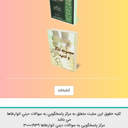
كتابخانه
كليه حقوق اين سايت متعلق به مركز پاسخگويي به سوالات ديني انوارطاها
مي باشد