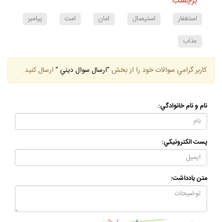
برچسب:
استغفار
استيصال
امان
امت
پيامبر
عذاب
كاربر گرامي سوالات خود را از بخش
"ارسال سوال ديني "
ارسال كنيد.
نام و نام خانوادگي:
پست الكترونيكي:
متن يادداشت: