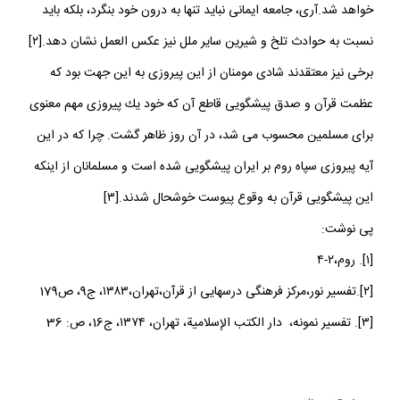
خواهد شد.آرى، جامعه ايمانى نبايد تنها به درون خود بنگرد، بلكه بايد
نسبت به حوادث تلخ و شيرين ساير ملل نيز عكس العمل نشان دهد.[۲]
برخی نیز معتقدند شادى مومنان از این پیروزی به این جهت بود كه
عظمت قرآن و صدق پيشگويى قاطع آن كه خود يك پيروزى مهم معنوى
براى مسلمين محسوب مى ‏شد، در آن روز ظاهر گشت. چرا که در این
آیه پیروزی سپاه روم بر ایران پیشگویی شده است و مسلمانان از اینکه
این پیشگویی قرآن به وقوع پیوست خوشحال شدند.[۳]
پی نوشت:
[۱]. روم،۲-۴
[۲].تفسير نور،مركز فرهنگى درسهايى از قرآن،تهران،۱۳۸۳، ج9، ص179
[۳]. تفسير نمونه، دار الكتب الإسلامية، تهران، ۱۳۷۴، ج‏16، ص: 36