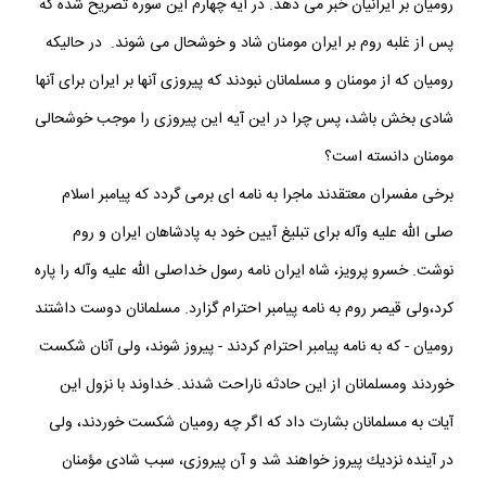
رومیان بر ایرانیان خبر می دهد. در آیه چهارم این سوره تصریح شده که
پس از غلبه روم بر ایران مومنان شاد و خوشحال می شوند. در حالیکه
رومیان که از مومنان و مسلمانان نبودند که پیروزی آنها بر ایران برای آنها
شادی بخش باشد، پس چرا در این آیه این پیروزی را موجب خوشحالی
مومنان دانسته است؟
برخی مفسران معتقدند ماجرا به نامه ای برمی گردد که پیامبر اسلام‏
صلى الله عليه وآله برای تبلیغ آیین خود به پادشاهان ايران و روم
نوشت. خسرو پرويز، شاه ايران نامه رسول خداصلى الله عليه وآله را پاره
كرد،ولى قيصر روم به نامه پيامبر احترام گزارد. مسلمانان دوست داشتند
روميان - كه به نامه پيامبر احترام كردند - پيروز شوند، ولى آنان شكست
خوردند ومسلمانان از اين حادثه ناراحت شدند. خداوند با نزول اين
آيات به مسلمانان بشارت داد كه اگر چه روميان شكست خوردند، ولى
در آينده نزديك پيروز خواهند شد و آن پيروزى، سبب شادى مؤمنان