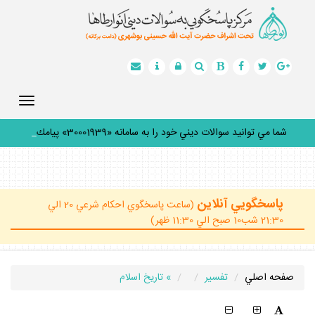
Toggle
gation
شما مي توانيد سوالات ديني خود را به سامانه «30001939» پيامك
كني
_
پاسخگويي آنلاين
(ساعت پاسخگوي احكام شرعي 20 الي
21:30 شب10 صبح الي 11:30 ظهر)
صفحه اصلي
تفسير
» تاريخ اسلام