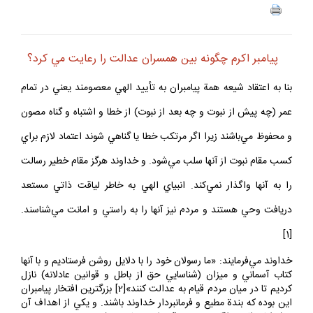
پيامبر اكرم چگونه بين همسران عدالت را رعايت مي كرد؟
بنا به اعتقاد شيعه همة‌ پيامبران به تأييد الهي معصومند يعني در تمام
عمر (چه پيش از نبوت و چه بعد از نبوت) از خطا و اشتباه و گناه مصون
و محفوظ مي‌باشند زيرا اگر مرتكب خطا يا گناهي شوند اعتماد لازم براي
كسب مقام نبوت از آنها سلب مي‌شود. و خداوند هرگز مقام خطير رسالت
را به آنها واگذار نمي‌كند. انبياي الهي به خاطر لياقت ذاتي مستعد
دريافت وحي هستند و مردم نيز آنها را به راستي و امانت مي‌شناسند.
[1]
خداوند مي‌فرمايند: «ما رسولان خود را با دلايل روشن فرستاديم و با آنها
كتاب آسماني و ميزان (شناسايي حق از باطل و قوانين عادلانه) نازل
كرديم تا در ميان مردم قيام به عدالت كنند»[2] بزرگترين افتخار پيامبران
اين بوده كه بندة مطيع و فرمانبردار خداوند باشند. و يكي از اهداف آن