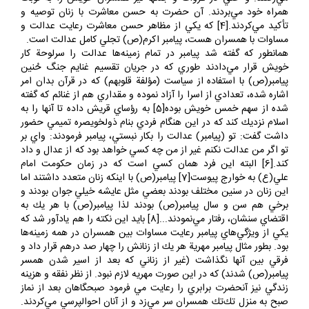
همراه خود مي‌بردند. آن حضرت به حسن معاشرت با زنان توصيه و
تأكيد مي‌كردند.[4] كه يكي از مظاهر حسن معاشرت رعايت عدالت و
مساوات با همسران هست، پيامبر اكرم(ص) تجلي كامل عدالت است.
همانطور كه گفته شد پيامبر در تمام زمينه‌ها عدالت را سرلوحة كار
خويش قرار مي‌دادند طوري كه در جريان تقسيم غنايم جنگ حُنين
پيامبر(ص) با استفاده از سياست (مؤلفة قلوبهم) كه در قرآن بدان امر
اشاره شده، تعدادي از اسرا را آزاد نموده و مقداري هم از غنائم كه گفته
شده از سهم خمس خويش بوده[5] به رؤساي قريش داده تا آنها را به
اسلام نزديك كند كه در اين هنگام فردي بنام ذولخويصره تميمي حضور
داشت گفت:‌ تو (پيامبر) عدالت را بكار نبستي، پيامبر فرمودند: واي بر
تو اگر من عدالت نكنم غير از من چه كسي خواهد بود كه از عدال و داد
كند.[6] البته اين فرد همان كسي است كه در زمان حكومت امام
علي(ع) به خوارج پيوست[7]‌ پيامبر(ص) با اينكه زنان متعدد داشتند اما
اين زنان در سنين مختلف بودند بعضي مثل عايشه خيلي جوان بودند و
برخي هم سن و سال پيامبر(ص) بودند لذا پيامبر(ص) با هر يك به
اقتضاي سنشان، رفتار مي‌نمودند...[8] بايد اين نكته را هم يادآور شد كه
يكي از ويژگي‌هاي پيامبر رعايت مساوات بين همسران در همه زمينه‌ها
بود. بطور مثال پيامبر مهرية‌ هر يك از زنانش را چهار صد درهم قرار داد و
فرقي بين آنها نگذاشت (غير از زناني كه بعد از اسير شدن همسر
پيامبر(ص) شدند) كه در اين صورت مهريه لازم نبود. از نظر نفقه و هزينه
زندگي نيز آنحضرت برابري را رعايت مي فرمود صبحگاهان بعد از نماز
صبح به منزل تك‌تك همسران سر مي‌زد و از آنان احوالپرسي مي‌كردند.