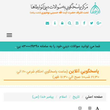
Toggle
gation
شما مي توانيد سوالات ديني خود را به سامانه «30001939» پيامك
_
پاسخگويي آنلاين
(ساعت پاسخگوي احكام شرعي 20 الي
21:30 شب10 صبح الي 11:30 ظهر)
صفحه اصلي
تاريخ
اسلام
پيامبر خدا (ص)