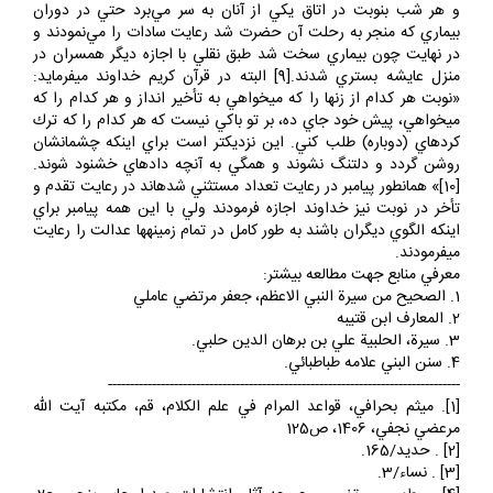
و هر شب بنوبت در اتاق يكي از آنان به سر مي‌برد حتي در دوران
بيماري كه منجر به رحلت آن حضرت شد رعايت سادات را مي‌نمودند و
در نهايت چون بيماري سخت شد طبق نقلي با اجازه ديگر همسران در
منزل عايشه بستري شدند.[9] البته در قرآن كريم خداوند مي‎فرمايد:
«نوبت هر كدام از زنها را كه مي‎خواهي به تأخير انداز و هر كدام را كه
مي‎خواهي، پيش خود جاي ده، بر تو باكي نيست كه هر كدام را كه ترك
كرده‎اي (دوباره) طلب كني. اين نزديك‎تر است براي اينكه چشمانشان
روشن گردد و دلتنگ نشوند و همگي به آنچه داده‎اي خشنود شوند.
[10]» همان‎طور پيامبر در رعايت تعداد مستثني شده‎اند در رعايت تقدم و
تأخر در نوبت نيز خداوند اجازه فرمودند ولي با اين همه پيامبر براي
اينكه الگوي ديگران باشند به طور كامل در تمام زمينه‎ها عدالت را رعايت
مي‎فرمودند.
معرفي منابع جهت مطالعه بيشتر:
1. الصحيح من سيرة‌ النبي الاعظم،‌ جعفر مرتضي عاملي
2. المعارف ابن قتيبه
3. سيرة، ‌الحلبية ‌علي بن برهان الدين حلبي.
4. سنن البني علامه طباطبائي.
--------------------------------------------------------------------------------
[1]. ميثم بحرافي، قواعد المرام في علم الكلام، قم، مكتبه آيت الله
مرعضي نجفي، 1406، ص125
[2] . ‌حديد/165.
[3] . نساء/3.