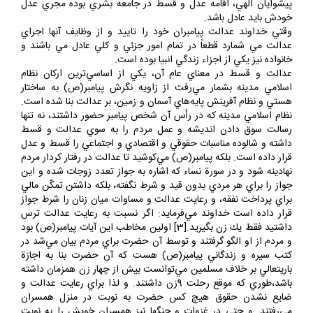
پيشوايان الهي، اقامه عدل و قسط در جامعه بشري بوده مجري عدل
خودش بايد عادل باشد.
وقتي خداوند عدالت پيامبران خود را تاييد و از وظايف آنها اجراي
عدالت مي شمارد قطعاً در تمام امور جزئي و كلي عادل مي باشند و
خانواده نيز يكي از اجزاء زندگي انبيا بوده است.
عدالت و قسط در معناي عام آن،‌ يكي از اساسي‌ترين اركان نظام
اسلامي مدينه بشمار مي‌رفت از زاويه نگرش پيامبر(ص) به ساختار
هستي و نظام آفرينش پايه‌هاي آسمان و زمين، بر عدالت بنا شده است.
نظام اسلامي مدينه كه در رأس آن شخص پيامبر حضور داشتند، نه تنها
رسالت سوق دادن انديشه و عمل مردم را به سوي عدالت و قسط
داشته و شالوده مناسبات حقوقي و اقتصادي و اجتماعي را قسط و عدل
قرار داده است. بلكه پيامبر(ص) مي‌كوشيد تا عدالت در رفتار كردار مردم
نهادينه شود و در سورة نساء كه اشاره به جواز تعدد زوجات شده و اين
جواز را براي هر مردي بدون قيد و شرط نگفته،‌ بلكه داشتن تمكّن مالي
براي پرداخت نفقه، و رعايت عدالت و مساوات ميان زنان را شرط جواز
قرار داده است خداوند مي‌فرمايد: اگر نسبت به رعايت عدالت ترس
داشتيد فقط يك زن بگيريد.[3] اولين مخاطب اين آيات پيامبر(ص) بود
و مردم از او الگو گرفتند و توسط آن حضرت براي مردم بيان مي‌شد در
كتب سيره و زندگاني پيامبر(ص) هست كه آن حضرت بنا به اجازة‌
باريتعالي بر خلاف مسلمين مي‌توانست بيش از چهار زن همزمان داشته
باشد،‌طوري كه موقع رحلت 9زن داشتند. و لذا براي رعايت عدالت و
ضايع نشدن حقوق هيچ كس حضرت به نوبت در منزل همسران
مي‌رفتند. و حتي در غزوات و جنگها نيز همسران خويش را به نوبت