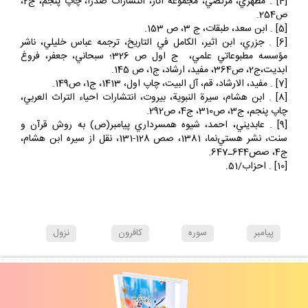
[4] . مطهري، مرتضي، مجموعه آثار، انتشارات صدرا، چاپ پنجم، ج2،
ص254.
[5] . ابن سعد، ‌طبقات، ج 3، ص 153.
[6] . جزري، ابن اثير، ‌الكامل في التاريخ، ترجمه عباس خليلي، ناشر
مؤسسه مطبوعاتي علمي، ‌ ج اول ص 326؛ سبحاني، جعفر، ‌فروغ
ابديت،‌ج2، ص364، ‌مفيد، ارشاد، ج1، ص 145.
[7] . مفيد، الارشاد، قم، آل البيت، چاپ اول، 1413، ج1،‌ ص149.
[8] . ابن هشام، سيرة النبوية،‌ بيروت، ‌انتشارات احياء التراث العربي،
چاپ پنجم، ج3، ص310،‌ ج4،‌ ص292.
[9] . عابديني، احمد، شيوه همسرداري پيامبر(ص) به روش قرآن و
سنت، ‌نشر هستي‌نما، 1381، ‌صص 128-131، نقل از سيره ابن هشام،
ج4، صص644ـ647.
[10] . احزاب/51.
پيامبر
سوره
كافرون
نزول