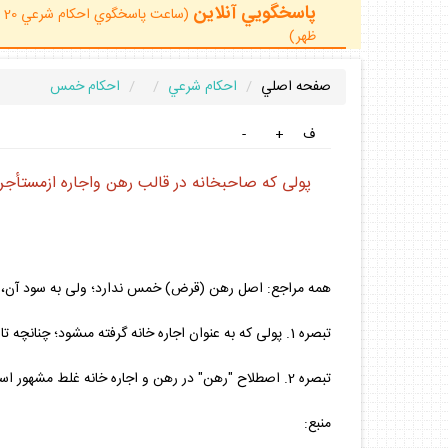
پاسخگويي آنلاين
ظهر)
صفحه اصلي
احكام شرعي
احكام خمس
ف
+
-
پولى كه صاحبخانه در قالب رهن واجاره ازمستأجرمى
همه مراجع: اصل رهن (قرض) خمس ندارد؛ ولى به سود آن، چ
تبصره 1. پولى كه به عنوان اجاره خانه گرفته مى‏شود؛ چنانچه تا سر سال خمسى در نيازهاى زندگى هزينه نشود، به آن خمس تعلق مى‏گيرد.
تبصره 2. اصطلاح "رهن" در رهن و اجاره خانه غلط مشهور است، اصطلاح قرض و اجاره (اجاره به شرط قرض) صحيح است. از اين رو اصل قرض خمس ندارد.
منبع: