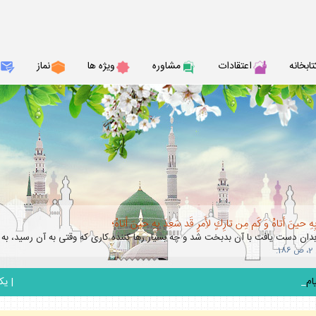
تابخانه
اعتقادات
مشاوره
ويژه ها
نماز
حينَ أتاهُ وَ كَم مِن تارِكٍ لأَِمرٍ قَد سَعِدَ بِهِ حينَ أتاهُ؛
بدان دست يافت با آن بدبخت شد و چه بسيار رها كننده كارى كه وقتى به آن رسيد، 
_
|
يكشنبه