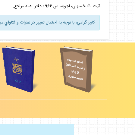
آيت الله خامنه‏اى، اجوبه، س 966 ؛ دفتر: همه مراجع.
كاربر گرامي، با توجه به احتمال تغيير در نظرات و فتاواي م