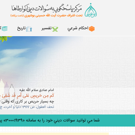
احكام شرعي
تفسير
تاريخ
ك
امام صادق سلام الله عليه
كَم مِن حَريصٍ عَلى أمرٍ قَد شَقِىَ بِهِ 
چه بسيار حريص بر كارى كه وقتى 
تحف العقول، ص 377؛ دنيا و آخرت، ج 2، ص 186.
شما مي توانيد سوالات ديني خود را به سامانه «30001939» پيامك كني