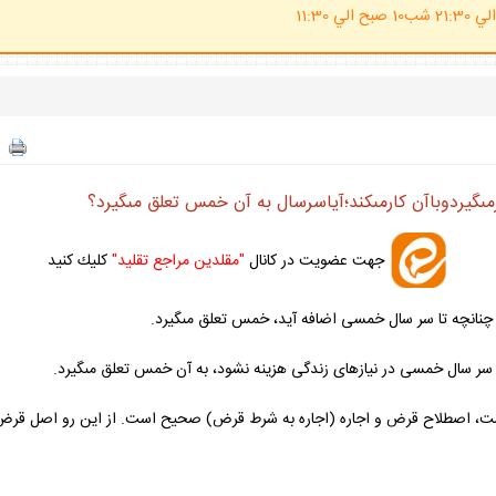
(ساعت پاسخگوي احكام شرعي 20 الي 21:30 شب10 صبح الي 11:30
‏گيردوباآن كارمى‏كند؛آياسرسال به آن خمس تعلق مى‏گيرد؟
جهت عضويت در كانال
"مقلدين مراجع تقليد"
كليك كنيد
نانچه تا سر سال خمسى اضافه آيد، خمس تعلق مى‏گيرد.