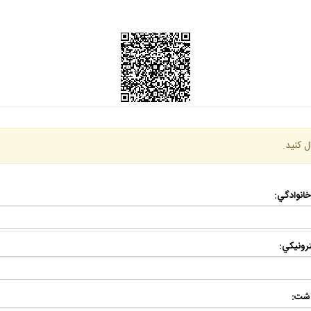
ل كنيد.
 خانوادگي:
رونيكي:
اشت: