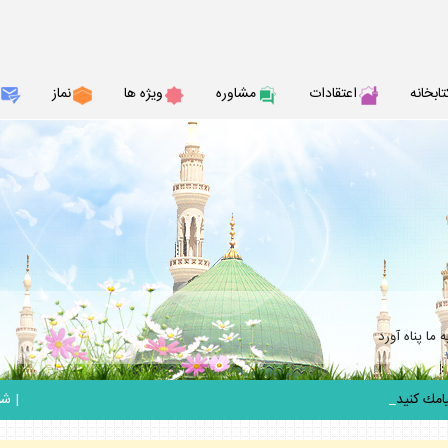
تابخانه
اعتقادات
مشاوره
ويژه ها
نماز
ما پناه آورد
_
|
شنبه 17