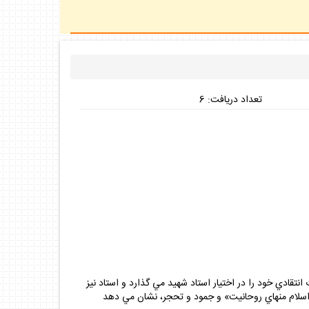
تعداد دريافت: 6
أله حجاب» و پاسخهاي استاد به آن نقدها. در سال 1349 ه.ش يكي از فضلا نظرات انتقادي خود را در اختيار استاد شهيد مي گذارد و استاد نيز
ي «اسلام منهاي روحانيت» و جمود و تحجر، نشان مي دهد