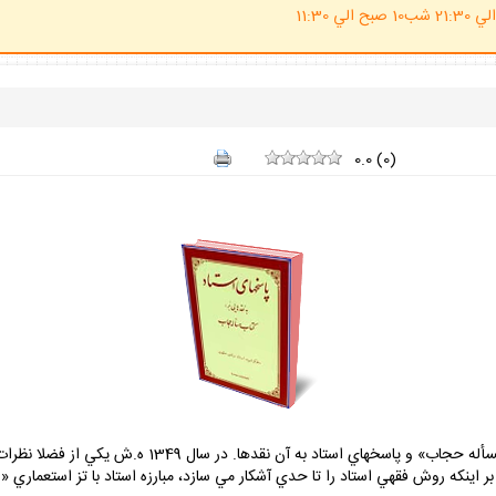
(ساعت پاسخگوي احكام شرعي 20 الي 21:30 شب10 صبح الي 11:30
0.0
(
0
)
كتاب حاضر مشتمل است بر نقد هاي يكي از فضلا بر كتاب «مس
 بر اينكه روش فقهي استاد را تا حدي آشكار مي سازد، مبارزه استاد با تز استعمار