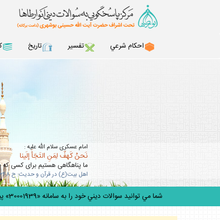
احكام شرعي
تفسير
تاريخ
ك
امام عسكرى سلام الله عليه :
نَحنُ كَهفٌ لِمَنِ التَجَأَ إلَينا
ما پناهگاهى هستيم براى كسى كه به 
اهل بيت(ع) در قرآن و حديث: ح 348
شما مي توانيد سوالات ديني خود را به سامانه «30001939» پيامك كنيد.