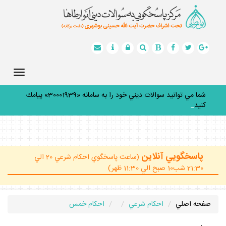
Toggle
gation
شما مي توانيد سوالات ديني خود را به سامانه «30001939» پيامك
كنيد.
_
پاسخگويي آنلاين
(ساعت پاسخگوي احكام شرعي 20 الي
21:30 شب10 صبح الي 11:30 ظهر)
صفحه اصلي
احكام شرعي
احكام خمس