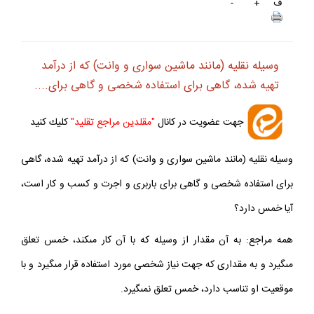
ف
+
-
وسيله نقليه (مانند ماشين سوارى و وانت) كه از درآمد
تهيه شده، گاهى براى استفاده شخصى و گاهى براى....
جهت عضويت در كانال
"مقلدين مراجع تقليد"
كليك كنيد
وسيله نقليه (مانند ماشين سوارى و وانت) كه از درآمد تهيه شده، گاهى
براى استفاده شخصى و گاهى براى باربرى و اجرت و كسب و كار است،
آيا خمس دارد؟
همه مراجع: به آن مقدار از وسيله كه با آن كار مى‏كند، خمس تعلق
مى‏گيرد و به مقدارى كه جهت نياز شخصى مورد استفاده قرار مى‏گيرد و با
موقعيت او تناسب دارد، خمس تعلق نمى‏گيرد.