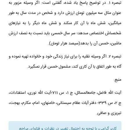
تبصره 1. در توضيح پاسخ ياد شده، گفتنى است: اگر وسيله مزبور به
عنوان مثال سه ميليون تومان ارزش دارد و شخص در مدت سال به طور
ميانگين، شش ماه با آن كار مى‏كند و شش ماه ديگر را به نيازهاى
شخصى‏اش اختصاص مى‏دهد؛ سر سال خمسى بايد نسبت به نصف ارزش
ماشين، خمس آن را بدهد(سيصد هزار تومان).
تبصره 2. اگر وسيله نقليه را براى نياز زندگى خود و خانواده تهيه نموده و
گاه به طور اتفاق با آن كارى كند، مشمول خمس قرار نمى‏گيرد.
منبع:
آيت الله فاضل، جامع‏المسائل، ج 1، س 711؛آيت الله نورى، استفتاءات،
ج 2، س 339؛ دفتر:آيات عظام سيستانى، خامنه‏اى، امام، مكارم، بهجت،
تبريزى و صافى.
كاربر گرامي، با توجه به احتمال تغيير در نظرات و فتاواي مراجع