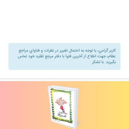
كاربر گرامي، با توجه به احتمال تغيير در نظرات و فتاواي مراجع
عظام، جهت اطلاع از آخرين فتوا با دفتر مرجع تقليد خود تماس
بگيريد. با تشكر