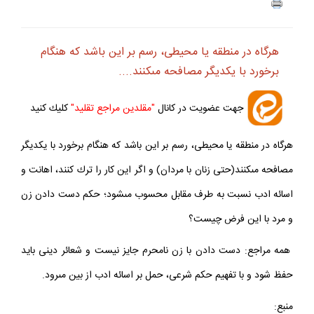
ف
+
-
هرگاه در منطقه يا محيطى، رسم بر اين باشد كه هنگام
برخورد با يكديگر مصافحه مى‏كنند....
جهت عضويت در كانال
"مقلدين مراجع تقليد"
كليك كنيد
هرگاه در منطقه يا محيطى، رسم بر اين باشد كه هنگام برخورد با يكديگر
مصافحه مى‏كنند(حتى زنان با مردان) و اگر اين كار را ترك كنند، اهانت و
اسائه ادب نسبت به طرف مقابل محسوب مى‏شود؛ حكم دست دادن زن
و مرد با اين فرض چيست؟
همه مراجع: دست دادن با زن نامحرم جايز نيست و شعائر دينى بايد
حفظ شود و با تفهيم حكم شرعى، حمل بر اسائه ادب از بين مى‏رود.