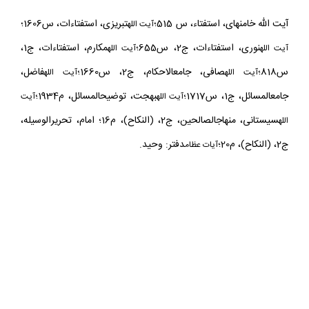
منبع:
آيت الله خامنه‏اى، استفتاء، س 515؛
تبريزى، استفتاءات، س1606؛
آيت
الله
نورى، استفتاءات، ج2، س655؛
مكارم، استفتاءات، ج1،
آيت
الله
آيت الله
س818؛
صافى، جامع‏الاحكام، ج2، س1660؛
فاضل،
آيت
الله
آيت
الله
جامع‏المسائل، ج1، س1717؛
بهجت، توضيح‏المسائل، م1934؛
آيت الله
آيت
سيستانى، منهاج‏الصالحين، ج2، (النكاح)، م16؛ امام، تحريرالوسيله،
الله
ج2، (النكاح)، م20؛
دفتر: وحيد.
آيات عظام