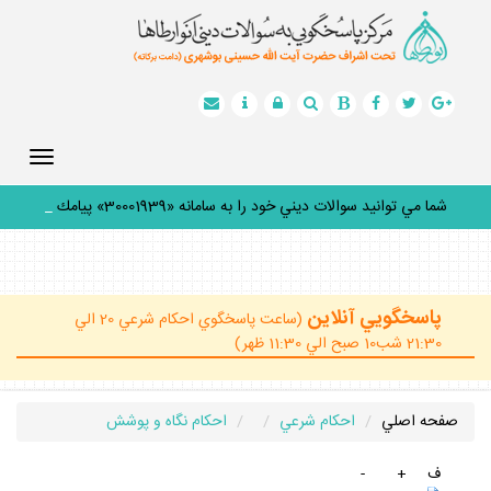
Toggle
gation
شما مي توانيد سوالات ديني خود را به سامانه «30001939» پيامك
كني
_
پاسخگويي آنلاين
(ساعت پاسخگوي احكام شرعي 20 الي
21:30 شب10 صبح الي 11:30 ظهر)
صفحه اصلي
احكام شرعي
احكام نگاه و پوشش