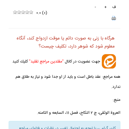
ف
+
-
0.0
(
0
)
هرگاه با زنى به صورت دائم يا موقت ازدواج كند، آن‏گاه
معلوم شود كه شوهر دارد، تكليف چيست؟
جهت عضويت در كانال
"مقلدين مراجع تقليد"
كليك كنيد
همه مراجع: عقد باطل است و بايد از او جدا شود و نياز به طلاق هم
ندارد.
منبع:
العروة الوثقى، ج 2 النكاح، فصل 11، السابعه و الثامنه.
كاربر گرامي، با توجه به احتمال تغيير در نظرات و فتاواي مراجع