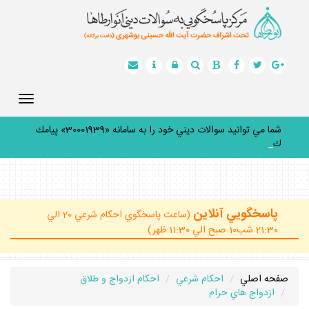
Toggle
gation
شما مي توانيد سوالات ديني خود را به سامانه «30001939» پيامك
كنيد
_
پاسخگويي آنلاين
(ساعت پاسخگوي احكام شرعي 20 الي
21:30 شب10 صبح الي 11:30 ظهر)
صفحه اصلي
احكام شرعي
احكام ازدواج و طلاق
ازدواج هاي حرام