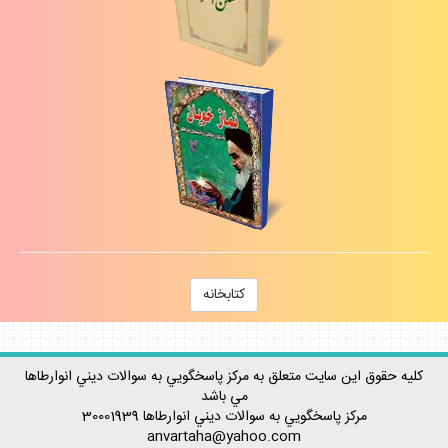
كتابخانه
كليه حقوق اين سايت متعلق به مركز پاسخگويي به سوالات ديني انوارطاها
مي باشد
مركز پاسخگويي به سوالات ديني
انوارطاها
30001939
anvartaha@yahoo.com