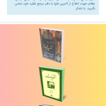
كاربر گرامي، با توجه به احتمال تغيير در نظرات و فتاواي مراجع
عظام، جهت اطلاع از آخرين فتوا با دفتر مرجع تقليد خود تماس
بگيريد. با تشكر