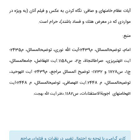
جايز نيست.
آيات عظام خامنه‏اى و صافى: نگاه كردن به عكس و فيلم آنان (به ويژه در
مواردى كه در معرض هتك و فساد باشند)، حرام است.
منبع:
امام، توضيح‏المسائل، م2439؛آيت الله نورى، توضيح‏المسائل، م2435؛
تبريزى، صراطالنجاة، ج2، س1158.
فاضل، جامع‏المسائل،
آيت
الله
آيت الله
ج1، س1728 و 1732؛ توضيح المسائل مراجع، م2439؛
وحيد،
آيت الله
توضيح‏المسائل، م 2448.
صافى، توضيح‏المسائل، م 2448؛
آيت الله
آيت
خامنه‏اى اجوبةالاستفتاءات، س1182.
الله
دفتر:
آيت الله بهجت
.