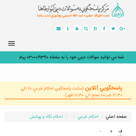
Toggle
gation
شما مي توانيد سوالات ديني خود را به سامانه «30001939» پيامك
ك
_
پاسخگويي آنلاين
(ساعت پاسخگوي احكام شرعي 20 الي
21:30 شب10 صبح الي 11:30 ظهر)
صفحه اصلي
احكام شرعي
احكام نگاه و پوشش