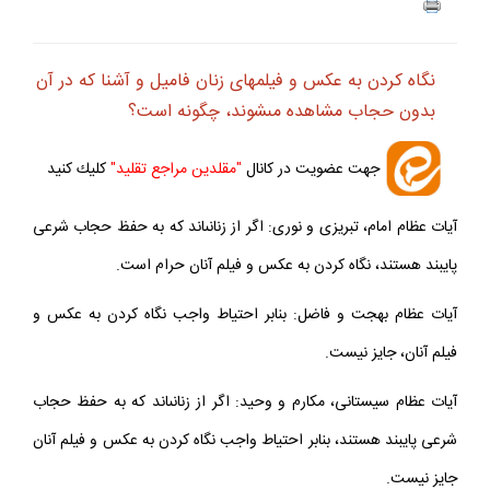
ف
+
-
نگاه كردن به عكس و فيلم‏هاى زنان فاميل و آشنا كه در آن
بدون حجاب مشاهده مى‏شوند، چگونه است؟
جهت عضويت در كانال
"مقلدين مراجع تقليد"
كليك كنيد
آيات عظام امام، تبريزى و نورى: اگر از زنانى‏اند كه به حفظ حجاب شرعى
پايبند هستند، نگاه كردن به عكس و فيلم آنان حرام است.
آيات عظام بهجت و فاضل: بنابر احتياط واجب نگاه كردن به عكس و
فيلم آنان، جايز نيست.
آيات عظام سيستانى، مكارم و وحيد: اگر از زنانى‏اند كه به حفظ حجاب
شرعى پايبند هستند، بنابر احتياط واجب نگاه كردن به عكس و فيلم آنان