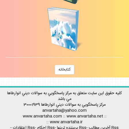
كتابخانه
كليه حقوق اين سايت متعلق به مركز پاسخگويي به سوالات ديني انوارطاها
مي باشد
مركز پاسخگويي به سوالات ديني
انوارطاها
30001939
anvartaha@yahoo.com
www.anvartaha.com
::
www.anvartaha.net
::
::
www.anvartaha.ir
Rss آخرين مطالب
-
Rss پربيننده ترينها
-
Rss احكام
-
Rss اعتقادات
-