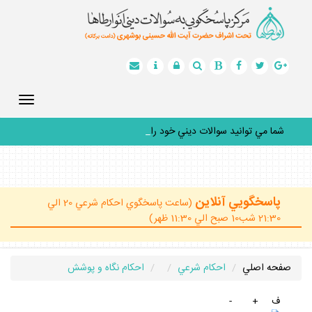
Toggle
gation
شما مي توانيد سوالات ديني خود را به
_
پاسخگويي آنلاين
(ساعت پاسخگوي احكام شرعي 20 الي
21:30 شب10 صبح الي 11:30 ظهر)
صفحه اصلي
احكام شرعي
احكام نگاه و پوشش
ف
+
-