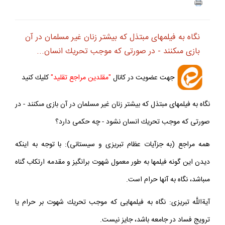
نگاه به فيلم‏هاى مبتذل كه بيشتر زنان غير مسلمان در آن
بازى مى‏كنند - در صورتى كه موجب تحريك انسان...
جهت عضويت در كانال
"مقلدين مراجع تقليد"
كليك كنيد
نگاه به فيلم‏هاى مبتذل كه بيشتر زنان غير مسلمان در آن بازى مى‏كنند - در
صورتى كه موجب تحريك انسان نشود - چه حكمى دارد؟
همه مراجع (به جزآيات عظام تبريزى و سيستانى): با توجه به اينكه
ديدن اين گونه فيلم‏ها به طور معمول شهوت برانگيز و مقدمه ارتكاب گناه
مى‏باشد، نگاه به آنها حرام است.
آيةاللَّه تبريزى: نگاه به فيلم‏هايى كه موجب تحريك شهوت بر حرام يا
ترويج فساد در جامعه باشد، جايز نيست.