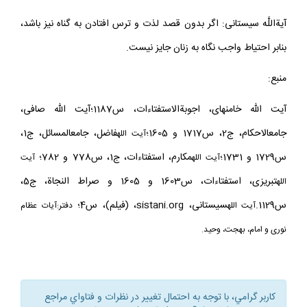
آيةاللَّه سيستانى: اگر بدون قصد لذت و ترس افتادن به گناه نيز باشد،
بنابر احتياط واجب نگاه به زنان جايز نيست.
منبع:
آيت الله خامنه‏اى، اجوبةالاستفتاءات، س1187؛آيت الله صافى،
جامع‏الاحكام، ج2، س1717 و 1605؛
فاضل، جامع‏المسائل، ج1،
آيت الله
س1729 و 1731؛
مكارم، استفتاءات، ج1، س778 و 782؛
آيت
الله
آيت
تبريزى، استفتاءات، س1603 و 1605 و صراط النجاة، ج5،
الله
س1129.
سيستانى،
sistani.org
، (فيلم)، س4؛
آيت الله
دفتر:آيات عظام
نورى و امام، بهجت، وحيد.
كاربر گرامي، با توجه به احتمال تغيير در نظرات و فتاواي مراجع