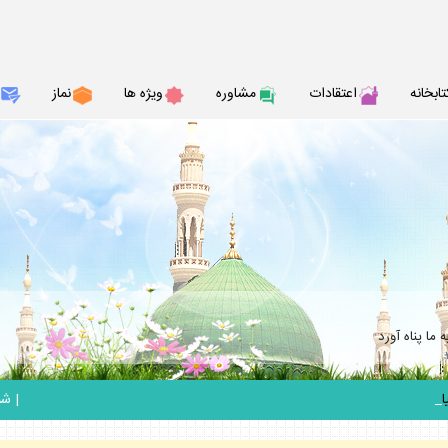
تابخانه
اعتقادات
مشاوره
ويژه ها
نماز
ما پناه آورد
_
|
شنبه 17