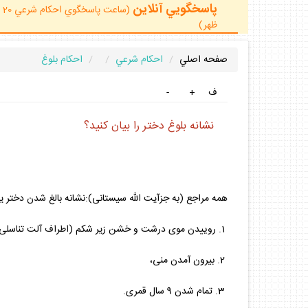
پاسخگويي آنلاين
ظهر)
صفحه اصلي
احكام شرعي
احكام بلوغ
ف
+
-
نشانه بلوغ دختر را بيان كنيد؟
همه مراجع (به جزآيت الله سيستانى):نشانه بالغ شدن دختر 
1. روييدن موى درشت و خشن زير شكم (اطراف آلت تناسلى)،
2. بيرون آمدن منى،
3. تمام شدن 9 سال قمرى.