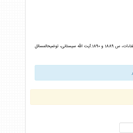
توضيح‏المسائل مراجع، م 2225؛آيت الله نورى، توضيح‏المسائل، م 2246؛آيت الله وحيد، توضيح‏المسائل، م 2304؛آيت الله خامنه‏اى، اجوبه‏الاستفتاءات، س 1889 و 1890.آيت الله سيستانى، توضيح‏المسائل