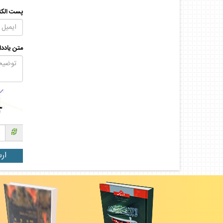
پست الكت
متن يادد