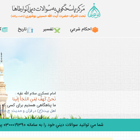
احكام شرعي
تفسير
تاريخ
ك
امام عسكرى سلام الله عليه :
نَحنُ كَهفٌ لِمَنِ التَجَأَ إلَينا
ما پناهگاهى هستيم براى كسى كه به 
اهل بيت(ع) در قرآن و حديث: ح 348
شما مي توانيد سوالات ديني خود را به سامانه «30001939» پيامك كنيد