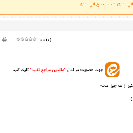
(ساعت پاسخگوي احكام شرعي 20 الي 21:30 شب10 صبح الي 11:30
0.0
(
0
)
جهت عضويت در كانال
"مقلدين مراجع تقليد"
كليك كنيد
يكى از سه چيز است: