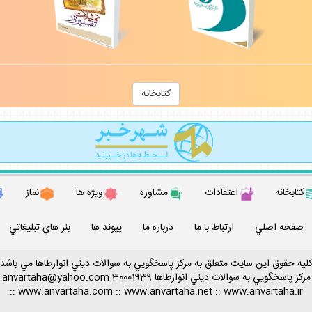
كتابخانه
كتابخانه
اعتقادات
مشاوره
ويژه ها
نماز
صفحه اصلي
ارتباط با ما
درباره ما
پيوند ها
بنر هاي تبليغاتي
ليه حقوق اين سايت متعلق به مركز پاسخگويي به سوالات ديني انوارطاها مي باشد
مركز پاسخگويي به سوالات ديني
انوارطاها
30001939
anvartaha@yahoo.com
::
www.anvartaha.com
::
www.anvartaha.net
::
www.anvartaha.ir