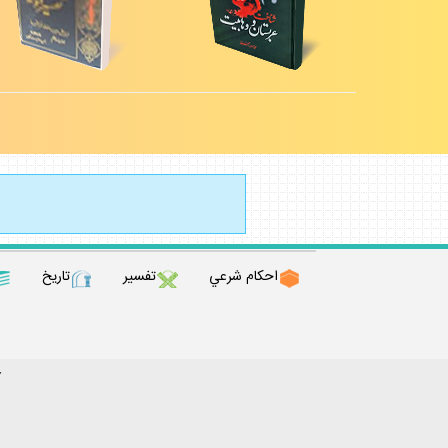
احكام شرعي
تفسير
تاريخ
ك