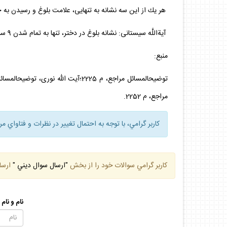
هر يك از اين سه نشانه به تنهايى، علامت بلوغ و رسيدن ب
آيةاللَّه سيستانى: نشانه بلوغ در دختر، تنها به تمام شدن 9 سال قمرى است.
منبع:
مراجع، م 2252.
كاربر گرامي، با توجه به احتمال تغيير در نظرات و فتاواي م
كاربر گرامي سوالات خود را از بخش
"ارسال سوال ديني "
ارسا
نام و نام