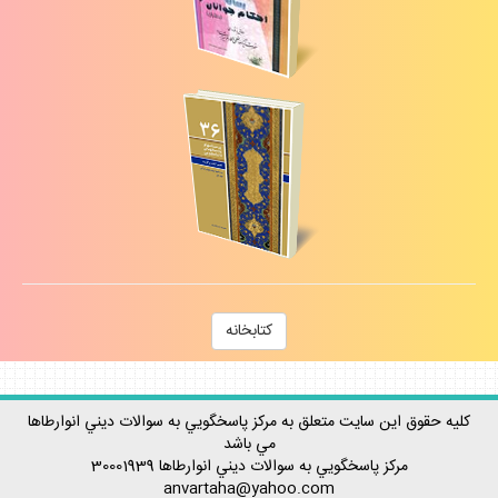
كتابخانه
كليه حقوق اين سايت متعلق به مركز پاسخگويي به سوالات ديني انوارطاها
مي باشد
مركز پاسخگويي به سوالات ديني
انوارطاها
30001939
anvartaha@yahoo.com