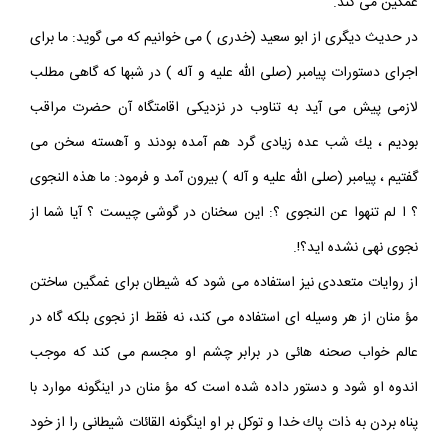
غمگين مى كند.
در حديث ديگرى از ابو سعيد (خدرى ) مى خوانيم كه مى گويد: ما براى
اجراى دستورات پيامبر (صلى اللّه عليه و آله ) در شبها كه گاهى مطلب
لازمى پيش مى آيد به تناوب در نزديكى اقامتگاه آن حضرت مراقب
بوديم ، يك شب عده زيادى گرد هم آمده بودند و آهسته سخن مى
گفتيم ، پيامبر (صلى اللّه عليه و آله ) بيرون آمد و فرمود: ما هذه النجوى
؟ ا لم تنهوا عن النجوى ؟: اين سخنان در گوشى چيست ؟ آيا شما از
نجوى نهى نشده ايد؟!.
از روايات متعددى نيز استفاده مى شود كه شيطان براى غمگين ساختن
مؤ منان از هر وسيله اى استفاده مى كند، نه فقط از نجوى بلكه گاه در
عالم خواب صحنه هائى در برابر چشم او مجسم مى كند كه موجب
اندوه او شود و دستور داده شده است كه مؤ منان در اينگونه موارد با
پناه بردن به ذات پاك خدا و توكل بر او اينگونه القائات شيطانى را از خود