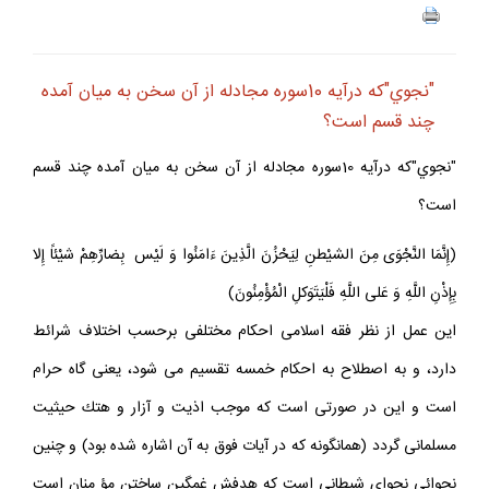
"نجوي"كه درآيه 10سوره مجادله از آن سخن به ميان آمده
چند قسم است؟
"نجوي"که درآيه 10سوره مجادله از آن سخن به ميان آمده چند قسم
است؟
(إِنَّمَا النَّجْوَى مِنَ الشيْطنِ لِيَحْزُنَ الَّذِينَ ءَامَنُوا وَ لَيْس ‍ بِضارِّهِمْ شيْئاً إِلا
بِإِذْنِ اللَّهِ وَ عَلى اللَّهِ فَلْيَتَوَكلِ الْمُؤْمِنُونَ)
اين عمل از نظر فقه اسلامى احكام مختلفى برحسب اختلاف شرائط
دارد، و به اصطلاح به احكام خمسه تقسيم مى شود، يعنى گاه حرام
است و اين در صورتى است كه موجب اذيت و آزار و هتك حيثيت
مسلمانى گردد (همانگونه كه در آيات فوق به آن اشاره شده بود) و چنين
نجوائى نجواى شيطانى است كه هدفش غمگين ساختن مؤ منان است