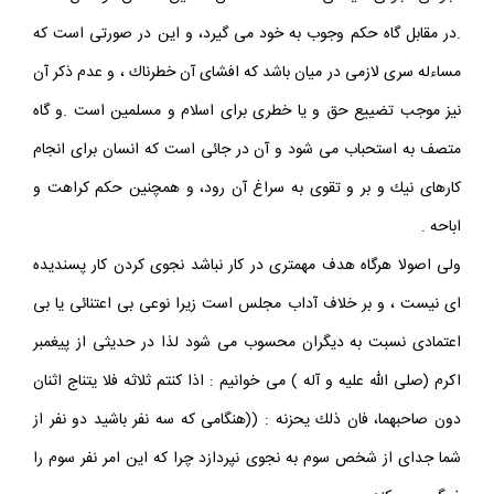
.در مقابل گاه حكم وجوب به خود مى گيرد، و اين در صورتى است كه
مساءله سرى لازمى در ميان باشد كه افشاى آن خطرناك ، و عدم ذكر آن
نيز موجب تضييع حق و يا خطرى براى اسلام و مسلمين است .و گاه
متصف به استحباب مى شود و آن در جائى است كه انسان براى انجام
كارهاى نيك و بر و تقوى به سراغ آن رود، و همچنين حكم كراهت و
اباحه .
ولى اصولا هرگاه هدف مهمترى در كار نباشد نجوى كردن كار پسنديده
اى نيست ، و بر خلاف آداب مجلس است زيرا نوعى بى اعتنائى يا بى
اعتمادى نسبت به ديگران محسوب مى شود لذا در حديثى از پيغمبر
اكرم (صلى اللّه عليه و آله ) مى خوانيم : اذا كنتم ثلاثه فلا يتناج اثنان
دون صاحبهما، فان ذلك يحزنه : ((هنگامى كه سه نفر باشيد دو نفر از
شما جداى از شخص سوم به نجوى نپردازد چرا كه اين امر نفر سوم را