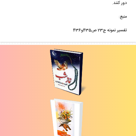
دور كنند.
منبع:
تفسير نمونه ج23 ص435و436