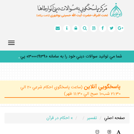
Toggle
gation
شما مي توانيد سوالات ديني خود را به سامانه «30001939» پيام
_
پاسخگويي آنلاين
(ساعت پاسخگوي احكام شرعي 20 الي
21:30 شب10 صبح الي 11:30 ظهر)
صفحه اصلي
تفسير
» احكام در قرآن