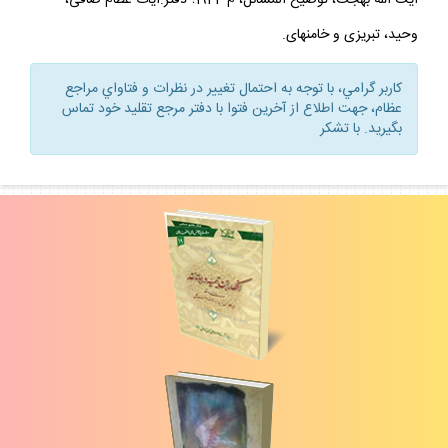
آيت الله بهجت، توضيح المسائل، م 1944؛ دفتر:آيات عظام صافى،
وحيد، تبريزى و خامنه‏اى.
كاربر گرامي، با توجه به احتمال تغيير در نظرات و فتاواي مراجع
عظام، جهت اطلاع از آخرين فتوا با دفتر مرجع تقليد خود تماس
بگيريد. با تشكر