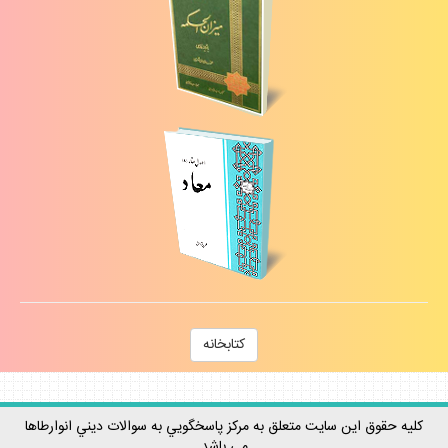
كتابخانه
كليه حقوق اين سايت متعلق به مركز پاسخگويي به سوالات ديني انوارطاها
مي باشد