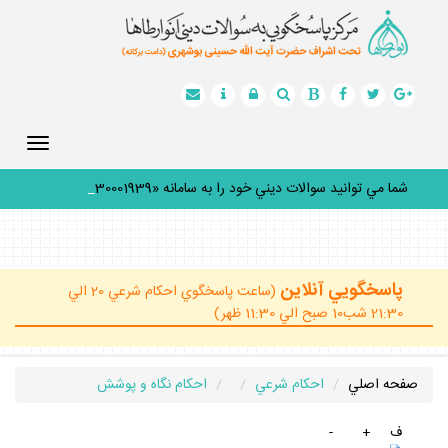
Toggle
gation
شما مي توانيد سوالات ديني خود را به سامانه «30001939» پ
_
پاسخگويي آنلاين
(ساعت پاسخگوي احكام شرعي 20 الي
21:30 شب10 صبح الي 11:30 ظهر)
صفحه اصلي
احكام شرعي
احكام نگاه و پوشش
ف
+
-