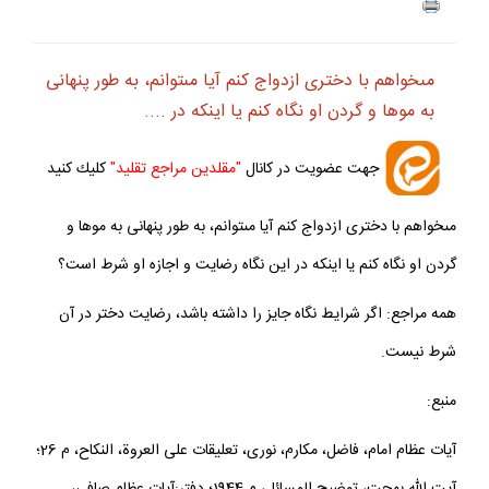
مى‏خواهم با دخترى ازدواج كنم آيا مى‏توانم، به طور پنهانى
به موها و گردن او نگاه كنم يا اينكه در ....
جهت عضويت در كانال
"مقلدين مراجع تقليد"
كليك كنيد
مى‏خواهم با دخترى ازدواج كنم آيا مى‏توانم، به طور پنهانى به موها و
گردن او نگاه كنم يا اينكه در اين نگاه رضايت و اجازه او شرط است؟
همه مراجع: اگر شرايط نگاه جايز را داشته باشد، رضايت دختر در آن
شرط نيست.
منبع:
آيات عظام امام، فاضل، مكارم، نورى، تعليقات على العروة، النكاح، م 26؛