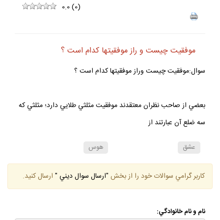
0.0
(
0
)
موفقيت چيست و راز موفقيتها كدام است ؟
سوال:موفقيت چيست وراز موفقيتها كدام است ؟
بعضي از صاحب نظران معتقدند موفقيت مثلثي طلايي دارد؛ مثلثي كه
سه ضلع آن عبارتند از
عشق
هوس
كاربر گرامي سوالات خود را از بخش
"ارسال سوال ديني "
ارسال كنيد.
نام و نام خانوادگي: