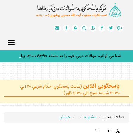
Toggle
gation
شما مي توانيد سوالات ديني خود را به سامانه «30001939» پيامك
_
پاسخگويي آنلاين
(ساعت پاسخگوي احكام شرعي 20 الي
21:30 شب10 صبح الي 11:30 ظهر)
صفحه اصلي
مشاوره
جوانان