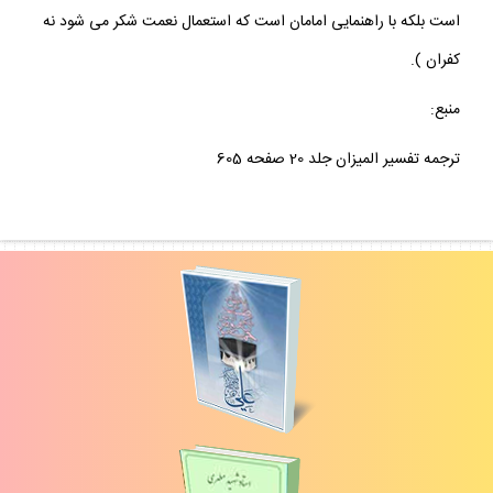
است بلكه با راهنمايى امامان است كه استعمال نعمت شكر مى شود نه
كفران ).
منبع:
ترجمه تفسير الميزان جلد 20 صفحه 605