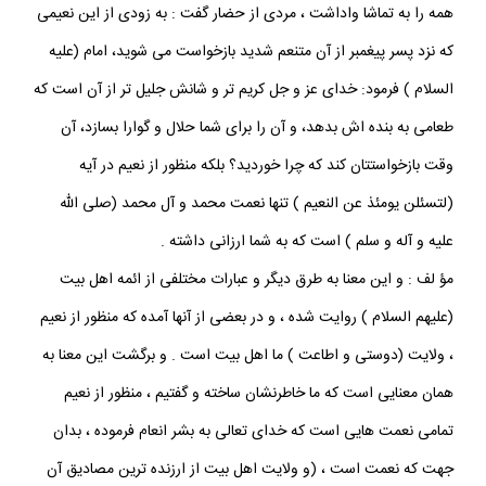
همه را به تماشا واداشت ، مردى از حضار گفت : به زودى از اين نعيمى
كه نزد پسر پيغمبر از آن متنعم شديد بازخواست مى شويد، امام (عليه
السلام ) فرمود: خداى عز و جل كريم تر و شانش جليل تر از آن است كه
طعامى به بنده اش بدهد، و آن را براى شما حلال و گوارا بسازد، آن
وقت بازخواستتان كند كه چرا خورديد؟ بلكه منظور از نعيم در آيه
(لتسئلن يومئذ عن النعيم ) تنها نعمت محمد و آل محمد (صلى اللّه
عليه و آله و سلم ) است كه به شما ارزانى داشته .
مؤ لف : و اين معنا به طرق ديگر و عبارات مختلفى از ائمه اهل بيت
(عليهم السلام ) روايت شده ، و در بعضى از آنها آمده كه منظور از نعيم
، ولايت (دوستى و اطاعت ) ما اهل بيت است . و برگشت اين معنا به
همان معنايى است كه ما خاطرنشان ساخته و گفتيم ، منظور از نعيم
تمامى نعمت هايى است كه خداى تعالى به بشر انعام فرموده ، بدان
جهت كه نعمت است ، (و ولايت اهل بيت از ارزنده ترين مصاديق آن