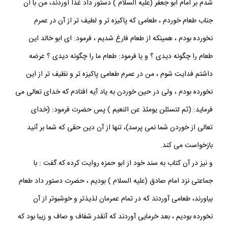
شدم بر امام ابو جعفر (عليه السلام ) دستور داد غذا آوردند، من با آن
جناب طعام خوردم ، طعامى كه پاكيزه تر و لطيف تر از آن در عمرم
نخورده بودم ، همينكه از طعام فارغ شديم ، فرمود: اى ابو خالد اين
طعام را چگونه ديدى ؟ و يا فرمود: طعام ما را چگونه ديدى ؟ عرضه
داشتم فدايت شوم ، من در عمرم طعامى پاكيزه تر و نظيف تر از اين
نخورده بودم ، ولى در حين خوردن به ياد آيه افتادم كه خداى تعالى مى
فرمايد: (ثم لتسئلن يومئذ عن النعيم ) پس حضرت فرمود: (خداى
تعالى از خوردن شما نمى پرسد)، تنها از آن دين حقى كه شما بر آنيد
بازخواست مى كند.
و نيز در آن كتاب به سند خود از ابو حمزه روايت كرده كه گفت : با
جماعتى نزد امام صادق (عليه السلام ) بوديم ، حضرت دستور داد طعام
بياورند، طعامى آوردند كه در تمام عمرمان لذيذتر و خوشبوتر از آن
نخورده بوديم ، بعد خرمايى آوردند كه آنقدر شفاف و صاف و زيبا بود كه