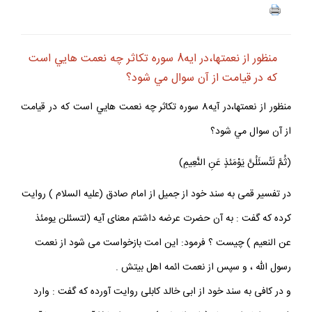
منظور از نعمتها،در ايه8 سوره تكاثر چه نعمت هايي است
كه در قيامت از آن سوال مي شود؟
منظور از نعمتها،در آيه8 سوره تكاثر چه نعمت هايي است كه در قيامت
از آن سوال مي شود؟
(ثُمَّ لَتُسئَلُنَّ يَوْمَئذٍ عَنِ النَّعِيمِ)
در تفسير قمى به سند خود از جميل از امام صادق (عليه السلام ) روايت
كرده كه گفت : به آن حضرت عرضه داشتم معناى آيه (لتسئلن يومئذ
عن النعيم ) چيست ؟ فرمود: اين امت بازخواست مى شود از نعمت
رسول الله ، و سپس از نعمت ائمه اهل بيتش .
و در كافى به سند خود از ابى خالد كابلى روايت آورده كه گفت : وارد