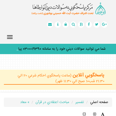
Toggle
gation
شما مي توانيد سوالات ديني خود را به سامانه «30001939» پيامك
_
پاسخگويي آنلاين
(ساعت پاسخگوي احكام شرعي 20 الي
21:30 شب10 صبح الي 11:30 ظهر)
صفحه اصلي
تفسير
مباحث اعتقادي در قرآن
» معاد