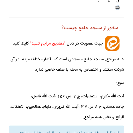
ف
+
-
منظور از مسجد جامع چيست؟
جهت عضويت در كانال
"مقلدين مراجع تقليد"
كليك كنيد
همه مراجع: مسجد جامع مسجدى است كه اقشار مختلف مردم، در آن
شركت مى‏كنند و اختصاص به محله يا صنف خاصى ندارد.
منبع:
آيت الله مكارم، استفتاءآت، ج 2، س 456 ؛آيت الله فاضل،
جامع‏المسائل، ج 1، س 617 ؛آيت الله تبريزى، منهاج‏الصالحين، الاعتكاف،
الرابع و دفتر: همه مراجع.