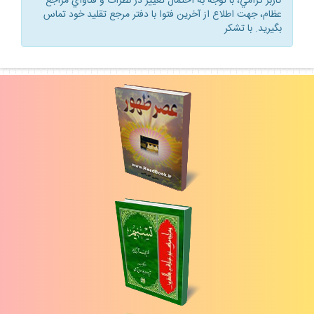
كاربر گرامي، با توجه به احتمال تغيير در نظرات و فتاواي مراجع
عظام، جهت اطلاع از آخرين فتوا با دفتر مرجع تقليد خود تماس
بگيريد. با تشكر