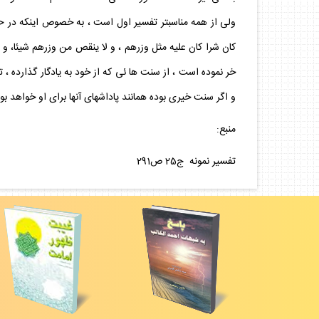
ولى از همه مناسبتر تفسير اول است ، به خصوص اينكه در حديث
كان شرا كان عليه مثل وزرهم ، و لا ينقص من وزرهم شيئا، و ا
خر نموده است ، از سنت ها ئى كه از خود به يادگار گذارده ، تا
و اگر سنت خيرى بوده همانند پاداشهاى آنها براى او خواهد بود
منبع:
تفسير نمونه ج25 ص291