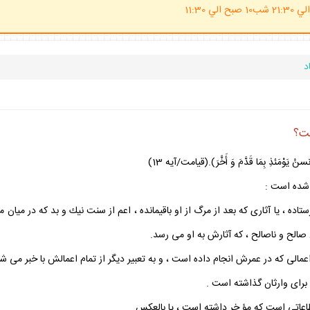
(ساعت پاسخگوي احكام شرعي 20 الي 21:30 شب10 صبح الي 11:30
د
 شده است :
ه ، يا آثارى كه بعد از مرگ از او باقيمانده ، اعم از سنت نيك و بد كه در ميان
 صالح و ناصالح ، كه آثارش به او مى رسد.
اعمالى كه در عمرش انجام داده است ، و به تعبير ديگر از تمام اعمالش با خبر مى شو
ه براى وارثان گذاشته است .
طاعاتى است كه مؤ خر داشته است ، يا بالعكس .