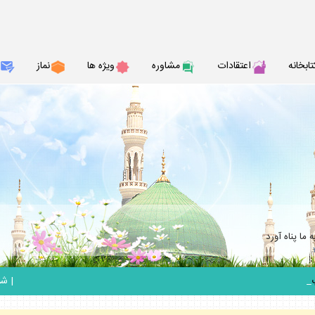
تابخانه
اعتقادات
مشاوره
ويژه ها
نماز
ما پناه آورد
_
|
شنبه 17