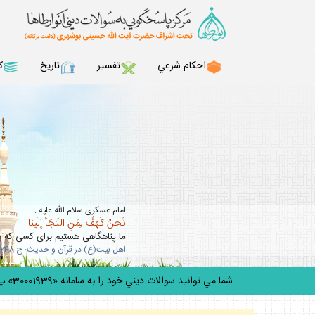
احكام شرعي
تفسير
تاريخ
ك
امام عسكرى سلام الله عليه :
نَحنُ كَهفٌ لِمَنِ التَجَأَ إلَينا
ما پناهگاهى هستيم براى كسى كه به 
اهل بيت(ع) در قرآن و حديث: ح 348
شما مي توانيد سوالات ديني خود را به سامانه «30001939» پيامك