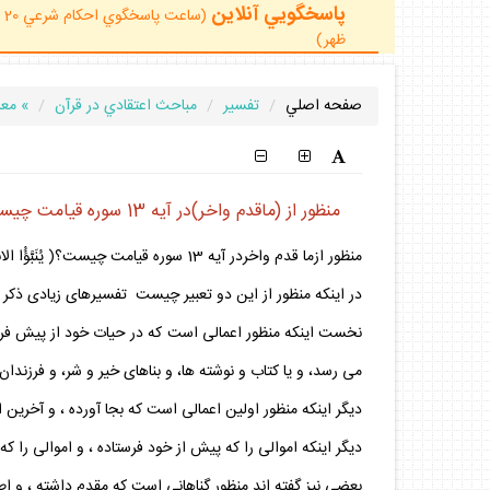
پاسخگويي آنلاين
ظهر)
صفحه اصلي
تفسير
مباحث اعتقادي در قرآن
» معا
منظور از (ماقدم واخر)در آيه 13 سوره قيامت چيست؟
منظور ازما قدم واخردر آيه 13 سوره قيامت چيست؟( يُنَبَّؤُا الانسنُ يَوْمَئذِ بِمَا قَدَّمَ وَ أَخَّرَ).(قيامت/آيه 13)
در اينكه منظور از اين دو تعبير چيست تفسيرهاى زيادى ذكر
نخست اينكه منظور اعمالى است كه در حيات خود از پيش فرستاد
مى رسد، و يا كتاب و نوشته ها، و بناهاى خير و شر، و فرزندان
ديگر اينكه منظور اولين اعمالى است كه بجا آورده ، و آخرين 
ديگر اينكه اموالى را كه پيش از خود فرستاده ، و اموالى را ك
بعضى نيز گفته اند منظور گناهانى است كه مقدم داشته ، و ا