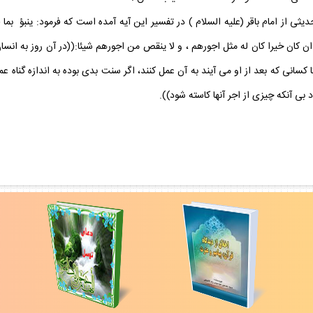
ى از امام باقر (عليه السلام ) در تفسير اين آيه آمده است كه فرمود: ينبؤ بما
ن كان خيرا كان له مثل اجورهم ، و لا ينقص من اجورهم شيئا:((در آن روز به انسا
 كسانى كه بعد از او مى آيند به آن عمل كنند، اگر سنت بدى بوده به اندازه گناه عمل
 بى آنكه چيزى از اجر آنها كاسته شود)).