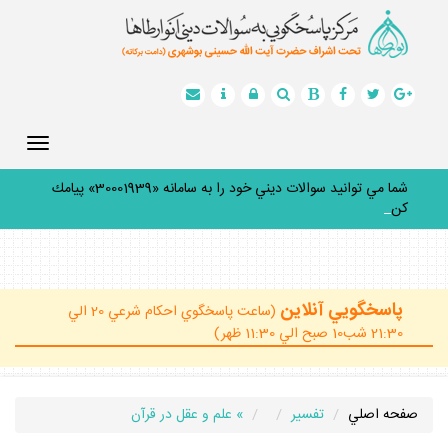
Toggle
gation
شما مي توانيد سوالات ديني خود را به سامانه «30001939» پيامك
كنيد
_
پاسخگويي آنلاين
(ساعت پاسخگوي احكام شرعي 20 الي
21:30 شب10 صبح الي 11:30 ظهر)
صفحه اصلي
تفسير
» علم و عقل در قرآن