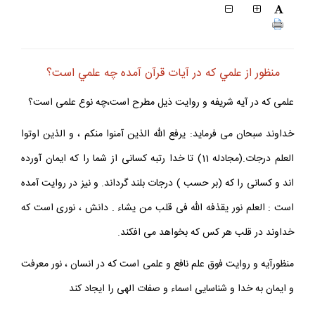
منظور از علمي كه در آيات قرآن آمده چه علمي است؟
علمى كه در آيه شريفه و روايت ذيل مطرح است،چه نوع علمى است؟
خداوند سبحان مى فرمايد: يرفع الله الذين آمنوا منكم ، و الذين اوتوا
العلم درجات.(مجادله 11) تا خدا رتبه كسانى از شما را كه ايمان آورده
اند و كسانى را كه (بر حسب ) درجات بلند گرداند. و نيز در روايت آمده
است : العلم نور يقذفه الله فى قلب من يشاء . دانش ، نورى است كه
خداوند در قلب هر كس كه بخواهد مى افكند.
منظورآيه و روايت فوق علم نافع و علمى است كه در انسان ، نور معرفت
و ايمان به خدا و شناسايى اسماء و صفات الهى را ايجاد كند