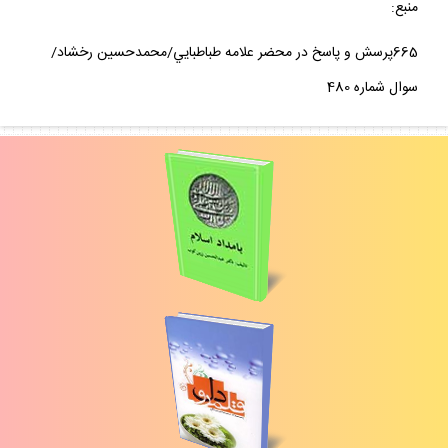
منبع:
665پرسش و پاسخ در محضر علامه طباطبايي/محمدحسين رخشاد/
سوال شماره 480