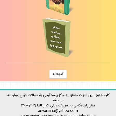
كتابخانه
كليه حقوق اين سايت متعلق به مركز پاسخگويي به سوالات ديني انوارطاها
مي باشد
مركز پاسخگويي به سوالات ديني
انوارطاها
30001939
anvartaha@yahoo.com