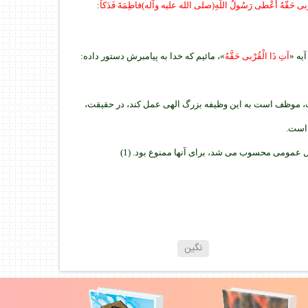
لْقُرْبى حَقَّهُ أَعْطى رَسُولُ اللّهِ(صلى الله عليه وآله)فاطِمَةَ فَدَكاً
:
يه «
آتِ ذَا الْقُرْبى حَقَّهُ
»، مائيم كه خدا به پيامبرش دستور داده:
 است، موظف است به اين وظيفه بزرگ الهى عمل كند، در حقيقت،
 است.
ال عمومى محسوب مى شد، براى آنها ممنوع بود. (1)
نگين