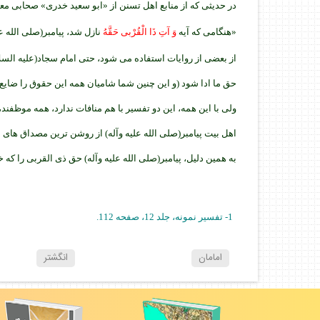
در حديثى كه از منابع اهل تسنن از «ابو سعيد خدرى» صحابى معر
«هنگامى كه آيه
وَ آتِ ذَا الْقُرْبى حَقَّهُ
نازل شد، پيامبر(صلى الله ع
از بعضى از روايات استفاده مى شود، حتى امام سجاد(عليه السلا
حق ما ادا شود (و اين چنين شما شاميان همه اين حقوق را ضايع 
ولى با اين همه، اين دو تفسير با هم منافات ندارد، همه موظفن
اهل بيت پيامبر(صلى الله عليه وآله) از روشن ترين مصداق هاى 
به همين دليل، پيامبر(صلى الله عليه وآله) حق ذى القربى را كه 
1-
تفسير نمونه،
جلد 12، صفحه 112.
امامان
انگشتر