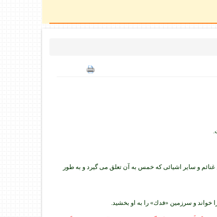
.
 غنائم و ساير اشيائى كه خمس به آن تعلق مى گيرد و به طور
ا خواند و سرزمين «فدك» را به او بخشيد.