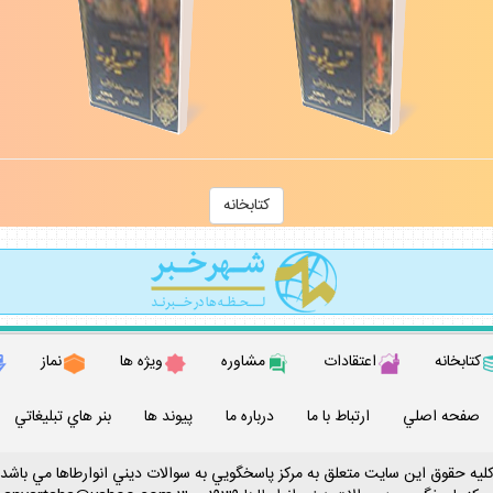
كتابخانه
كتابخانه
اعتقادات
مشاوره
ويژه ها
نماز
صفحه اصلي
ارتباط با ما
درباره ما
پيوند ها
بنر هاي تبليغاتي
ليه حقوق اين سايت متعلق به مركز پاسخگويي به سوالات ديني انوارطاها مي باشد