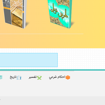
احكام شرعي
تفسير
تاريخ
ك