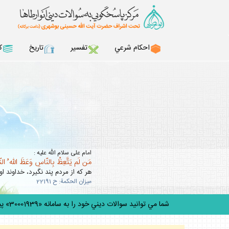
احكام شرعي
تفسير
تاريخ
ك
امام على سلام الله عليه :
مَن لَم يَتَّعِظْ بِالنّاسِ وَعَظَ اللّه ُ ال
هر كه از مردم پند نگيرد، خداوند او 
ميزان الحكمة: ح 22191
شما مي توانيد سوالات ديني خود را به سامانه «30001939» پيامك كنيد.