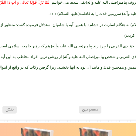
وف پيامبر(صلى الله عليه وآله)نقل شده، مى خوانيم:
لَمّا نَزَلَ قَوْلُهُ تَعالى وَ آتِ ذَا ا
ليه وآله) سرزمين فدك را به فاطمه(عليها السلام) داد».
م) به هنگام اسارت در «شام» با همين آيه با شاميان استدلال فرموده گفت: منظور از آ
كرديد).
د، حق ذى القربى را بپردازند پيامبر(صلى الله عليه وآله) هم كه رهبر جامعه اسلامى
ذى القربى و شخص پيامبر(صلى الله عليه وآله) از روشن ترين افراد مخاطب به اين آيه
خمس و همچنين فدك و مانند آن بود به آنها بخشيد، زيرا گرفتن زكات كه در واقع از امو
معصومين
نقش