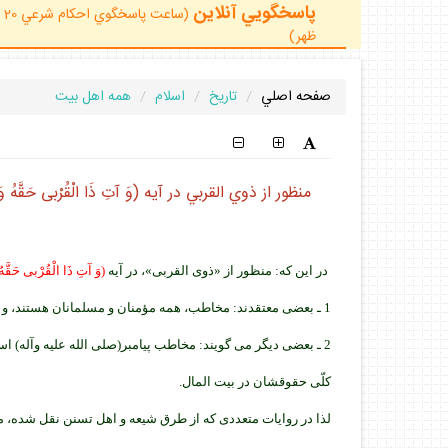
پاسخگويي آنلاين
ظهر)
صفحه اصلي
تاريخ
اسلام
همه اهل بيت
منظور از ذوي القربي در آيه (وَ آتِ ذَا الْقُرْبى حَقَّهُ وَ ال
در اين كه: منظور از «ذوى القربى»، در آيه
(وَ آتِ ذَا الْقُرْبى حَقَّهُ و
1 ـ بعضى معتقدند: مخاطب، همه مؤمنان و مسلمانان هستند، و منظور پرداختن حق خويشاوندان به آنها است.
2 ـ بعضى ديگر مى گويند: مخاطب پيامبر(صلى الله عليه وآله) 
كلّى حقوقشان در بيت المال.
لذا در روايات متعددى كه از طرق شيعه و اهل تسنن نقل شده، مى 