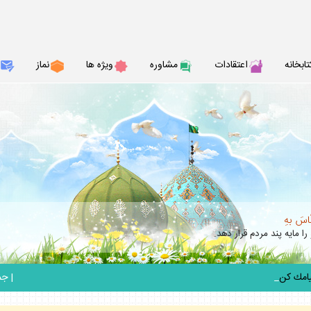
تابخانه
اعتقادات
مشاوره
ويژه ها
نماز
نّاسَ بهِ
را مايه پند مردم قرار دهد.
_
|
جمعه 6