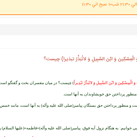
(ساعت پاسخگوي احكام شرعي 20 الي 21:30 شب10 صبح الي 11:30
ْمِسْكِينَ وَ ابْنَ السَّبِيلِ وَ لاتُبَذِّرْ تبذيرا) چيست؟
َ الْمِسْكِينَ وَ ابْنَ السَّبِيلِ وَ لاتُبَذِّرْ تَبْذِيراً
) چيست؟ در ميان مفسران بحث و گفتگو است
است و منظور پرداختن حق بستگان پيامبر(صلى الله عليه وآله) به آنها است، مانند خمس
خوانيم: به هنگام نزول آيه فوق، پيامبر(صلى الله عليه وآله)«فاطمه»(عليها السلام) ر