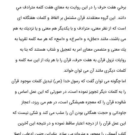
برخي هفت حرف را در اين روايت به معناي هفت كلمه مترادف مي
دانند. اين گروه معتقدند قرآن مشتمل بر الفاظ و كلمات هفت‏گانه‏ اى
است كه از نظر معنى، مترادف و با يكديگر هم معنى و يا نزديك به هم
مى‏ باشند، مانند «عجّل» و «اسرع» و «اسع» كه هر سه كلمه تقريبا به
يك معنى و متضمن معناى امر به تعجيل و شتاب هستند كه بنا به
روايات نزول قرآن به هفت‏ حرف، قرآن را با هر يك از اين سه كلمه و
كلمات ديگرى مانند آن مى‏ توان خواند.
اما چگونه مى‏ توان گفت كه رسول خدا (ص) تبديل كلمات موجود قرآن
را به كلمات ديگر تجويز نموده است، در صورتى كه اين عمل اساس و
شالوده قرآن را كه معجزه هميشگى است، در هم مى ‏ريزد، اعجاز
جاودانى و حجت همگانى بودن آن را سلب مى‏ كند و شكى نيست كه
اين عمل قرآن را از درجه اعتبار ساقط نموده و در نتيجه اين آخرين
كتاب آسمانى را مهجور و متروك مى‏ سازد. بنابراين چنين ادعايي اصلا