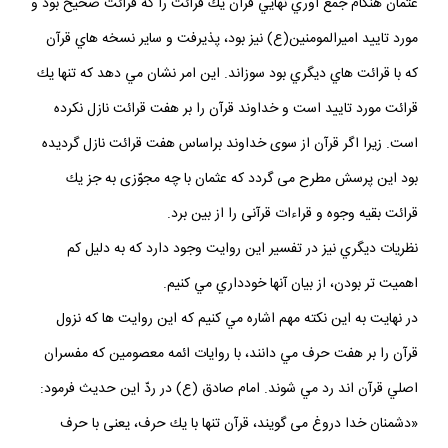
عثمان هنگام جمع آوري نهايي قرآن يك قرائت را كه قرائت صحيح بود و
مورد تاييد اميرالمومنين(ع) نيز بود، پذيرفت و ساير نسخه هاي قرآن
كه با قرائت هاي ديگري بود سوزاند. اين امر نشان مي دهد كه تنها يك
قرائت مورد تاييد است و خداوند قرآن را بر هفت قرائت نازل نكرده
است. زيرا اگر قرآن از سوى خداوند براساس هفت قرائت نازل گرديده
بود اين پرسش مطرح مى‏ گردد كه عثمان با چه مجوّزى به جز يك
قرائت بقيه وجوه و قراءات قرآنى را از بين برد.
نظريات ديگري نيز در تفسير اين روايت وجود دارد كه به دليل كم
اهميت تر بودن، از بيان آنها خودداري مي كنيم.
در نهايت به اين نكته مهم اشاره مي كنيم كه اين روايت ها كه نزول
قرآن را بر هفت حرف مي دانند، با روايات ائمه معصومين كه مفسران
اصلي قرآن اند رد مي شوند. امام صادق (ع) در ردّ اين حديث فرمود:
«دشمنان خدا دروغ مى‏ گويند، قرآن تنها با يك حرف، يعنى با حرف