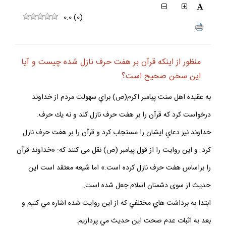
0.0
(
0
)
منظور از اينكه قرآن بر هفت حرف نازل شده چيست و آيا
اين سخن صحيح است؟
به عقيده اهل سنت پيامبر اكرم(ص) براي سهولت مردم از خداوند
درخواست كرد كه قرآن را بر هفت حرف نازل كند و نه يك حرف.
خداوند نيز دعاي ايشان را مستجاب كرد و قرآن را بر هفت حرف نازل
كرد. و اين روايت را از قول پيامبر (ص) نقل مى‏ كنند كه: «خداوند قرآن
را براساس هفت حرف نازل كرده است.» اما شيعه معتقد است اين
حديث از سوى دشمنان اسلام جعل شده است.
ابتدا به برداشت هاي مختلفي كه از اين روايت شده اشاره مي كنيم و
بعد به اثبات عدم صحت اين حديث مي پردازيم.