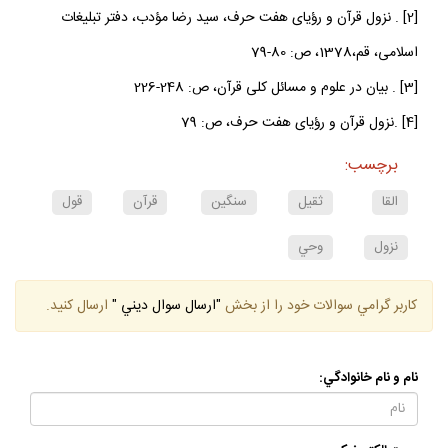
[2] . نزول قرآن و رؤياى هفت حرف، سيد رضا مؤدب، دفتر تبليغات
اسلامى‏، قم،1378، ص: 80-79
[3] . بيان در علوم و مسائل كلى قرآن، ص: 248-226
[4] .نزول قرآن و رؤياى هفت حرف، ص: 79
برچسب:
القا
ثقيل
سنگين
قرآن
قول
نزول
وحي
كاربر گرامي سوالات خود را از بخش
"ارسال سوال ديني "
ارسال كنيد.
نام و نام خانوادگي: