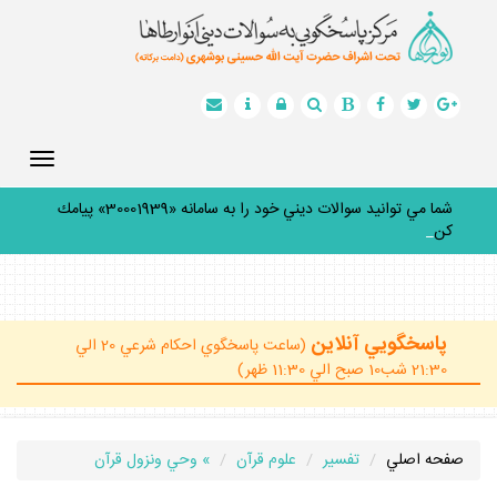
Toggle
gation
شما مي توانيد سوالات ديني خود را به سامانه «30001939» پيامك
كنيد.
_
پاسخگويي آنلاين
(ساعت پاسخگوي احكام شرعي 20 الي
21:30 شب10 صبح الي 11:30 ظهر)
صفحه اصلي
تفسير
علوم قرآن
» وحي ونزول قرآن