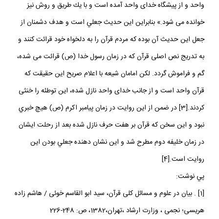
واحد و از پيشگاه خداى واحد آمده است و با يك طريق و روش نيز
خوانده مى‏ شود.» بنابراين اين حديث جعلي است و هدف دشمنان از
جعل اين حديث آن بوده كه مردم قرآن را به دلخواه خود قرائت كنند و
به تدريج نص اصلى قرآن كه در زمان رسول خدا (ص) قرائت مى ‏شده،
گم و فراموش گردد. لكن امامان شيعه با اعلام صريح اين حقيقت كه
قرآن واحد است و از جانب خداى واحد نازل شده، اين توطئه را خنثى
كردند.[3] در ضمن از اين روايت در زمان پيامبر اكرم (ص) هيچ خبري
نبود و اين سخن كه قرآن بر هفت حرف نازل شده بعد از رحلت ايشان
در زمان خليفه دوم مطرح شد و اين نشان دهنده جعلي بودن اين
روايت است.[4]
پي نوشت:
[1] . بيان در علوم و مسائل كلى قرآن، سيد ابو القاسم خوئى / هاشم زاده
هريسى؛ نجمى‏ ، وزارت ارشاد ،تهران،1382، ص: 248-226