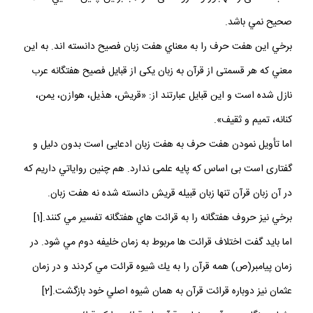
صحيح نمي باشد.
برخي اين هفت حرف را به معناي هفت زبان فصيح دانسته اند. به اين
معني كه هر قسمتى از قرآن به زبان يكى از قبايل فصيح هفت‏گانه عرب
نازل شده است و اين قبايل عبارتند از: «قريش، هذيل، هوازن، يمن،
كنانه، تميم و ثقيف».
اما تأويل نمودن هفت حرف به هفت زبان ادعايى است بدون دليل و
گفتارى است بى ‏اساس كه پايه علمى ندارد. هم چنين رواياتي داريم كه
در آن زبان قرآن تنها زبان قبيله قريش دانسته شده نه هفت زبان.
برخي نيز حروف هفتگانه را به قرائت هاي هفتگانه تفسير مي كنند.[1]
اما بايد گفت اختلاف قرائت ها مربوط به زمان خليفه دوم مي شود. در
زمان پيامبر(ص) همه قرآن را به يك شيوه قرائت مي كردند و در زمان
عثمان نيز دوباره قرائت قرآن به همان شيوه اصلي خود بازگشت.[2]