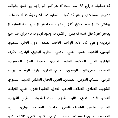
پيامبر (ص) و ائمةاطهار (ع) به ما رسيده كرارا اين مطلب ديده مي شود
كه خداوند داراي 99 اسم است كه هر كس او را به اين نامها بخواند،
دعايش مستجاب و هر كه آنها را شماره كند اهل بهشت است.مانند
روايتي كه از امام صادق (ع) از پدر و اجدادش از علي عليه السلام از
پيامبر (ص) نقل شده كه پس از اشاره به وجود نودو نه نام براي خدا مي
فرمايد: و هي الله، الاله، الواحد، الأحد، الصمد، الاول، الاخر، السميع،
البصير، القدير، القادر، العلي، الاعلي، الباقي، البديع، البارئ، الاكرم،
الباطن، الحي، الحكيم، العليم، الحليم، الحفيظ، الحق، الحسيب،
الحميد، الحفي،الرب، الرحمن، الرحيم، الذارء، الرازق، الرقيب، الرؤف،
الرائي، السلام، المؤمن، المهيمن، العزيز، الجبار، المتكبر، السيد، السبوح،
الشهيد، الصادق، الصانح، الظاهر، العدل، العفو، الغفور، الغني، الغياث،
الفاطر، الفرد، الفتاح، الفالق، القديم، الملك، القدوس، القوي، القريب،
القيوم، القابض، الباسط، قاضي الحاجات، المجيد، المولي، المنان،