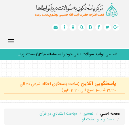
Toggle
gation
شما مي توانيد سوالات ديني خود را به سامانه «30001939» پيامك
ك
_
پاسخگويي آنلاين
(ساعت پاسخگوي احكام شرعي 20 الي
21:30 شب10 صبح الي 11:30 ظهر)
صفحه اصلي
تفسير
مباحث اعتقادي در قرآن
» خداوند و صفات او