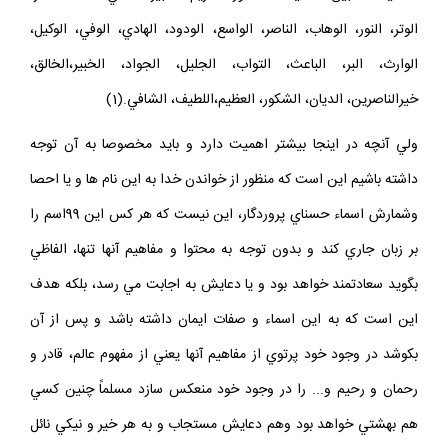
المحيط، المبين، المغيث، المصور، الكريم، الكبير، الكافي، كاشف الضر،
الوتر، النور، الوهاب، الناصر، الواسع، الودود، الهادي، الوفي، الوكيل،
الوارث، البر، الباعث، التواب، الجليل، الجواد، الخبير،الخالق،
خيرالناصرين، الديان، الشكور، العظيم،اللطيف، الشافي.(1)
ولي آنچه در اينجا بيشتر اهميت دارد و بايد مخصوصا به آن توجه
داشته باشيم اين است كه منظور از خواندن خدا به اين نام ها و يا احصا
وشمارش اسماء حسناي پروردگار، اين نيست كه هر كس اين 99اسم را
بر زبان جاري كند و بدون توجه به محتوا و مفاهيم آنها تنها، الفاظي
بگويد سعادتمند خواهد بود و يا دعايش به اجابت مي رسد، بلكه هدف
اين است كه به اين اسماء و صفات ايمان داشته باشد و پس از آن
بكوشد در وجود خود پرتوي از مفاهيم آنها يعني از مفهوم عالم، قادر و
رحمان و رحيم و... را در وجود خود منعكس سازد مسلماً چنين كسي
هم بهشتي خواهد بود وهم دعايش مستجاب و به هر خير و نيكي نائل