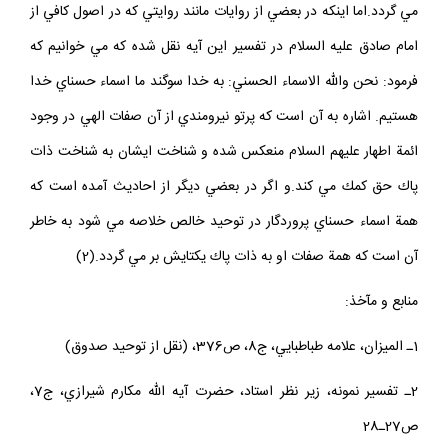
مي گردد.اما اينكه در بعضي از روايات مانند روايتي كه در اصول كافي از
امام صادق عليه السلام در تفسير اين آيه نقل شده كه مي خوانيم كه
فرمود: نحن والله الاسماء الحسني: به خدا سوگند ما اسماء حسناي خدا
هستيم. اشاره به آن است كه پرتو نيرومندي از آن صفات الهي در وجود
ائمة اطهار عليهم السلام منعكس شده و شناخت ايشان به شناخت ذات
پاك حق كمك مي كند.و اگر در بعضي ديگر از احاديث آمده است كه
همة اسماء حسناي پروردگار در توحيد خالص خلاصه مي شود به خاطر
آن است كه همة صفات او به ذات پاك يكتايش بر مي گردد.(2)
منابع و مآخذ:
1ـ الميزان، علامه طباطبايي، ج8، ص376، (نقل از توحيد صدوق)
2ـ تفسير نمونه، زير نظر استاد، حضرت آيه الله مكارم شيرازي، ج7،
ص27ـ28