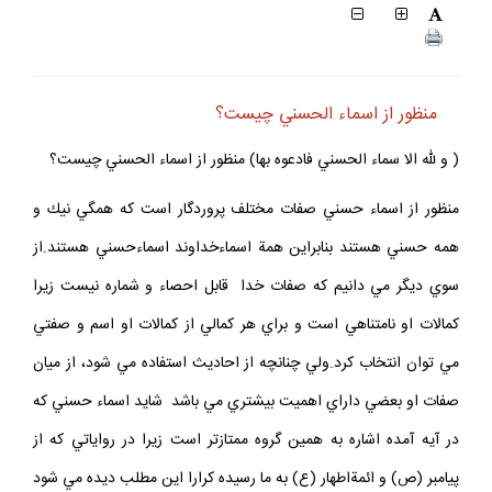
منظور از اسماء الحسني چيست؟
( و لله الا سماء الحسني فادعوه بها) منظور از اسماء الحسني چيست؟
منظور از اسماء حسني صفات مختلف پروردگار است كه همگي نيك و
همه حسني هستند بنابراين همة اسماءخداوند اسماءحسني هستند.از
سوي ديگر مي دانيم كه صفات خدا قابل احصاء و شماره نيست زيرا
كمالات او نامتناهي است و براي هر كمالي از كمالات او اسم و صفتي
مي توان انتخاب كرد.ولي چنانچه از احاديث استفاده مي شود، از ميان
صفات او بعضي داراي اهميت بيشتري مي باشد شايد اسماء حسني كه
در آيه آمده اشاره به همين گروه ممتازتر است زيرا در رواياتي كه از