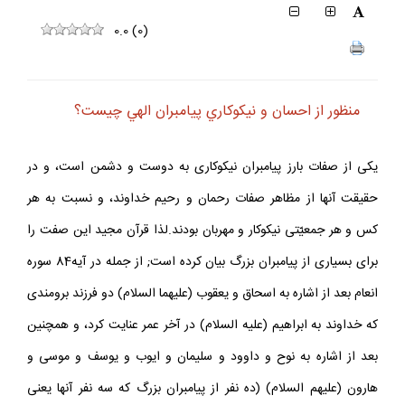
0.0
(
0
)
منظور از احسان و نيكوكاري پيامبران الهي چيست؟
يكى از صفات بارز پيامبران نيكوكارى به دوست و دشمن است، و در
حقيقت آنها از مظاهر صفات رحمان و رحيم خداوند، و نسبت به هر
كس و هر جمعيّتى نيكوكار و مهربان بودند.لذا قرآن مجيد اين صفت را
براى بسيارى از پيامبران بزرگ بيان كرده است; از جمله در آيه84 سوره
انعام بعد از اشاره به اسحاق و يعقوب (عليهما السلام) دو فرزند برومندى
كه خداوند به ابراهيم (عليه السلام) در آخر عمر عنايت كرد، و همچنين
بعد از اشاره به نوح و داوود و سليمان و ايوب و يوسف و موسى و
هارون (عليهم السلام) (ده نفر از پيامبران بزرگ كه سه نفر آنها يعنى