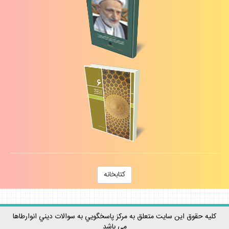
كتابخانه
كليه حقوق اين سايت متعلق به مركز پاسخگويي به سوالات ديني انوارطاها
مي باشد