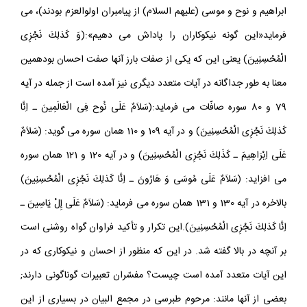
ابراهيم و نوح و موسى (عليهم السلام) از پيامبران اولوالعزم بودند)، مى
فرمايد«اين گونه نيكوكاران را پاداش مى دهيم»:(وَ كَذلِكَ نَجْزِى
الْمُحْسِنِينَ) يعنى اين كه يكى از صفات بارز آنها صفت احسان بودهمين
معنا به طور جداگانه در آيات متعدد ديگرى نيز آمده است از جمله در آيه
79 و 80 سوره صافّات مى فرمايد:(سَلاَمٌ عَلَى نُوح فِى الْعَالَمِينَ ـ اِنَّا
كَذلِكَ نَجْزِى الْمُحْسِنِينَ) و در آيه 109 و 110 همان سوره مى گويد: (سَلاَمٌ
عَلَى اِبْرَاهِيمَ ـ كَذَلِكَ نَجْزِى الْمُحْسِنِينَ) و در آيه 120 و 121 همان سوره
مى افزايد: (سَلاَمٌ عَلَى مُوسَى وَ هَارُونَ ـ اِنَّا كَذلِكَ نَجْزِى الْمُحْسِنِينَ)
بالاخره در آيه 130 و 131 همان سوره مى فرمايد: (سَلاَمٌ عَلَى إِلْ يَاسِينَ ـ
اِنَّا كَذلِكَ نَجْزِى الْمُحْسِنِينَ).اين تكرار و تأكيد فراوان گواه روشنى است
بر آنچه در بالا گفته شد. در اين كه منظور از احسان و نيكوكارى كه در
اين آيات متعدد آمده است چيست؟ مفسّران تعبيرات گوناگونى دارند;
بعضى از آنها مانند: مرحوم طبرسى در مجمع البيان در بسيارى از اين