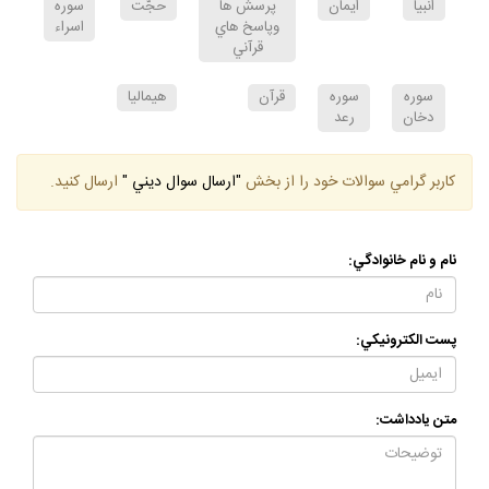
انبيا
ايمان
پرسش ها
حجّت
سوره
وپاسخ هاي
اسراء
قرآني
سوره
سوره
قرآن
هيماليا
دخان
رعد
كاربر گرامي سوالات خود را از بخش
"ارسال سوال ديني "
ارسال كنيد.
نام و نام خانوادگي:
پست الكترونيكي:
متن يادداشت: