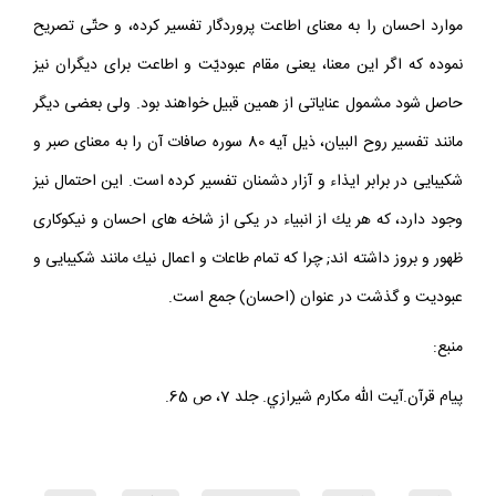
موارد احسان را به معناى اطاعت پروردگار تفسير كرده، و حتّى تصريح
نموده كه اگر اين معنا، يعنى مقام عبوديّت و اطاعت براى ديگران نيز
حاصل شود مشمول عناياتى از همين قبيل خواهند بود. ولى بعضى ديگر
مانند تفسير روح البيان، ذيل آيه 80 سوره صافات آن را به معناى صبر و
شكيبايى در برابر ايذاء و آزار دشمنان تفسير كرده است. اين احتمال نيز
وجود دارد، كه هر يك از انبياء در يكى از شاخه هاى احسان و نيكوكارى
ظهور و بروز داشته اند; چرا كه تمام طاعات و اعمال نيك مانند شكيبايى و
عبوديت و گذشت در عنوان (احسان) جمع است.
منبع:
پيام قرآن.آيت الله مكارم شيرازي. جلد 7، ص 65.