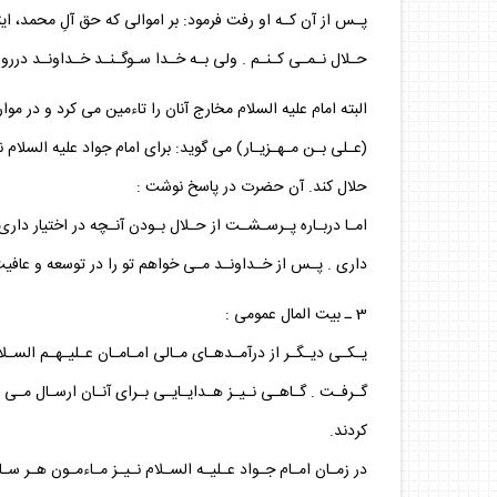
پـس از آن كـه او رفت فرمود: بر اموالى كه حق آلِ محمد، اي
حـلال نـمـى كـنـم . ولى بـه خـدا سـوگـنـد خـداونـد درروز 
البته امام عليه السلام مخارج آنان را تاءمين مى كرد و در موا
(عـلى بـن مـهـزيـار) مى گويد: براى امام جواد عليه السل
حلال كند. آن حضرت در پاسخ نوشت :
امـا دربـاره پـرسـشـت از حـلال بـودن آنـچه در اختيار دا
دارى . پـس از خـداونـد مـى خواهم تو را در توسعه و عافيت ه
3 ـ بيت المال عمومى :
يـكـى ديـگـر از درآمـدهـاى مـالى امـامـان عـليـهـم السـلام
گـرفـت . گـاهـى نـيـز هـدايـايـى بـراى آنـان ارسـال مـى ك
كردند.