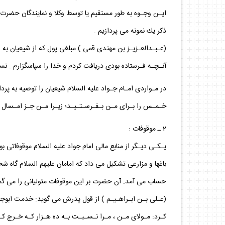
ايـن وجـوه به طور مستقيم يا توسط وكلا و نمايندگان حضرت در 
ذكر يك نمونه مى پردازيم .
(عـبـدالعـزيـز بن مهتدى قمى ) مبلغى پول كه از شيعيان به 
آنـچـه فـرستاده بودى دريافت كردم و خدا را سپاسگزارم . نسبت
در مـواردى امـام جـواد عليه السلام شيعيان را توصيه به پ
خـمـس را بـراى مـن بـفـرسـتـيـد؛ زيـرا مـن جـز امـسال
2 ـ موقوفات :
يـكـى ديـگر از منابع مالى امام جواد عليه السلام موقوفاتى ب
باغها و مزارعى تشكيل مى داد كه امامان عليهم السلام گاه ش
حساب مى آمد. آن حضرت بر اين موقوفات متوليانى را مى گمار
(عـلى بـن ابـراهـيـم ) از قول پدرش مى گويد: خدمت ابوجعف
كـرد: مـولاى مـن ، مـرا نـسـبـت بـه ده هـزار كـه خـرج كـ