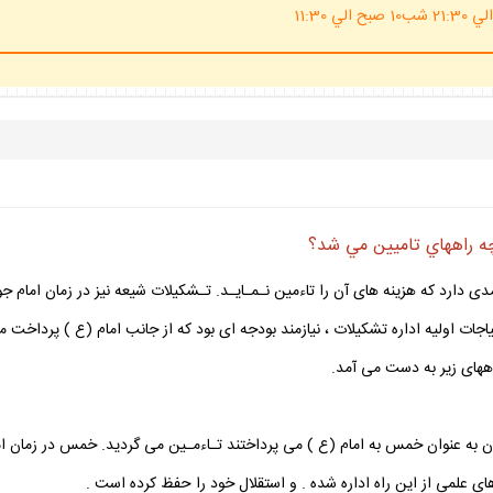
(ساعت پاسخگوي احكام شرعي 20 الي 21:30 شب10 صبح الي 11:30
چه راههاي تاميين مي شد؟
مدى دارد كه هزينه هاى آن را تاءمين نـمـايـد. تـشكيلات شيعه نيز در زمان امام ج
ات اوليه اداره تشكيلات ، نيازمند بودجه اى بود كه از جانب امام (ع ) پرداخت 
اههاى زير به دست مى آمد.
به عنوان خمس به امام (ع ) مى پرداختند تـاءمـين مى گرديد. خمس در زمان امام
ى علمى از اين راه اداره شده . و استقلال خود را حفظ كرده است .