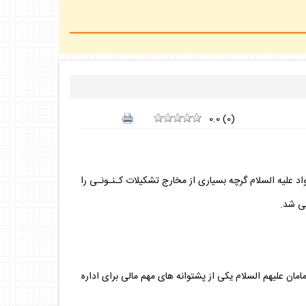
0.0
(
0
)
واد عليه السلام گرچه بسيارى از مخارج تشكيلات كـنـونـى را
مى شد.
ان عليهم السلام يكى از پشتوانه هاى مهم مالى براى اداره