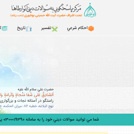
احكام شرعي
تفسير
تاريخ
ك
حضرت علي سلام الله عليه
اَلصّادِقُ عَلى شَفا مَنْجاةٍ وَكَرامَةٍ وَ
راستگو در آستانه نجات و بزرگوارى
نهج البلاغه، خطبه 86؛ ميزان الحكمه، ج 10، ص 63 .
شما مي توانيد سوالات ديني خود را به سامانه «30001939» پيامك كنيد.