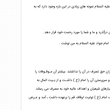
يه السلام نمونه هاى زيادى در اين باره وجود دارد كه به
ن درگذرد و ما و شما را مورد رحمت خود قرار دهد..
مام جواد عليه السلام به من نوشت :
گران حق تصرف در آن را نداشتند. بيشتر آن مـوقـوفات را
و سرپرستى آن را امام (ع ) داشـت و از بـيت المال به
نيازهاى شيعيان و اهداف عاليه خود به مصرف مى رساند.
ف امام (ع ) توليت اوقاف قم را برعهده داشت ، آمد و عـرض