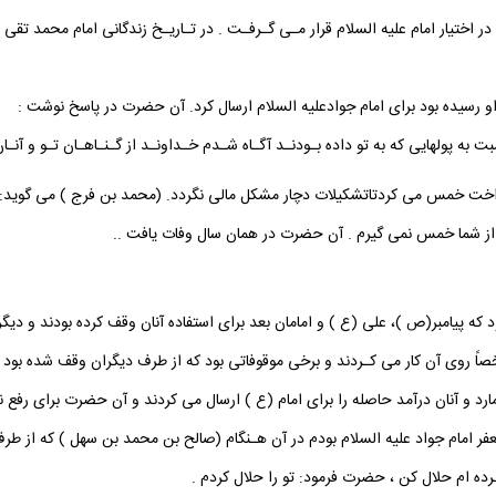
اختيار امام عليه السلام قرار مـى گـرفـت . در تـاريـخ زندگانى امام محمد تقى عل
او رسيده بود براى امام جوادعليه السلام ارسال كرد. آن حضرت در پاسخ نوشت :
 به پولهايى كه به تو داده بـودنـد آگـاه شـدم خـداونـد از گـنـاهـان تـو و آنـا
رداخت خمس مى كردتاتشكيلات دچار مشكل مالى نگردد. (محمد بن فرج ) مى گويد: ا
 از شما خمس نمى گيرم . آن حضرت در همان سال وفات يافت ..
ود كه پيامبر(ص )، على (ع ) و امامان بعد براى استفاده آنان وقف كرده بودند و دي
خصاً روى آن كار مى كـردند و برخى موقوفاتى بود كه از طرف ديگران وقف شده بود 
د و آنان درآمد حاصله را براى امام (ع ) ارسال مى كردند و آن حضرت براى رفع 
ر امام جواد عليه السلام بودم در آن هـنگام (صالح بن محمد بن سهل ) كه از طر
رده ام حلال كن ، حضرت فرمود: تو را حلال كردم .