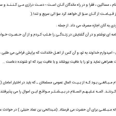
تام ، مساكين ، فقرا و در راه ماندگان آنـان اسـت ؛ دسـت درازى مـى كـنـنـد و 
قـيـامـت از آنـان سـؤ ال خواهد كرد سؤ الى سريع و تند!.(
ردى به آنان اجازه مصرف مى داد. از جمله :
ام نامه اى نوشتم و در آن گشايش در زنـدگـى را طـلب كـردم و از آن حـضـرت خـ
رى ؛ اميدوارم خداوند به تو، و آن كس از اهـل خاندانت كه برايش فراخى مى طلب
مراهى نمايد و تو را با عافيت بپوشاند و با عافيت ببرد كه او شنونده دعاست ..
 مـبـالغـى بـود كـه از بـيـت المال عمومى مسلمانان ـ كه بايد در اختيار امامان (
ـردنـد. ائمـه عـليـهـم السـلام در بـيـشـتـر مـواقـع ايـن اموال را مى پذيرفتن