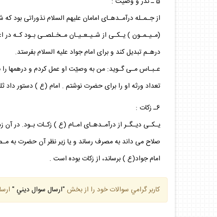
5 ـ نذر و وصيت :
از جـمـله درآمـدهـاى امامان عليهم السلام نذوراتى بود كه
(مـيـمـون ) يـكـى از شـيـعـيـان مـخـلصـى بـود كـه در ا
درهـم تبديل كند و براى امام جواد عليه السلام بفرستد.
عـبـاس مـى گـويد: من به وصيّت او عمل كردم و درهمها را ب
تعداد ورثه او را براى حضرت نوشتم . امام (ع ) دستور داد ثلث
6ـ زكات :
يـكـى ديـگـر از درآمـدهـاى امـام (ع ) زكـات بـود. در آن ز
صلاح مى داند به مصرف رساند و يا زير نظر آن حضرت به مـصـ
امام جواد(ع ) برساند، از زكات بوده است .
كاربر گرامي سوالات خود را از بخش
"ارسال سوال ديني "
ارسا