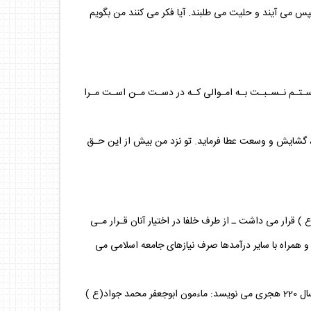
سپس مى آيند و حليت مى طلبند. آيا فكر مى كنند من بگويم
واسـتـم نـسـبـت بـه امـوالى كـه در دسـت مـن اسـت مـرا
ى ، گشايش و وسعت عطا فرمايد. تو نزد من بيش از اين حـق
ع ) قرار مى داشت ـ از طرف خلفا در اختيار آنان قـرار مـى
د و همراه با ساير درآمدها صرف نيازهاى جامعه اسلامى مى
در زمـان امـام جـواد عـليـه السـلام نـيـز مـاءمـون هـر سـاله مـبـلغـى براى آن حضرت مى فرستاد. (عـبدالحى بن عماد حنبلى ) در حوادث سال 220 هجرى مى نويسد: ماءمون ابوجعفر محمد جواد(ع )