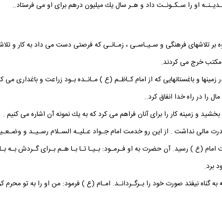
ـديـنـه او را سـكـونـت داد و هـر سال يك ميليون درهم براى او مى فرستاد..
اوه بر تلاشهاى فرهنگى و سـيـاسـى ، زمـانـى كه فرصتى دست مى داد به كار و تلاش
ى مكتب خرج مى كردند.
ر زمينها و باغستانهايى كه از امام كـاظـم (ع ) مـانـده بـود زراعت و باغدارى مى
ل را در راه خدا انفاق كرد..
شيد و زمينه كار را براى آنان فراهم مى كرد كه به يك نمونه آن اشاره مى كنيم .
قدرت مالى نداشت . از اين رو خدمت امام جـواد عـليـه السـلام رسـيـد و وضـعـيـت 
 (ع ) رسيد. آن حضرت به او فـرمـود: بـيـا تـا بـا هـم بـراى گـردش بـه بـاغـ
د برد.
 به گناه نيفتد صورت خود را بـرگـردانـد. امـام (ع ) فرمود: من او را به تو محرم ك