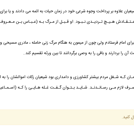
 شيعيان علاوه بر پرداخت وجوه شرعى خود در زمان حيات به ائمه مى دادند و يا ب
عـتـقـادش هـيـچ تـرديـدى نـبـود. او قـبـل از مـرگ بـه (عـبـاس بـن مـعـرو
راى امام فرستادم ولى چون از ميمون به هنگام مرگ زنى حامله ، مادرى مسيحى و 
 آن را بردارند و باقى را به وصى برگردانند تا بين ورثه تقسيم كند..
مـان كـه شـغل مردم بيشتر كشاورزى و دامدارى بود شيعيان زكات اموالشان را به ام
رف لازم مـى رسـانـدنـد. شـايـد بـتـوان گـفـت غـله هـايـى را كـه (اسـمـاعي
ل كنيد.