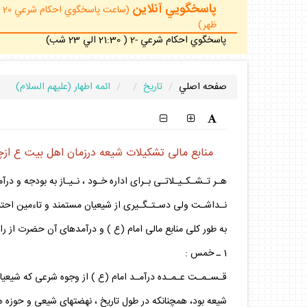
پاسخگويي آنلاين
ظهر)
پاسخگوي احكام شرعي -2 ( 21:30 الي 23 شب)
صفحه اصلي
تاريخ
ائمه اطهار (عليهم السلام)
منابع مالى تشكيلات شيعه درزمان اهل بيت ع از
هـر تـشـكـيـلاتـى بـراى اداره خـود ، نـيـاز به بودجه و درآ
نـداشـت ولى دسـتـگـيرى از شيعيان مستمند و تاءمين احتياج
به طور كلى منابع مالى امام (ع ) و درآمدهاى آن حضرت از ر
1 ـ خمس :
قـسـمـت عـمـده درآمـد امام (ع ) از وجوه شرعى كه شيعيان 
شيعه بود، همچنانكه در طول تاريخ ، نهضتهاى شيعى و حوزه ها