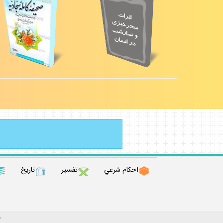
احكام شرعي
تفسير
تاريخ
ك