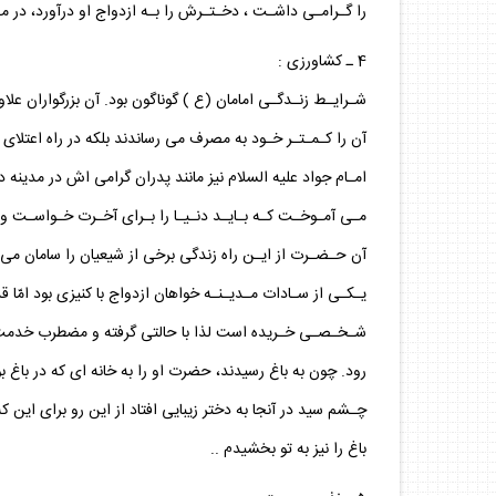
را گـرامـى داشـت ، دخـتـرش را بـه ازدواج او درآورد، در م
4 ـ كشاورزى :
شـرايـط زنـدگـى امامان (ع ) گوناگون بود. آن بزرگواران عل
آن را كـمـتـر خـود به مصرف مى رساندند بلكه در راه اعتلا
امـام جواد عليه السلام نيز مانند پدران گرامى اش در مدينه د
مـى آمـوخـت كـه بـايـد دنـيـا را بـراى آخـرت خـواسـت و ما
آن حـضـرت از ايـن راه زندگى برخى از شيعيان را سامان مى بخ
يـكـى از سـادات مـديـنـه خواهان ازدواج با كنيزى بود امّا 
شـخـصـى خـريده است لذا با حالتى گرفته و مضطرب خدمت امام
رود. چون به باغ رسيدند، حضرت او را به خانه اى كه در باغ بو
چـشم سيد در آنجا به دختر زيبايى افتاد از اين رو براى اين كه
باغ را نيز به تو بخشيدم ..