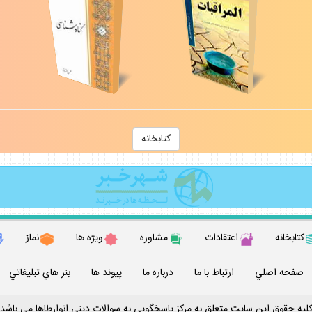
كتابخانه
كتابخانه
اعتقادات
مشاوره
ويژه ها
نماز
صفحه اصلي
ارتباط با ما
درباره ما
پيوند ها
بنر هاي تبليغاتي
ليه حقوق اين سايت متعلق به مركز پاسخگويي به سوالات ديني انوارطاها مي باشد