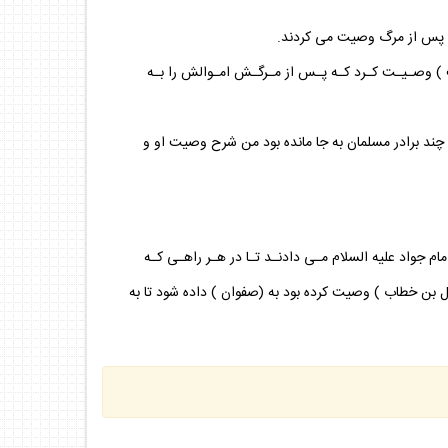
راى پس از مرگ وصيت مى كردند.
ف ) وصـيـت كـرد كـه پـس از مـرگـش امـوالش را بـه
چند برادر مسلمان به جا مانده بود من شرح وصيت او و
ام جواد عليه السلام مـى دادنـد تـا در هـر راهـى كـه
ل بن خطاب ) وصيت كرده بود به (صفوان ) داده شود تا به