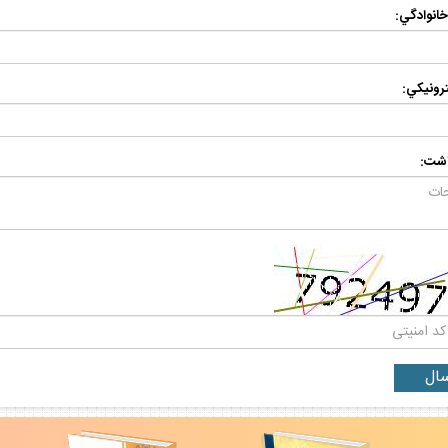
 خانوادگي:
رونيكي:
اشت: