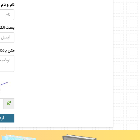
نام و نام
پست الكت
متن يادد