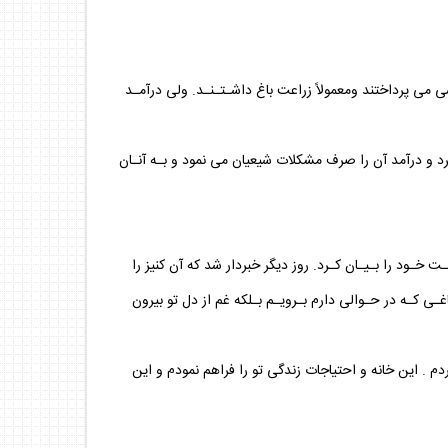
ى مى پرداختند ومعمولاً زراعت باغ داشـتـنـد. ولى درآمـد
 كرد و درآمد آن را صرف مشكلات شيعيان مى نمود و بـه آنـان
خـود را بـيـان كـرد. روز ديگر خبردار شد كه آن كنيز را
ى كـه در حـوالى دارم بـرويـم بـلكه غم از دل تو بيرون
ردم . اين خانه و احتياجات زندگى تو را فراهم نمودم و اين