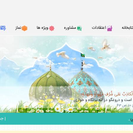
تابخانه
اعتقادات
مشاوره
ويژه ها
نماز
الْكاذِبُ عَلى شُرُفِ مَهْواةٍ وَمَهانَةٍ؛
 است و دروغگو در لبه پرتگاه و خوارى.
_
|
جمعه 6