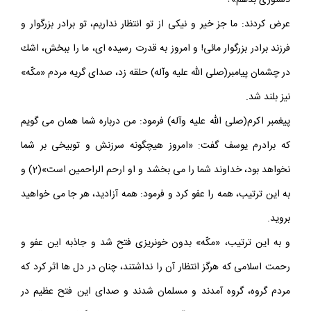
دستورى بدهم»؟
عرض كردند: ما جز خير و نيكى از تو انتظار نداريم، تو برادر بزرگوار و
فرزند برادر بزرگوار مائى! و امروز به قدرت رسيده اى، ما را ببخش، اشك
در چشمان پيامبر(صلى الله عليه وآله) حلقه زد، صداى گريه مردم «مكّه»
نيز بلند شد.
پيغمبر اكرم(صلى الله عليه وآله) فرمود: من درباره شما همان مى گويم
كه برادرم يوسف گفت: «امروز هيچگونه سرزنش و توبيخى بر شما
نخواهد بود، خداوند شما را مى بخشد و او ارحم الراحمين است»(2) و
به اين ترتيب، همه را عفو كرد و فرمود: همه آزاديد، هر جا مى خواهيد
برويد.
و به اين ترتيب، «مكّه» بدون خونريزى فتح شد و جاذبه اين عفو و
رحمت اسلامى كه هرگز انتظار آن را نداشتند، چنان در دل ها اثر كرد كه
مردم گروه، گروه آمدند و مسلمان شدند و صداى اين فتح عظيم در