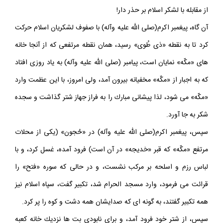
سپس «عباس» به او گفت: با سرعت به سراغ مردم «مكّه» برو و آنها را
از مقابله با لشكر اسلام بر حذر دار!
آن گاه، پيغمبر اكرم(صلى الله عليه وآله) با صفوف لشكريان اسلام حركت
كرد تا به نقطه «ذى طُوى» رسيد، همان نقطه مرتفعى كه از آنجا خانه
هاى «مكّه» نمايان است، پيامبر (صلى الله عليه وآله) به ياد روزى افتاد
كه به اجبار از «مكّه» مخفيانه بيرون آمد، ولى امروز، با اين عظمت وارد
«مكّه» مى شود، لذا پيشانى مبارك را به فراز جهاز شتر گذاشت و سجده
شكر به جا آورد.
سپس، پيغمبر اكرم(صلى الله عليه وآله) در «حُجون» (يكى از محلات
مرتفع «مكّه» كه قبر «خديجه» در آن است) فرود آمده، غسل كرد، و با
لباس رزم و اسلحه بر مركب نشست، و در حالى كه سوره «فتح» را
قرائت مى فرمود، وارد مسجد الحرام شد، تكبير گفت، سپاه اسلام نيز
همه تكبير گفتند، به گونه اى كه صدايشان همه دشت و كوه را پر كرد.