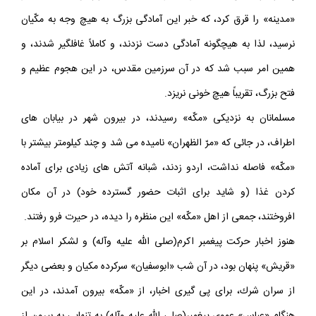
پيامبر اكرم(صلى الله عليه وآله) در هنگام طى مسير چنان جاده «مكّه» و
«مدينه» را قرق كرد، كه خبر اين آمادگى بزرگ به هيچ وجه به مكّيان
نرسيد، لذا به هيچگونه آمادگى دست نزدند، و كاملاً غافلگير شدند، و
همين امر سبب شد كه در آن سرزمين مقدس، در اين هجوم عظيم و
فتح بزرگ، تقريباً هيچ خونى نريزد.
مسلمانان به نزديكى «مكّه» رسيدند، در بيرون شهر در بيابان هاى
اطراف، در جائى كه «مرّ الظهران» ناميده مى شد و چند كيلومتر بيشتر با
«مكّه» فاصله نداشت، اردو زدند، شبانه آتش هاى زيادى براى آماده
كردن غذا (و شايد براى اثبات حضور گسترده خود) در آن مكان
افروختند، جمعى از اهل «مكّه» اين منظره را ديده، در حيرت فرو رفتند.
هنوز اخبار حركت پيغمبر اكرم(صلى الله عليه وآله) و لشكر اسلام بر
«قريش» پنهان بود، در آن شب «ابوسفيان» سركرده مكيان و بعضى ديگر
از سران شرك، براى پى گيرى اخبار، از «مكّه» بيرون آمدند، در اين