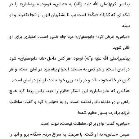
پيغمبر اكرم(صلى الله عليه وآله) به «عباس» فرمود: «ابوسفيان» را در
تنگه اى كه گذرگاه «مكّه» است ببر، تا لشكريان الهى از آنجا بگذرند و او
ببيند.
«عباس» عرض كرد: «ابوسفيان» مرد جاه طلبى است، امتيازى براى او
قائل شويد.
پيغمبر(صلى الله عليه وآله) فرمود: هر كس داخل خانه «ابوسفيان» شود
در امان است، و هر كس به مسجد الحرام پناه ببرد در امان است، و هر
كس در خانه خود بماند و در را به روى خود ببندد، او نيز در امان است.
هنگامى كه «ابوسفيان» اين لشكر عظيم را ديد، يقين پيدا كرد هيچ
راهى براى مقابله باقى نمانده است، رو به «عباس» كرد و گفت: سلطنتِ
فرزندِ برادرت بسيار عظيم شده!
«عباس» گفت: واى بر تو، سلطنت نيست، نبوت است.