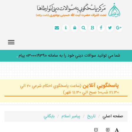
Toggle
gation
شما مي توانيد سوالات ديني خود را به سامانه «30001939» پيامك
كني
_
پاسخگويي آنلاين
(ساعت پاسخگوي احكام شرعي 20 الي
21:30 شب10 صبح الي 11:30 ظهر)
صفحه اصلي
تاريخ
پيامبر اسلام
بايگاني