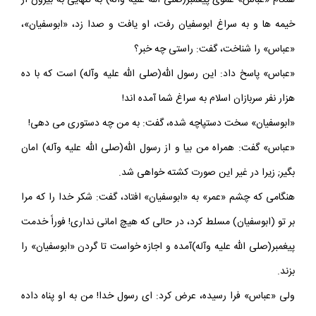
هنگام «عباس» عموى پيغمبر(صلى الله عليه وآله) به تنهايى به بيرون از
خيمه ها و به سراغ ابوسفيان رفت، او يافت و صدا زد، «ابوسفيان»،
«عباس» را شناخت، گفت: راستى چه خبر؟
«عباس» پاسخ داد: اين رسول اللّه(صلى الله عليه وآله) است كه با ده
هزار نفر سربازان اسلام به سراغ شما آمده اند!
«ابوسفيان» سخت دستپاچه شده، گفت: به من چه دستورى مى دهى!
«عباس» گفت: همراه من بيا و از رسول اللّه(صلى الله عليه وآله) امان
بگير; زيرا در غير اين صورت كشته خواهى شد.
هنگامى كه چشم «عمر» به «ابوسفيان» افتاد، گفت: شكر خدا را كه مرا
بر تو (ابوسفيان) مسلط كرد، در حالى كه هيچ امانى ندارى! فوراً خدمت
پيغمبر(صلى الله عليه وآله)آمده و اجازه خواست تا گردن «ابوسفيان» را
بزند.
ولى «عباس» فرا رسيده، عرض كرد: اى رسول خدا! من به او پناه داده