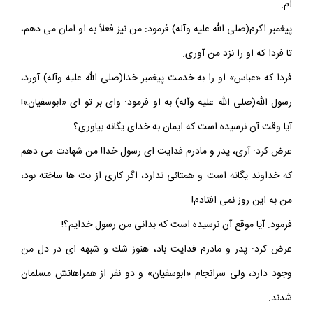
ام.
پيغمبر اكرم(صلى الله عليه وآله) فرمود: من نيز فعلاً به او امان مى دهم،
تا فردا كه او را نزد من آورى.
فردا كه «عباس» او را به خدمت پيغمبر خدا(صلى الله عليه وآله) آورد،
رسول اللّه(صلى الله عليه وآله) به او فرمود: واى بر تو اى «ابوسفيان»!
آيا وقت آن نرسيده است كه ايمان به خداى يگانه بياورى؟
عرض كرد: آرى، پدر و مادرم فدايت اى رسول خدا! من شهادت مى دهم
كه خداوند يگانه است و همتائى ندارد، اگر كارى از بت ها ساخته بود،
من به اين روز نمى افتادم!
فرمود: آيا موقع آن نرسيده است كه بدانى من رسول خدايم؟!
عرض كرد: پدر و مادرم فدايت باد، هنوز شك و شبهه اى در دل من
وجود دارد، ولى سرانجام «ابوسفيان» و دو نفر از همراهانش مسلمان
شدند.