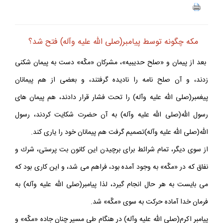
مكه چگونه توسط پيامبر(صلى الله عليه وآله) فتح شد؟
بعد از پيمان و «صلح حديبيه»، مشركان «مكّه» دست به پيمان شكنى
زدند، و آن صلح نامه را ناديده گرفتند، و بعضى از هم پيمانان
پيغمبر(صلى الله عليه وآله) را تحت فشار قرار دادند، هم پيمان هاى
رسول اللّه(صلى الله عليه وآله) به آن حضرت شكايت كردند، رسول
اللّه(صلى الله عليه وآله)تصميم گرفت هم پيمانان خود را يارى كند.
از سوى ديگر، تمام شرائط براى برچيدن اين كانون بت پرستى، شرك و
نفاق كه در «مكّه» به وجود آمده بود، فراهم مى شد، و اين كارى بود كه
مى بايست به هر حال انجام گيرد، لذا پيامبر(صلى الله عليه وآله) به
فرمان خدا آماده حركت به سوى «مكّه» شد.