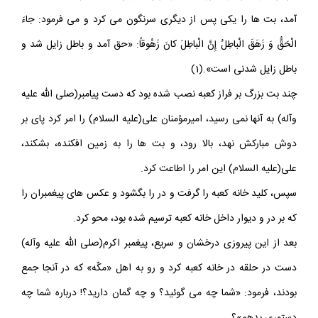
سپس، از شتر خود فرود آمد، و براى نابودى بت ها نزديك خانه كعبه
آمد، بت ها را يكى پس از ديگرى سرنگون مى كرد و مى فرمود: جاءَ
الْحَقُّ وَ زَهَقَ الْباطِلُ إِنَّ الْباطِلَ كانَ زَهُوقاً: «حق آمد و باطل زايل شد و
باطل زايل شدنى است».(1)
چند بت بزرگ بر فراز كعبه نصب شده بود كه دست پيامبر(صلى الله عليه
وآله) به آنها نمى رسيد، اميرمؤمنان على(عليه السلام) را امر كرد پاى بر
دوش مباركش نهد، بالا رود، و بت ها را به زمين افكنده، بشكند،
على(عليه السلام) اين امر را اطاعت كرد.
سپس، كليد خانه كعبه را گرفت و در را بگشود و عكس هاى پيغمبران را
كه بر در و ديوار داخل خانه كعبه ترسيم شده بود، محو كرد.
بعد از اين پيروزى درخشان و سريع، پيغمبر اكرم(صلى الله عليه وآله)
دست در حلقه در خانه كعبه كرد و رو به اهل «مكّه» كه در آنجا جمع
بودند، فرمود: «شما چه مى گوئيد؟ و چه گمان داريد؟! درباره شما چه