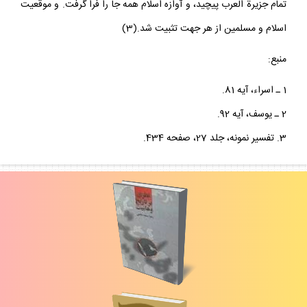
تمام جزيرة العرب پيچيد، و آوازه اسلام همه جا را فرا گرفت. و موقعيت
اسلام و مسلمين از هر جهت تثبيت شد.(3)
منبع:
1 ـ اسراء، آيه 81.
2 ـ يوسف، آيه 92.
3. تفسير نمونه، جلد 27، صفحه 434.