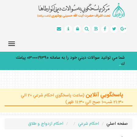
Toggle
gation
شما مي توانيد سوالات ديني خود را به سامانه «30001939» پيامك
كنيد
_
پاسخگويي آنلاين
(ساعت پاسخگوي احكام شرعي 20 الي
21:30 شب10 صبح الي 11:30 ظهر)
صفحه اصلي
احكام شرعي
احكام ازدواج و طلاق