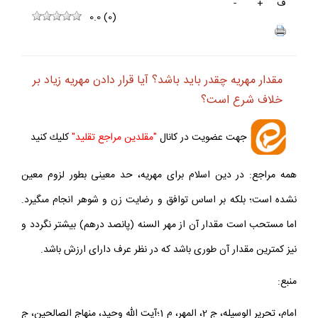
ف
+
-
0.0
(
0
)
مقدار مهريه چقدر بايد باشد؟ آيا قرار دادن مهريه زياد بر
خلاف شرع است؟
جهت عضويت در كانال
"مقلدين مراجع تقليد"
كليك كنيد
همه مراجع: در دين اسلام براى مهريه، حد معينى بطور لزوم معين
نشده است؛ بلكه بر اساس توافق و رضايت زن و شوهر انجام مى‏گيرد.
اما مستحب است مقدار آن از مهر السنه (پانصد درهم) بيشتر نگردد و
نيز كمترين مقدار آن طورى باشد كه در نظر عرف داراى ارزش باشد.
منبع:
امام، تحرير الوسيله، ج 2، المهر، م 1؛آيت الله وحيد، منهاج الصالحين، ج