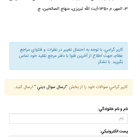
3، المهر، م 1350؛آيت الله تبريزى، منهاج الصالحين، ج
كاربر گرامي، با توجه به احتمال تغيير در نظرات و فتاواي مراجع
عظام، جهت اطلاع از آخرين فتوا با دفتر مرجع تقليد خود تماس
بگيريد. با تشكر
كاربر گرامي سوالات خود را از بخش
"ارسال سوال ديني "
ارسال كنيد.
نام و نام خانوادگي:
پست الكترونيكي: