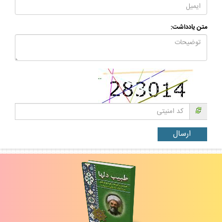
متن يادداشت: