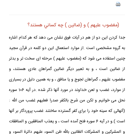
(مغضوب عليهم ) و (ضالين ) چه كساني هستند؟
جدا كردن اين دو از هم در آيات فوق نشان مى دهد كه هر كدام اشاره
به گروه مشخصى است .از موارد استعمال اين دو كلمه در قرآن مجيد
چنين استفاده مى شود كه (مغضوب عليهم ) مرحله اى سخت تر و بدتر
از ضالين است ، و به تعبير ديگر ضالين گمراهان عادى هستند، و
مغضوب عليهم ، گمراهان لجوج و يا منافق ، و به همين دليل در بسيارى
از موارد، غضب و لعن خداوند در مورد آنها ذكر شده .در آيه 106 سوره
نحل مى خوانيم و لكن من شرح بالكفر صدرا فعليهم غضب من الله :
(آنهائى كه سينه خود را براى كفر گسترده ساختند غضب پروردگار بر آنها
است ).و در آيه 6 سوره فتح آمده است ، و يعذب المنافقين و المنافقات