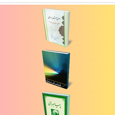
تفسير نمونه ج 1 ص 54