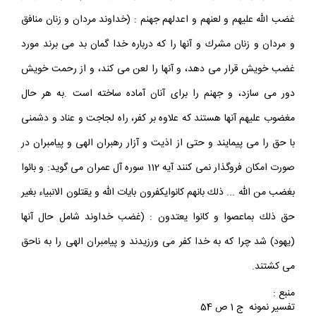
و المشركين و المشركات الظانين بالله ظن السوء عليهم دائرة السوء و
غضب الله عليهم و لعنهم و اعدلهم جهنم : (خداوند مردان و زنان منافق
و مردان و زنان مشرك و آنها را كه درباره خدا گمان بد مى برند مورد
غضب خويش قرار مى دهد، و آنها را لعن مى كند، و از رحمت خويش
دور مى سازد، و جهنم را براى آنان آماده ساخته است .به هر حال
مغضوب عليهم آنها هستند كه علاوه بر كفر، راه لجاجت و عناد و دشمنى
با حق را مى پيمايند و حتى از اذيت و آزار رهبران الهى و پيامبران در
صورت امكان فروگذار نمى كنند آيه 112 سوره آل عمران مى گويد: و بائوا
بغضب من الله ... ذلك بانهم كانوايكفرون بايات الله و يقتلون الانبياء بغير
حق ذلك بماعصوا و كانوا يعتدون : (غضب خداوند شامل حال آنها
(يهود) شد چرا كه به خدا كفر مى ورزيدند و پيامبران الهى را به ناحق
مى كشتند.
منبع :