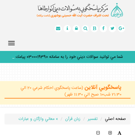
Toggle
gation
شما مي توانيد سوالات ديني خود را به سامانه «30001939» پيامك
كن
_
پاسخگويي آنلاين
(ساعت پاسخگوي احكام شرعي 20 الي
21:30 شب10 صبح الي 11:30 ظهر)
صفحه اصلي
تفسير
زبان قرآن
» معاني واژگان و عبارات