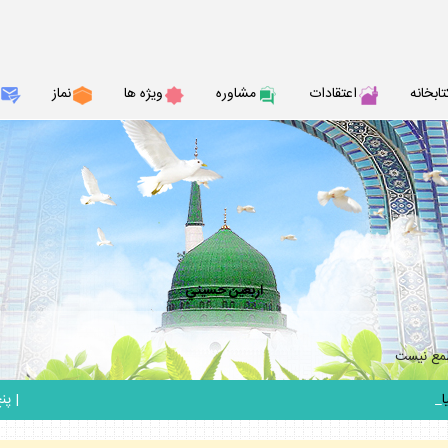
تابخانه
اعتقادات
مشاوره
ويژه ها
نماز
اربعين حسيني
طمع نيست
_
|
پنج ش