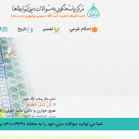
احكام شرعي
تفسير
تاريخ
ك
امام باقر سلام الله عليه :
لا ذُلَّ كَذُلِّ الطَّمَعِ
هيچ خوارى و ذلتى مانند خوارى 
ميزان الحكمة: ح 6734
شما مي توانيد سوالات ديني خود را به سامانه «30001939» پيامك كن