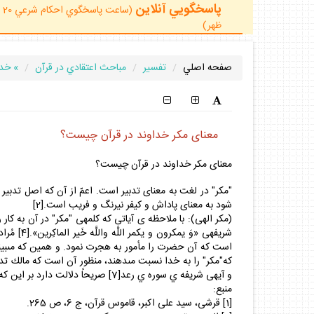
پاسخگويي آنلاين
ظهر)
صفحه اصلي
تفسير
مباحث اعتقادي در قرآن
» خدا
معناى مكر خداوند در قرآن چيست؟
معناى مكر خداوند در قرآن چيست؟
شود به معناى پاداش و كيفر نيرنگ و فريب است.[2]
شريفه‏ى 
و آيه‏ى شريفه ي سوره ي رعد[7] صريحاً دلالت دارد بر اين كه تدبير كلّى مال خداست و تدبير ديگران در مقابل تدبير خدا هيچ است و كارى از پيش نمى‏تواند ببرد.[8]
منبع:
[1] قرشى، سيد على اكبر، قاموس قرآن، ج 6، ص 265.