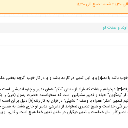
(ساعت پاسخگوي احكام شرعي 20 الي 21:30 شب10 صبح الي 11:30
وند و صفات او
"مكر" در لغت به معناى تدبير است. اعمّ از آن كه اصل تدبير خوب باشد يا بد،[1] و يا اين تدبير در كار ب
(مكر الهى): با ملاحظه‏ ى آياتى كه كلمه‏ى "مكر" در آن به كار رفته[3] درخواهيم يافت كه مُراد از معناى "مكر" 
«وَ يمكرون و يكمر اللَّه واللَّه خَير الماكِرين».[4] مُراد از "يَمكُرُون" حيله و تدبير مشركين است كه مى‏خواستند 
است كه آن حضرت را مأمور به هجرت نمود. و همين 