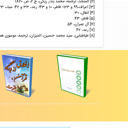
[2] المنجد، ترجمه، محمد بندر ريكى، ج 2، ص 1820.
[3] اعراف،99 و 123؛ فاطر، 10 و 43؛ رعد، 33 و 42؛ سباء، 33؛ يونس،21؛ آل عمران،54 ؛ النحل، 26 و 45؛ النمل، 50 و 51؛ نوح،22؛ ابراهيم، 46؛ يوسف،13؛غافر،45.
[4] انفال، 30.
[5] فاطر، 43.
[6] آل عمران، 54.
[7] رعد، 42.
[8] طباطبايى، سيد محمد حسين، الميزان، ترجمه، موسوى همدانى، ج 12، ص 355، 20 جلدى، ناشر انتشارات اسلامى.