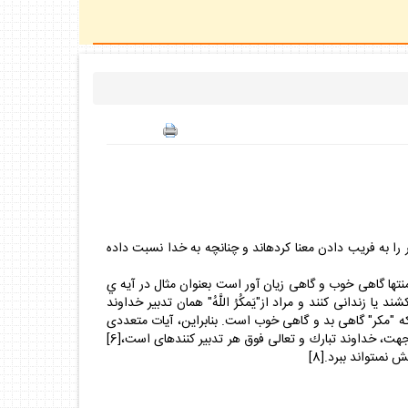
د باشد و يا در كار خوب. گرچه بعضى مكر را به فريب دادن معنا كرده‏اند و چنانچه به خدا نسبت داده
همان تدبير و چاره انديشى است منتها گاهى خوب و گاهى زيان آور است بعنوان مثال در آيه ي
حضرت رسول (ص) را بكشند يا زندانى كنند و مراد از"يَمكُرُ اللَّهُ" همان تدبير خداوند
كه مى‏بينيم كلمه‏ى "مكر" همراه با وصف "السَّيِئّى" در قرآن به كار رفته[5] دليل بر آن است كه "مكر" گاهى بد و گاهى خوب است. بنابراين، آيات متعددى
كه"مكر" را به خدا نسبت مى‏دهند، منظور آن است كه مالك تدبير كلّى خداست و هيچ تدبيرى نمى‏تواند از دايره‏ى تدبير او خارج باشد. به همين جهت، خداوند تبارك و تعالى فوق هر تدبير كننده‏اى است،[6]