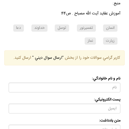
منبع:
آموزش عقايد آيت الله مصباح . ص44
انسان
تفسيرنور
توسل
خداوند
دعا
زيارت
نماز
كاربر گرامي سوالات خود را از بخش
"ارسال سوال ديني "
ارسال كنيد.
نام و نام خانوادگي:
پست الكترونيكي:
متن يادداشت: