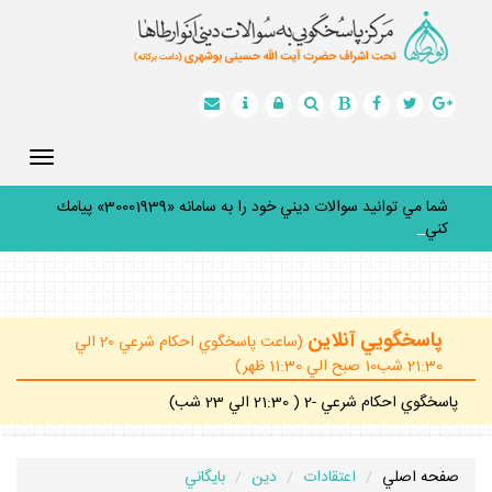
Toggle
gation
شما مي توانيد سوالات ديني خود را به سامانه «30001939» پيامك
كنيد.
_
پاسخگويي آنلاين
(ساعت پاسخگوي احكام شرعي 20 الي
21:30 شب10 صبح الي 11:30 ظهر)
پاسخگوي احكام شرعي -2 ( 21:30 الي 23 شب)
صفحه اصلي
اعتقادات
دين
بايگاني