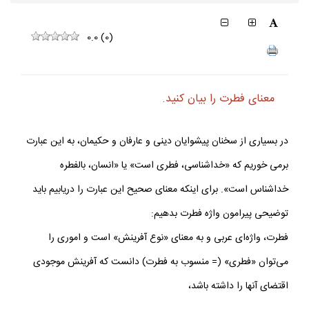
0.0
(
0
)
معناى فطرت را بيان كنيد.
در بسيارى از سخنان پيشوايان دينى و عارفان و حكيمان، به اين عبارت
برمى خوريم كه «خداشناسى، فطرى است» يا «انسان، بالفطره
خداشناس است». براى اينكه معناى صحيح اين عبارت را دريابيم بايد
توضيحى پيرامون واژه فطرت بدهيم:
فطرت، واژه‌اى عربى و به معناى «نوع آفرينش» است و امورى را
مى‌توان «فطرى» (= منسوب به فطرت) دانست كه آفرينش موجودى
اقتضاى آنها را داشته باشد،