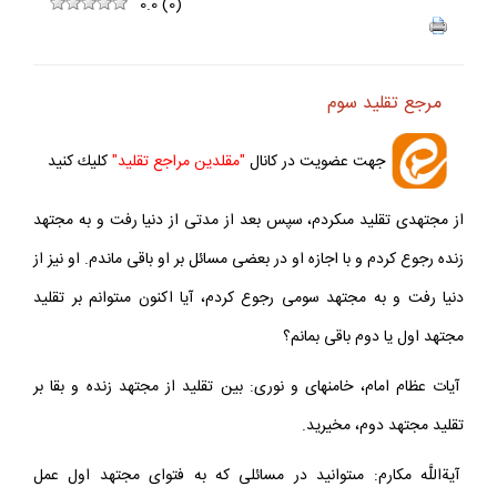
ف
+
-
0.0
(
0
)
مرجع تقليد سوم
جهت عضويت در كانال
"مقلدين مراجع تقليد"
كليك كنيد
از مجتهدى تقليد مى‏كردم، سپس بعد از مدتى از دنيا رفت و به مجتهد
زنده رجوع كردم و با اجازه او در بعضى مسائل بر او باقى ماندم. او نيز از
دنيا رفت و به مجتهد سومى رجوع كردم، آيا اكنون مى‏توانم بر تقليد
مجتهد اول يا دوم باقى بمانم؟
آيات عظام امام، خامنه‏اى و نورى: بين تقليد از مجتهد زنده و بقا بر
تقليد مجتهد دوم، مخيريد.