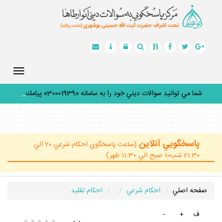
Toggle
gation
شما مي توانيد سوالات ديني خود را به سامانه «30001939» پيامك
كن
_
پاسخگويي آنلاين
(ساعت پاسخگوي احكام شرعي 20 الي
21:30 شب10 صبح الي 11:30 ظهر)
صفحه اصلي
احكام شرعي
احكام تقليد