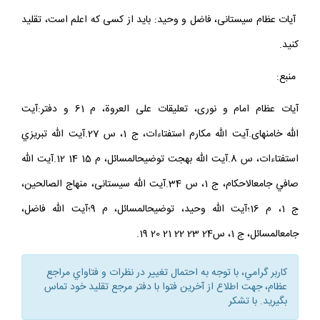
كنيد.
آيات عظام سيستانى، فاضل و وحيد: بايد از كسى كه اعلم است، تقليد
كنيد.
منبع:
آيات عظام امام و نورى، تعليقات على العروة، م 61 و دفتر:آيت
الله خامنه‏اى.آيت الله مكارم استفتاءات، ج 1، س 27.آيت الله تبريزي
استفتاءات، س 8.آيت الله بهجت توضيح‏المسائل، م 15 14 12.آيت الله
صافي جامع‏الاحكام، ج 1، س 34.آيت الله سيستانى، منهاج الصالحين،
ج 1، م 16؛آيت الله وحيد، توضيح‏المسائل، م 9؛آيت الله فاضل،
جامع‏المسائل، ج 1، س24 23 22 21 20 19.
كاربر گرامي، با توجه به احتمال تغيير در نظرات و فتاواي مراجع
عظام، جهت اطلاع از آخرين فتوا با دفتر مرجع تقليد خود تماس
بگيريد. با تشكر