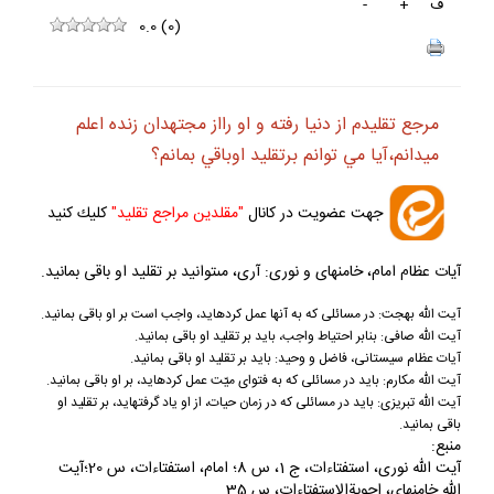
ف
+
-
0.0
(
0
)
مرجع تقليدم از دنيا رفته و او رااز مجتهدان زنده اعلم
ميدانم،آيا مي توانم برتقليد اوباقي بمانم؟
جهت عضويت در كانال
"مقلدين مراجع تقليد"
كليك كنيد
آيات عظام امام، خامنه‏اى و نورى: آرى، مى‏توانيد بر تقليد او باقى بمانيد.
آيت الله بهجت: در مسائلى كه به آنها عمل كرده‏ايد، واجب است بر او باقى بمانيد.
آيت الله صافى: بنابر احتياط واجب، بايد بر تقليد او باقى بمانيد.
آيات عظام سيستانى، فاضل و وحيد: بايد بر تقليد او باقى بمانيد.
آيت الله مكارم: بايد در مسائلى كه به فتواى ميّت عمل كرده‏ايد، بر او باقى بمانيد.
آيت الله تبريزى: بايد در مسائلى كه در زمان حيات، از او ياد گرفته‏ايد، بر تقليد او
باقى بمانيد.
منبع:
آيت الله نورى، استفتاءات، ج 1، س 8؛ امام، استفتاءات، س 20؛آيت