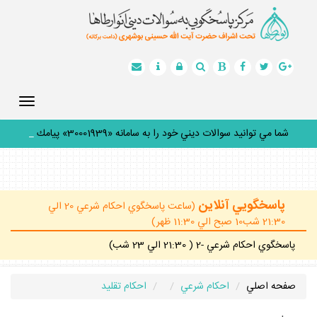
Toggle
gation
شما مي توانيد سوالات ديني خود را به سامانه «30001939» پيامك
كني
_
پاسخگويي آنلاين
(ساعت پاسخگوي احكام شرعي 20 الي
21:30 شب10 صبح الي 11:30 ظهر)
پاسخگوي احكام شرعي -2 ( 21:30 الي 23 شب)
صفحه اصلي
احكام شرعي
احكام تقليد