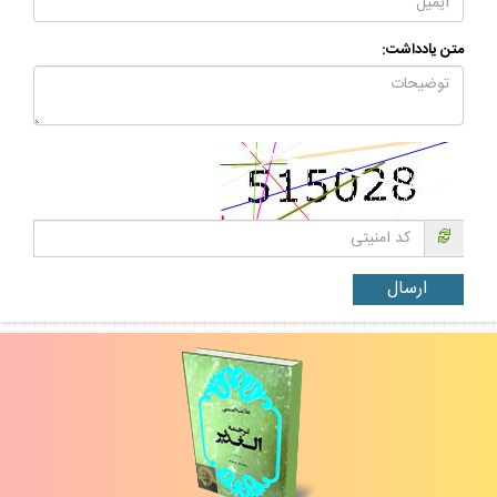
متن يادداشت: