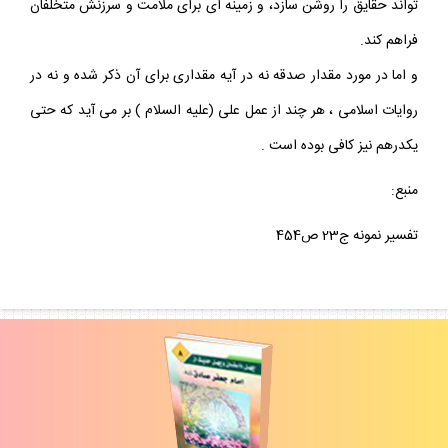
تواند حقايق را روشن سازد، و زمينه اى براى ملامت و سرزنش متخلفان
فراهم كند.
و اما در مورد مقدار صدقه نه در آيه مقدارى براى آن ذكر شده و نه در
روايات اسلامى ، هر چند از عمل على (عليه السلام ) بر مى آيد كه حتى
يكدرهم نيز كافى بوده است .
منبع:
تفسير نمونه ج23 ص454