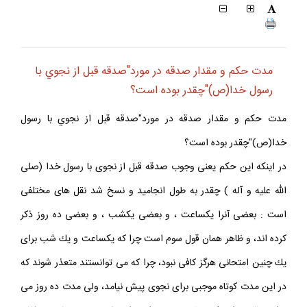
مدت حكم و مقدار صدقه در مورد"صدقه قبل از نجوي با
رسول خدا(ص)"چقدر بوده است؟
مدت حكم و مقدار صدقه در مورد"صدقه قبل از نجوي با رسول
خدا(ص)"چقدر بوده است؟
در اينكه اين حكم يعنى وجوب صدقه قبل از نجوى با رسول خدا (صلى
اللّه عليه و آله ) چقدر به طول انجاميد و نسخ شد نقل هاى مختلفى
است : بعضى آنرا يكساعت ، و بعضى يكشب ، و بعضى ده روز ذكر
كرده اند، و ظاهر همان قول سوم است چرا كه يكساعت و يك شب براى
يك چنين امتحانى هرگز كافى نبود، چرا كه مى توانستند متعذر شوند كه
در اين مدت كوتاه موجبى براى نجوى پيش نيامد، ولى مدت ده روز مى