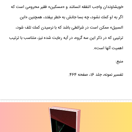
صورت تعلق نگرفتن زكات نيز كمك به آنها لازم است; چرا كه بعضى از
خويشاوندان واجب النفقه انسانند و «مسكين» فقير محرومى است كه
اگر به او كمك نشود، چه بسا جانش به خطر بيفتد، همچنين «ابن
السبيل» ممكن است در شرائطى باشد كه با نرسيدن كمك تلف شود،
ترتيبى كه در ذكر اين سه گروه، در آيه رعايت شده نيز، متناسب با ترتيب
اهميت آنها است».
منبع:
تفسير نمونه، جلد 16، صفحه 464.