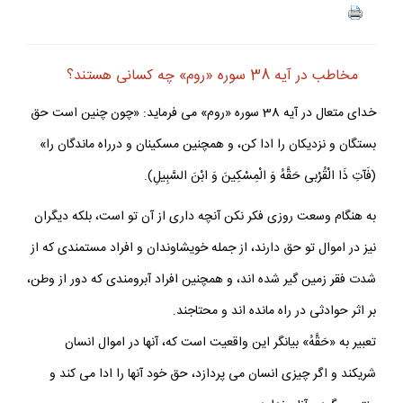
مخاطب در آيه 38 سوره «روم» چه كسانى هستند؟
خداى متعال در آيه 38 سوره «روم» مى فرمايد: «چون چنين است حق
بستگان و نزديكان را ادا كن، و همچنين مسكينان و درراه ماندگان را»
(فَآتِ ذَا الْقُرْبى حَقَّهُ وَ الْمِسْكِينَ وَ ابْنَ السَّبِيلِ).
به هنگام وسعت روزى فكر نكن آنچه دارى از آن تو است، بلكه ديگران
نيز در اموال تو حق دارند، از جمله خويشاوندان و افراد مستمندى كه از
شدت فقر زمين گير شده اند، و همچنين افراد آبرومندى كه دور از وطن،
بر اثر حوادثى در راه مانده اند و محتاجند.
تعبير به «حَقَّهُ» بيانگر اين واقعيت است كه، آنها در اموال انسان
شريكند و اگر چيزى انسان مى پردازد، حق خود آنها را ادا مى كند و