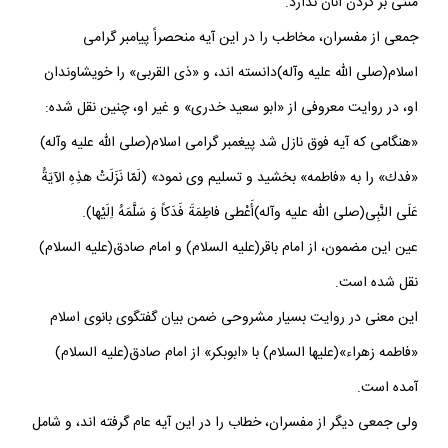
منتى بر گردن آنان ندارد.
جمعى از مفسران، مخاطب را در اين آيه منحصراً پيامبر گرامى
اسلام(صلى الله عليه وآله)دانسته اند، و «ذى القربى» را خويشاوندان
او، در روايت معروفى از «ابو سعيد خدرى» و غير او، چنين نقل شده:
«هنگامى كه آيه فوق نازل شد پيغمبر گرامى اسلام(صلى الله عليه وآله)
«فدك» را به «فاطمه» بخشيد و تسليم وى نمود» (لَمّا نَزَلَتْ هذِهِ الآيَةُ
عَلَى النَّبِى(صلى الله عليه وآله)أَعْطى فاطِمَةَ فَدَكاً وَ سَلَّمَهُ اِلَيْها).
عين اين مضمون، از امام باقر(عليه السلام) و امام صادق(عليه السلام)
نقل شده است.
اين معنى در روايت بسيار مشروحى ضمن بيان گفتگوى بانوى اسلام
«فاطمه زهراء»(عليها السلام) با «ابوبكر» از امام صادق(عليه السلام)
آمده است.
ولى جمعى ديگر از مفسران، خطاب را در اين آيه عام گرفته اند، و شامل