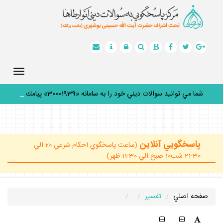
Toggle
gation
شما مي توانيد سوالات ديني خود را به سامانه «30001939» پيامك
كنيد
_
پاسخگويي آنلاين
(ساعت پاسخگوي احكام شرعي 20 الي
21:30 شب10 صبح الي 11:30 ظهر)
صفحه اصلي
تفسير