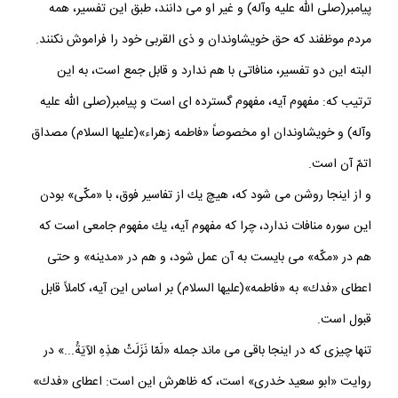
پيامبر(صلى الله عليه وآله) و غير او مى دانند، طبق اين تفسير، همه
مردم موظفند كه حق خويشاوندان و ذى القربى خود را فراموش نكنند.
البته اين دو تفسير، منافاتى با هم ندارد و قابل جمع است، به اين
ترتيب كه: مفهوم آيه، مفهوم گسترده اى است و پيامبر(صلى الله عليه
وآله) و خويشاوندان او مخصوصاً «فاطمه زهراء»(عليها السلام) مصداق
اتمّ آن است.
و از اينجا روشن مى شود كه، هيچ يك از تفاسير فوق، با «مكّى» بودن
اين سوره منافات ندارد، چرا كه مفهوم آيه، يك مفهوم جامعى است كه
هم در «مكّه» مى بايست به آن عمل شود، و هم در «مدينه» و حتى
اعطاى «فدك» به «فاطمه»(عليها السلام) بر اساس اين آيه، كاملاً قابل
قبول است.
تنها چيزى كه در اينجا باقى مى ماند جمله «لَمّا نَزَلَتْ هذِهِ الآيَةُ...» در