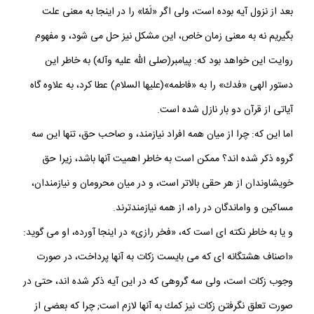
روايت «ابو سعيد خدرى» است، كه ظاهرش اين است: اعطاى «فدك»
بعد از نزول آيه بوده است، ولى اگر «لَمّا» را در اينجا به معنى علت
بگيريم نه به معنى زمان خاص، اين مشكل نيز حل مى شود، و مفهوم
روايت اين خواهد بود كه: پيامبر(صلى الله عليه وآله) به خاطر اين
دستور الهى «فدك» را به «فاطمه»(عليها السلام) عطا كرد، به علاوه گاه
آياتى از قرآن دو بار نازل شده است.
اما اين كه: چرا از ميان همه افراد نيازمند، و صاحب حق، تنها اين سه
گروه ذكر شده اند؟ ممكن است به خاطر اهميت آنها باشد، زيرا حق
خويشاوندان از هر حقى بالاتر است، و در ميان محرومان و نيازمندان،
مساكين و واماندگان در راه، از همه نيازمندترند.
و يا به خاطر نكته اى است كه، «فخر رازى» در اينجا آورده، او مى گويد:
«اصناف هشتگانه اى كه مى بايست زكات به آنها پرداخت، در صورت
وجوب زكات است، ولى سه گروهى كه در اين آيه ذكر شده اند، حتى در