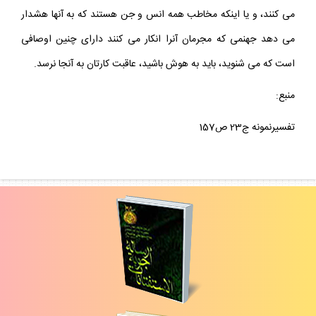
مى كنند، و يا اينكه مخاطب همه انس و جن هستند كه به آنها هشدار
مى دهد جهنمى كه مجرمان آنرا انكار مى كنند داراى چنين اوصافى
است كه مى شنويد، بايد به هوش باشيد، عاقبت كارتان به آنجا نرسد.
منبع:
تفسيرنمونه ج23 ص157