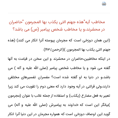
مخاطب آيه"هذه جهنم التى يكذب بها المجرمون "حاضران
در محشرند،و يا مخاطب شخص پيامبر (ص) مى باشد؟
(اين همان دوزخى است كه مجرمان پيوسته آنرا انكار مى كنند) (هذه
جهنم التى يكذب بها المجرمون )(الرحمن/43).
در اينكه مخاطبين،حاضران در محشرند و اين سخن در قيامت به آنها
گفته مى شود و يا مخاطب شخص پيامبر (صلى اللّه عليه و آله ) مى
باشد،و در دنيا به او گفته شده است؟ مفسران تفسيرهاى مختلفى
دارند،ولى قرائنى در آيه وجود دارد كه معنى دوم را تقويت مى كند زيرا
تعبير به فعل مضارع (يكذب) و استفاده از جمله غائب با عنوان (مجرمون
)بيانگر اين است كه خداوند به پيامبرش (صلى اللّه عليه و آله) مى
گويد:اين اوصاف دوزخى است كه همواره مجرمان در اين دنيا آنرا انكار