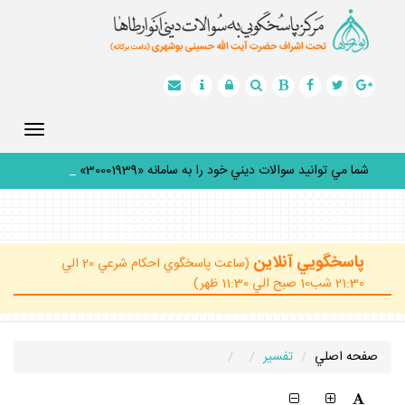
Toggle
gation
شما مي توانيد سوالات ديني خود را به سامانه «30001939» پيا
_
پاسخگويي آنلاين
(ساعت پاسخگوي احكام شرعي 20 الي
21:30 شب10 صبح الي 11:30 ظهر)
صفحه اصلي
تفسير