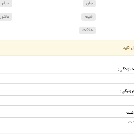
جان
حرام
شيعه
عاشورا
هلاكت
ل كنيد.
 خانوادگي:
رونيكي:
اشت: