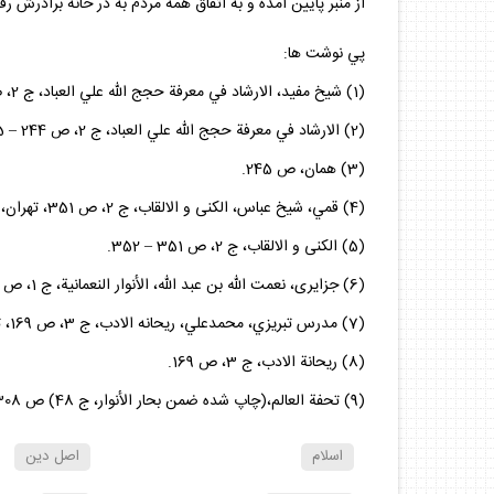
از منبر پايين آمده و به اتفاق همه مردم به در خانه برادرش رفت
پي نوشت ها:
(1) شيخ مفيد، الارشاد في معرفة حجج الله علي العباد، ج ‏2، ص 244، قم، كنگره شيخ مفيد، چاپ اول، 1413ق؛ طبري آملي، محمد بن جرير، دلائل الامامة، ص 309، قم، بعثت، چاپ اول، 1413ق.
(2) الارشاد في معرفة حجج الله علي العباد، ج ‏2، ص 244 – 245.
(3) همان، ص 245.
(4) قمي، شيخ عباس، الكنى و الالقاب، ج ‏2، ص 351، تهران، مكتبه الصدر، چاپ پنجم‏، 1368ش؛ آقا بزرگ تهراني‏، الذريعة إلي تصانيف الشيعة، ج ‏6، ص 106، قم، اسماعيليان‏، 1408ق.
(5) الكنى و الالقاب، ج ‏2، ص 351 – 352.
(6) جزايرى، نعمت الله بن عبد الله، الأنوار النعمانية، ج ‏1، ص 272، بيروت، دار القاري، چاپ اول، 1429ق.
(7) مدرس تبريزي، محمدعلي، ريحانه الادب، ج 3، ص 169، تهران، كتابفروشي خيام، 1369ش.
(8) ريحانة الادب، ج 3، ص 169.
(9) تحفة العالم،(چاپ شده ضمن بحار الأنوار، ج ‏48) ص 308.
اسلام
اصل دين