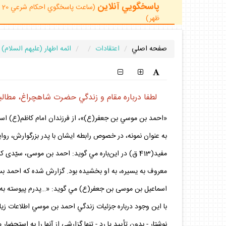
پاسخگويي آنلاين
ظهر)
صفحه اصلي
اعتقادات
ائمه اطهار (عليهم السلام)
لطفا درباره مقام و زندگي حضرت شاهچراغ، مطالبي
«احمد بن موسي بن جعفر(ع)»، از فرزندان امام كاظم(ع) است(1) و اصل وجود چنين فرزندي براي آن‌حضرت و نيز تعريف و توثيق اجمالي ايشان در منابع كهن شيعي وج
به عنوان نمونه، در خصوص رابطه ايشان با پدر بزرگوارش، رو
مفيد(413 ق) در اين‌باره مي‌ گويد: احمد بن موسى،
معروف به يسيره، به او بخشيده بود. گزارش شده كه احمد بسياري
اسماعيل بن موسى بن جعفر(ع) مي‌‏ گويد: «…پدرم پيوسته به او
با اين وجود درباره جزئيات زندگي‌ احمد بن موسي اطلاعات زياد
نوشتار - بدون تأييد يا رد - تنها گزارشي از آنها را به استحضار م