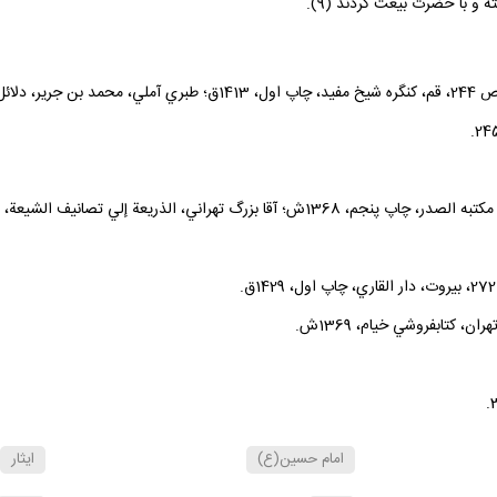
ه و با حضرت بيعت كردند (9).
امام حسين(ع)
ايثار