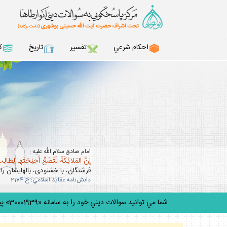
احكام شرعي
تفسير
تاريخ
ك
امام صادق سلام الله عليه :
إنَّ المَلائِكَةَ لَتَضَعُ أجنِحَتَها لِطالِب
فرشتگان، با خشنودى، بال‏هايشان را 
دانش‌نامه عقايد اسلامي: ح 2174
شما مي توانيد سوالات ديني خود را به سامانه «30001939» پيامك كنيد.