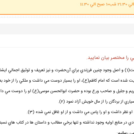
(ساعت پاسخگوي احكام شرعي 20 الي 21:30 شب10 صبح الي 11:30
 را مختصر بيان نماييد.
ود دارد.
ايت شده ‏است كه امام كاظم(ع)، او را بسيار دوست مي‌ داشت و ملكي را از خود ب
 سيّدى كريم و جليل و صاحب ورع بوده و حضرت ابوالحسن موسى(ع) او را دوست مي‌ د
 از بردگان را از مال خويش آزاد نمود (2).
 نظر داشت و او را پاس مي‌ داشت و از او غافل نمي‌ شد» (3).
ي در منابع اوليه وجود نداشته و تنها برخي مطالب و داستان‌ ها در كتاب‌ هاي نسبتا
ي‌ رسانيم: