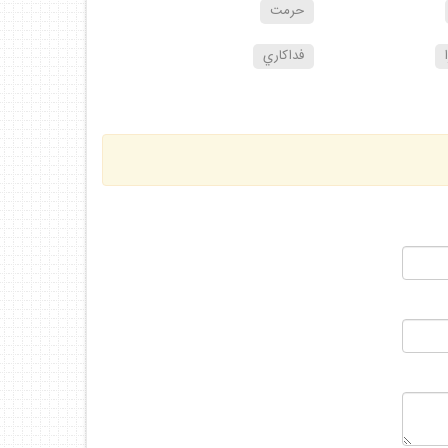
حرمت
فداكاري