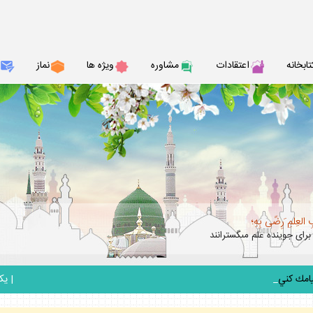
تابخانه
اعتقادات
مشاوره
ويژه ها
نماز
ِ العِلمِ َرِضًى بِهِ؛
براى جوينده علم مى‏گسترانند
_
|
يكشنبه