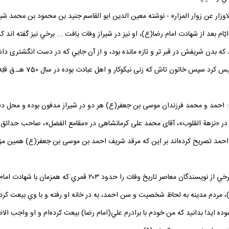
يّام بعد از شهادت امام رضا(ع)، او نيز در شيراز وفات يافت ... برخي نيز گفته‌ اند
ند كه بدن شريفش در قبر تر و تازه مانده بود، و از آن‌ جايي كه در دست انگشترى 
او را شناختند. بعد از آن ات
يد: حمد الله مستوفى در «نزهة القلوب»، آقاى محمد على كرمانشاهى در «مقامع الفضل»، صاحب حدا
 احمد تصريح كرده‌اند بر اين‌ كه مرقد شريف احمد بن موسى بن جعفر(ع) همين م
 حدود ۲۰۳ قمري كه همزمان با شهادت امام هشتم(ع) است، ذكر نموده‌اند (8).
، مردم مدينه به لحاظ شخصيت و سن احمد، به در خانه او رفته و با وي بيعت كر
ده‌ ايد! بدانيد كه من خودم با برادرم علي(امام رضا) بيعت كرده‌ام و او واجب ا