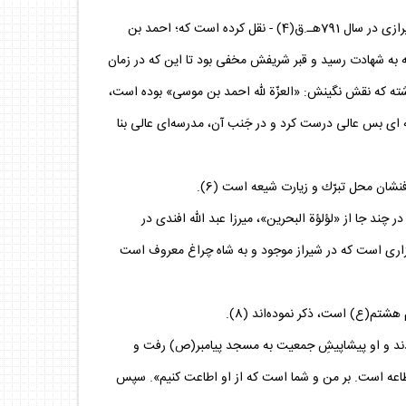
حاج شيخ عباس قمى(1359ق)، از كتاب «شد الازار فى حط الاوزار عن زوار المزار» - نوشته معين الدين ابو القاسم جنيد بن محمود بن محمد شيرازى در سال 791هـ.ق(4) - نقل كرده است كه؛ احمد بن
 كه به شهادت رسيد و قبر شريفش مخفى بود تا اين‌ كه در زمان
داشته كه نقش نگينش: «العزّة لله احمد بن موسى» بوده است،
ابك ابوبكر، بنائى بلندتر از اوّلى تأسيس كرد سپس خاتون ‌تاش كه زنى نيكوكار و اهل عبادت بوده در سال 750 هـ.ق قبّه‌ اى بس عالى درست كرد و در جَنب آن، مدرسه‌اى عالى بنا
ئق در چند جا از «لؤلؤة البحرين»، ميرزا عبد الله افندى در
زارى است كه در شيراز موجود و به شاه چراغ معروف است
دند و او پيشاپيشِ جمعيت به مسجد پيامبر(ص) رفت و
لاطاعه است. بر من و شما است كه از او اطاعت كنيم». سپس