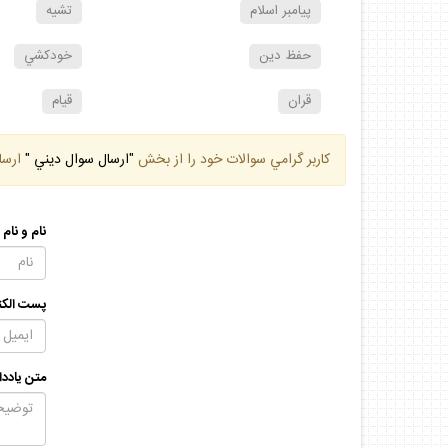
پيامبر اسلام
تشيه
حفظ دين
خودكشي
قران
قيام
كاربر گرامي سوالات خود را از بخش
"ارسال سوال ديني "
ارسا
نام و نام
پست الكت
متن يادد