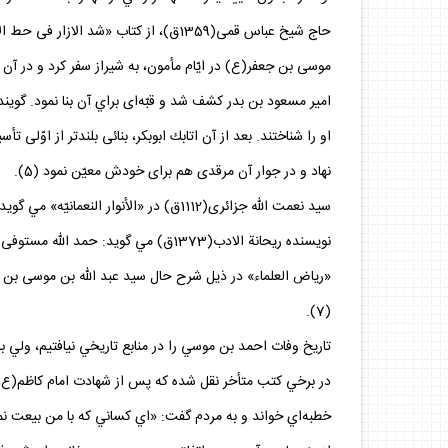
موسى بن جعفر(ع) در ايّام مأمون، به شيراز سفر كرد و در آن ا
امير مسعود بن بدر كشف شد و قبّه‌اى براي آن بنا نمود. گوي
نهاد و در جوار آن مرقدى هم براى خودش معيّن نمود (5).
سيد نعمت الله جزائرى(1112ق) در «الأنوار النعمانيّه» مي‌ گويد: احمد و محمد فرزندان موسى بن جعفر(ع) هر دو در شيراز مدفون بوده و محل دفنشان محل تبرّك و زيارت شيعه است (6).
نويسنده ريحانة الادب(1373ق) مي‌ گو
«رياض العلماء» در ذيل شرح حال سيد عبد الله بن موسى بن
(7).
تاريخ وفات احمد بن موسي را در منابع تاريخي نيافتيم، ولي برخي از نويسندگان معاصر تاريخ وفات را
در برخي كتب متأخر نقل شده كه پس از شهادت امام كاظم(ع)
خطبه‌اي خواند و به مردم گفت: «اي كساني كه با من بيعت نمو