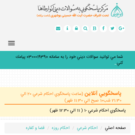
Toggle
gation
شما مي توانيد سوالات ديني خود را به سامانه «30001939» پيامك
كنيد.
_
پاسخگويي آنلاين
(ساعت پاسخگوي احكام شرعي 20 الي
21:30 شب10 صبح الي 11:30 ظهر)
پاسخگوي احكام شرعي -1 ( 11 الي 12:30 ظهر)
صفحه اصلي
احكام شرعي
احكام روزه
قضا و كفاره