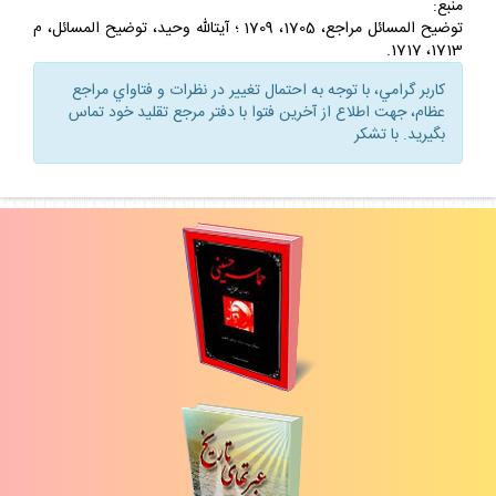
منبع:
توضيح المسائل مراجع، 1705، 1709 ؛ آيت‏الله وحيد، توضيح المسائل، م
1713، 1717.
كاربر گرامي، با توجه به احتمال تغيير در نظرات و فتاواي مراجع
عظام، جهت اطلاع از آخرين فتوا با دفتر مرجع تقليد خود تماس
بگيريد. با تشكر