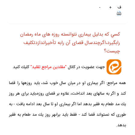
ف
+
-
كسي كه بدليل بيمارى نتوانسته روزه‏ هاى ماه رمضان
رابگيرد،اگرچندسال قضاى آن رابه تأخيراندازدتكليف
چيست؟
جهت عضويت در كانال
"مقلدين مراجع تقليد"
كليك كنيد
همه مراجع: اگر بيمارى او در ميان سال خوب شد، بايد روزه‏ها را قضا
كند و اگر به سال‏هاى بعد انداخت، علاوه بر قضاى روزه،بايد براى هر روز
يك مد طعام به فقير بدهد اما اگر بيمارى او تا سال بعد ادامه يافت - به
طورى كه نمى‏تواند قضا كند - فقط بايد براىهر روز يك مد طعام به فقير
بدهد.