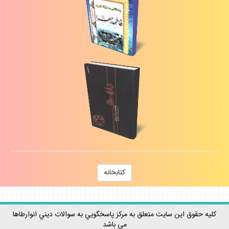
كتابخانه
كليه حقوق اين سايت متعلق به مركز پاسخگويي به سوالات ديني انوارطاها
مي باشد