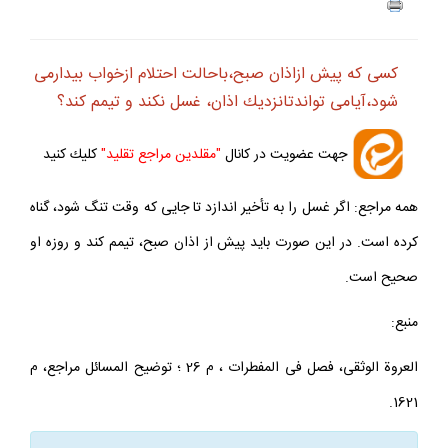
كسى كه پيش ازاذان صبح،باحالت احتلام ازخواب بيدارمى
‏شود،آيامى‏ تواندتانزديك اذان، غسل نكند و تيمم كند؟
جهت عضويت در كانال
"مقلدين مراجع تقليد"
كليك كنيد
همه مراجع: اگر غسل را به تأخير اندازد تا جايى كه وقت تنگ شود، گناه
كرده است. در اين صورت بايد پيش از اذان صبح، تيمم كند و روزه او
صحيح است.
منبع:
العروة الوثقى، فصل فى المفطرات ، م 26 ؛ توضيح المسائل مراجع، م
1621.