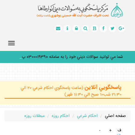
Toggle
gation
شما مي توانيد سوالات ديني خود را به سامانه «30001939» پيام
_
پاسخگويي آنلاين
(ساعت پاسخگوي احكام شرعي 20 الي
21:30 شب10 صبح الي 11:30 ظهر)
صفحه اصلي
احكام شرعي
احكام روزه
مبطلات روزه
ف
+
-