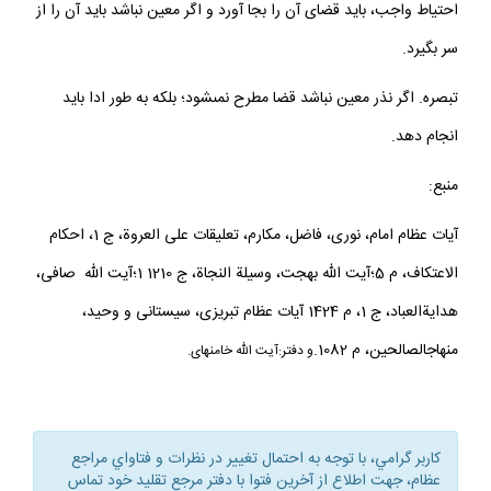
احتياط واجب، بايد قضاى آن را بجا آورد و اگر معين نباشد بايد آن را از
سر بگيرد.
تبصره. اگر نذر معين نباشد قضا مطرح نمى‏شود؛ بلكه به طور ادا بايد
انجام دهد.
منبع:
آيات عظام امام، نورى، فاضل، مكارم، تعليقات على العروة، ج 1، احكام
الاعتكاف، م 5؛آيت الله بهجت، وسيلة النجاة، ج 1210 1؛آيت الله صافى،
هدايةالعباد، ج 1، م 1424 آيات عظام تبريزى، سيستانى و وحيد،
منهاج‏الصالحين، م 1082.
و دفتر:آيت الله خامنه‏اى.
كاربر گرامي، با توجه به احتمال تغيير در نظرات و فتاواي مراجع
عظام، جهت اطلاع از آخرين فتوا با دفتر مرجع تقليد خود تماس