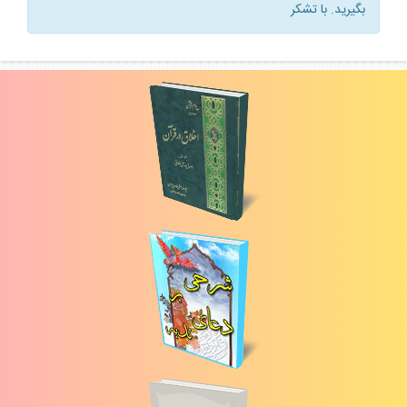
بگيريد. با تشكر