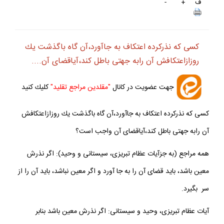
ف
+
-
كسى كه نذركرده اعتكاف به جاآورد،آن گاه باگذشت يك
روزازاعتكافش آن رابه جهتى باطل كند،آياقضاى آن....
جهت عضويت در كانال
"مقلدين مراجع تقليد"
كليك كنيد
كسى كه نذركرده اعتكاف به جاآورد،آن گاه باگذشت يك روزازاعتكافش
آن رابه جهتى باطل كند،آياقضاى آن واجب است؟
همه مراجع (به جزآيات عظام تبريزى، سيستانى و وحيد): اگر نذرش
معين باشد، بايد قضاى آن را به جا آورد و اگر معين نباشد، بايد آن را از
سر بگيرد.
آيات عظام تبريزى، وحيد و سيستانى: اگر نذرش معين باشد بنابر