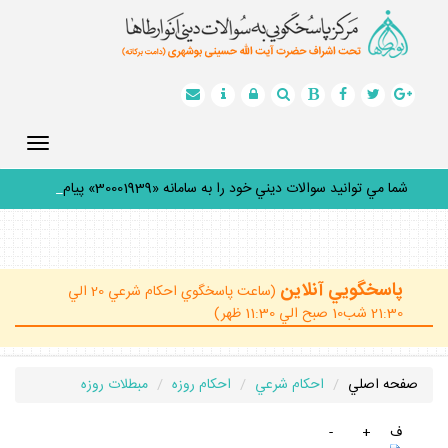
Toggle
gation
شما مي توانيد سوالات ديني خود را به سامانه «30001939» پيامك
ك
_
پاسخگويي آنلاين
(ساعت پاسخگوي احكام شرعي 20 الي
21:30 شب10 صبح الي 11:30 ظهر)
صفحه اصلي
احكام شرعي
احكام روزه
مبطلات روزه