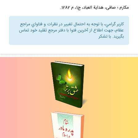
1089 ؛ سيستانى و تبريزى، منهاج الصالحين، م 985 ؛ دفتر: وحيد،
مكارم ؛ صافى، هداية العباد، ج1، م 1282.
كاربر گرامي، با توجه به احتمال تغيير در نظرات و فتاواي مراجع
عظام، جهت اطلاع از آخرين فتوا با دفتر مرجع تقليد خود تماس
بگيريد. با تشكر