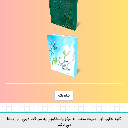
كتابخانه
كليه حقوق اين سايت متعلق به مركز پاسخگويي به سوالات ديني انوارطاها