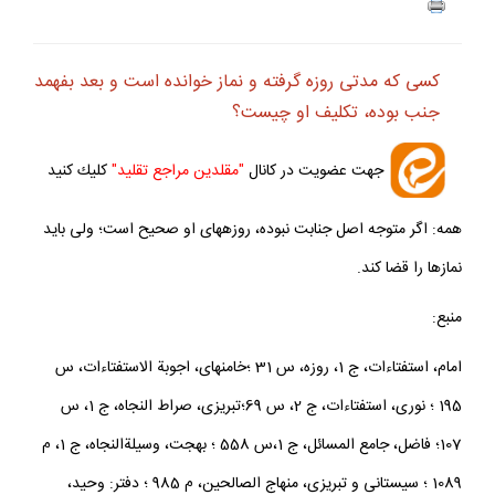
ف
+
-
كسى كه مدتى روزه گرفته و نماز خوانده است و بعد بفهمد
جنب بوده، تكليف او چيست؟
جهت عضويت در كانال
"مقلدين مراجع تقليد"
كليك كنيد
همه: اگر متوجه اصل جنابت نبوده، روزه‏هاى او صحيح است؛ ولى بايد
نمازها را قضا كند.
منبع:
امام، استفتاءات، ج 1، روزه، س 31 ؛خامنه‏اى، اجوبة الاستفتاءات، س
195 ؛ نورى، استفتاءات، ج 2، س 69؛تبريزى، صراط النجاه، ج 1، س
107؛ فاضل، جامع المسائل، ج 1،س 558 ؛ بهجت، وسيلةالنجاه، ج 1، م