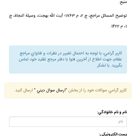
منبع:
توضيح المسائل مراجع، ج 2، م 1763؛ آيت الله بهجت، وسيلة النجاة، ج
1، م 1422.
كاربر گرامي، با توجه به احتمال تغيير در نظرات و فتاواي مراجع
عظام، جهت اطلاع از آخرين فتوا با دفتر مرجع تقليد خود تماس
بگيريد. با تشكر
كاربر گرامي سوالات خود را از بخش
"ارسال سوال ديني "
ارسال كنيد.
نام و نام خانوادگي:
پست الكترونيكي: