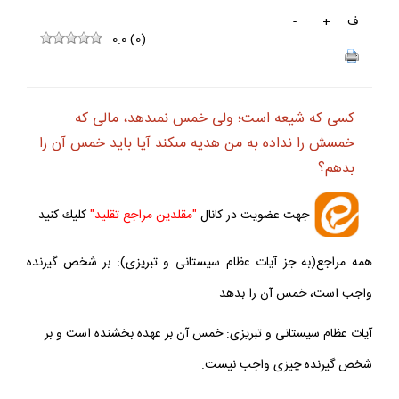
ف
+
-
0.0
(
0
)
كسى كه شيعه است؛ ولى خمس نمى‏دهد، مالى كه
خمسش را نداده به من هديه مى‏كند آيا بايد خمس آن را
بدهم؟
جهت عضويت در كانال
"مقلدين مراجع تقليد"
كليك كنيد
همه مراجع(به جز آيات عظام سيستانى و تبريزى): بر شخص گيرنده
واجب است، خمس آن را بدهد.
آيات عظام سيستانى و تبريزى: خمس آن بر عهده بخشنده است و بر
شخص گيرنده چيزى واجب نيست.