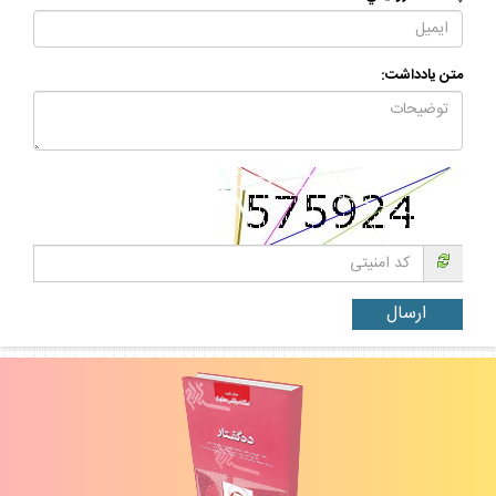
متن يادداشت: