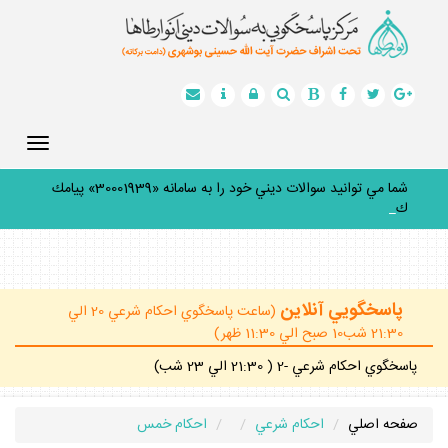
Toggle
gation
شما مي توانيد سوالات ديني خود را به سامانه «30001939» پيامك
كنيد
_
پاسخگويي آنلاين
(ساعت پاسخگوي احكام شرعي 20 الي
21:30 شب10 صبح الي 11:30 ظهر)
پاسخگوي احكام شرعي -2 ( 21:30 الي 23 شب)
صفحه اصلي
احكام شرعي
احكام خمس