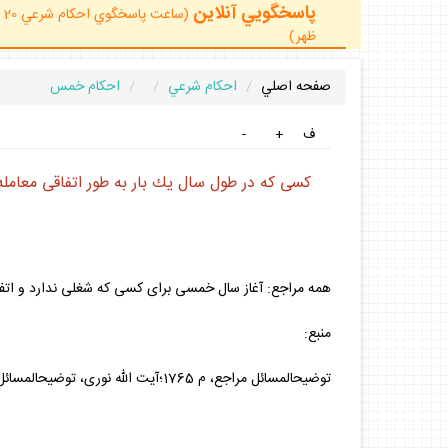
پاسخگويي آنلاين
ظهر)
صفحه اصلي
احكام شرعي
احكام خمس
ف
+
-
كسى كه در طول سال يك بار به طور اتفاقى معامله
همه مراجع: آغاز سال خمسى براى كسى كه شغلى ندارد و اتفاقاً 
منبع:
توضيح‏المسائل مراجع، م 1765؛آيت الله نورى، توضيح‏المسائل، م 1761؛آيت الله وحيد، توضيح‏المسائل، م 1773.