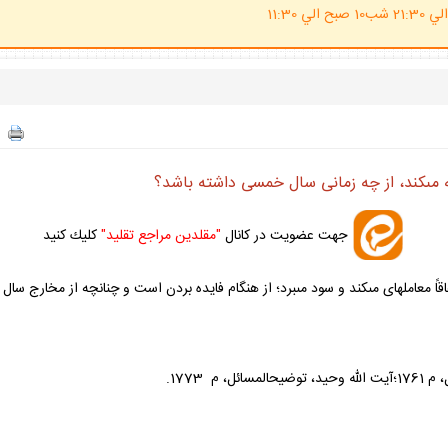
(ساعت پاسخگوي احكام شرعي 20 الي 21:30 شب10 صبح الي 11:30
 مى‏كند، از چه زمانى سال خمسى داشته باشد؟
جهت عضويت در كانال
"مقلدين مراجع تقليد"
كليك كنيد
معامله‏اى مى‏كند و سود مى‏برد؛ از هنگام فايده بردن است و چنانچه از مخارج سال ز