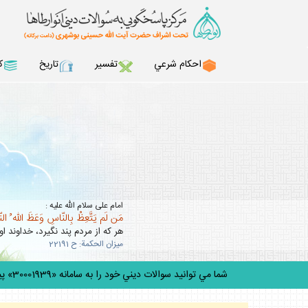
احكام شرعي
تفسير
تاريخ
ك
امام على سلام الله عليه :
مَن لَم يَتَّعِظْ بِالنّاسِ وَعَظَ اللّه ُ ال
هر كه از مردم پند نگيرد، خداوند او 
ميزان الحكمة: ح 22191
شما مي توانيد سوالات ديني خود را به سامانه «30001939» پيامك كن