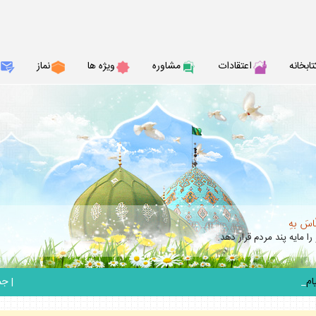
تابخانه
اعتقادات
مشاوره
ويژه ها
نماز
نّاسَ بهِ
را مايه پند مردم قرار دهد.
_
|
جمعه 6