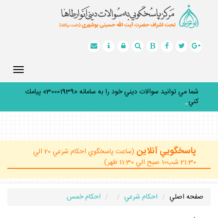
Toggle
gation
شما مي توانيد سوالات ديني خود را به سامانه «30001939» پيامك
كنيد.
_
پاسخگويي آنلاين
(ساعت پاسخگوي احكام شرعي 20 الي
21:30 شب10 صبح الي 11:30 ظهر)
صفحه اصلي
احكام شرعي
احكام خمس