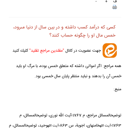
ف
+
-
كسى كه درآمد كسب داشته و در بين سال از دنيا مى‏رود،
خمس مال او را چگونه حساب كنند؟
جهت عضويت در كانال
"مقلدين مراجع تقليد"
كليك كنيد
همه مراجع: اگر اموالى داشته كه متعلق خمس بوده، با مرگ او بايد
خمس آن را بدهند و نبايد منتظر پايان سال خمسى بود.
منبع:
توضيح‏المسائل مراجع، م 1767؛آيت الله نورى، توضيح‏المسائل، م
1763؛
خامنه‏اى، اجوبة، س 863؛
وحيد، توضيح‏المسائل، م
آيت
الله
آيت الله