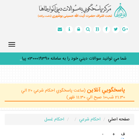
Toggle
gation
شما مي توانيد سوالات ديني خود را به سامانه «30001939» پيامك
_
پاسخگويي آنلاين
(ساعت پاسخگوي احكام شرعي 20 الي
21:30 شب10 صبح الي 11:30 ظهر)
صفحه اصلي
احكام شرعي
احكام غسل
ف
+
-