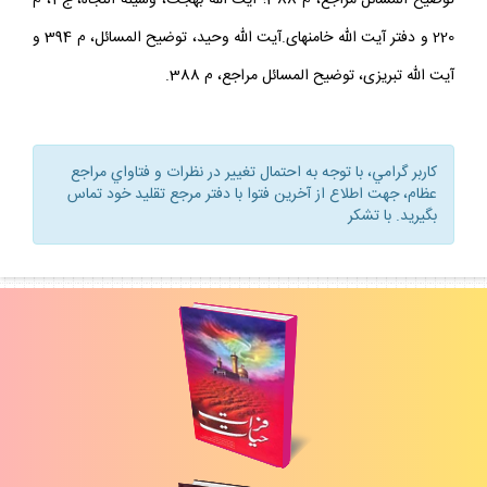
توضيح المسائل مراجع، م 388؛ آيت الله بهجت، وسيله النجاه، ج 1، م
220 و دفتر آيت الله خامنه‏اى.آيت الله وحيد، توضيح المسائل، م 394 و
آيت الله تبريزى، توضيح المسائل مراجع، م 388.
كاربر گرامي، با توجه به احتمال تغيير در نظرات و فتاواي مراجع
عظام، جهت اطلاع از آخرين فتوا با دفتر مرجع تقليد خود تماس
بگيريد. با تشكر