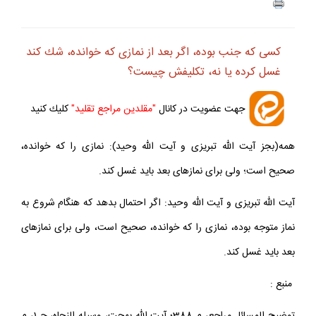
كسى كه جنب بوده، اگر بعد از نمازى كه خوانده، شك كند
غسل كرده يا نه، تكليفش چيست؟
جهت عضويت در كانال
"مقلدين مراجع تقليد"
كليك كنيد
همه(بجز آيت الله تبريزى و آيت الله وحيد): نمازى را كه خوانده،
صحيح است؛ ولى براى نمازهاى بعد بايد غسل كند.
آيت الله تبريزى و آيت الله وحيد: اگر احتمال بدهد كه هنگام شروع به
نماز متوجه بوده، نمازى را كه خوانده، صحيح است، ولى براى نمازهاى
بعد بايد غسل كند.
منبع :