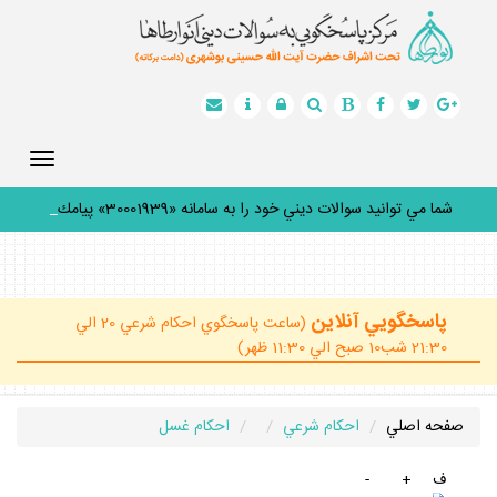
Toggle
gation
شما مي توانيد سوالات ديني خود را به سامانه «30001939» پيامك
ك
_
پاسخگويي آنلاين
(ساعت پاسخگوي احكام شرعي 20 الي
21:30 شب10 صبح الي 11:30 ظهر)
صفحه اصلي
احكام شرعي
احكام غسل