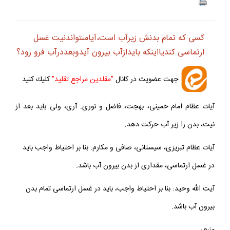
ف
+
-
كسى كه تمام بدنش زيرآب است،آيامى‏تواندنيت غسل
ارتماسى كنديااينكه بايدازآب بيرون آيدوبعددرآب فرو رود؟
جهت عضويت در كانال
"مقلدين مراجع تقليد"
كليك كنيد
آيات عظام امام خمينى، بهجت، فاضل و نورى: آرى، ولى بايد بعد از
نيت، بدن را زير آب حركت دهد.
آيات عظام تبريزى، سيستانى، صافى و مكارم: بنا بر احتياط واجب بايد
در غسل ارتماسى، مقدارى از بدن بيرون آب باشد.
آيت الله وحيد: بنا بر احتياط واجب، بايد در غسل ارتماسى تمام بدن
بيرون آب باشد.