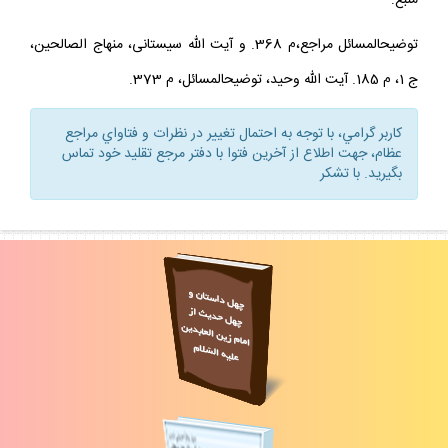
منبع:
توضيح‏المسائل مراجع،م 368. و آيت الله سيستانى، منهاج الصالحين،
ج 1، م 185. آيت الله وحيد، توضيح‏المسائل، م 373.
كاربر گرامي، با توجه به احتمال تغيير در نظرات و فتاواي مراجع
عظام، جهت اطلاع از آخرين فتوا با دفتر مرجع تقليد خود تماس
بگيريد. با تشكر